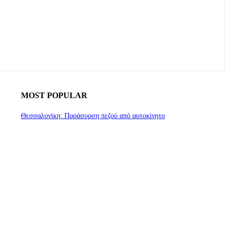
MOST POPULAR
Θεσσαλονίκη: Παράσυρση πεζού από αυτοκίνητο