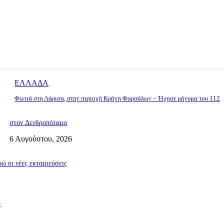
ΕΛΛΑΔΑ
Φωτιά στη Λάρισα, στην περιοχή Κρήνη Φαρσάλων – Ήχησε μήνυμα του 112
στον Δενδροπόταμο
6 Αυγούστου, 2026
ώ οι νέες εκταμιεύσεις
υ