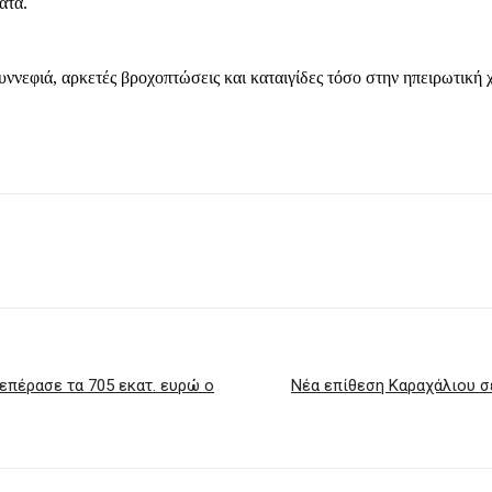
ατα.
υννεφιά, αρκετές βροχοπτώσεις και καταιγίδες τόσο στην ηπειρωτική 
επέρασε τα 705 εκατ. ευρώ ο
Νέα επίθεση Καραχάλιου σ