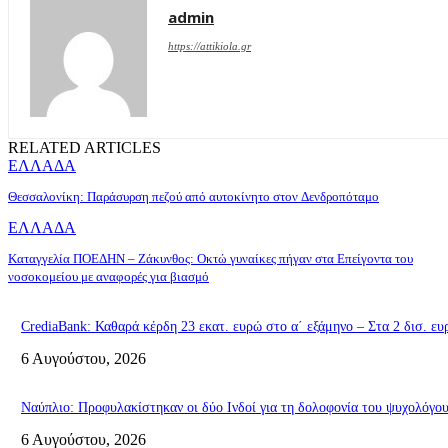
admin
https://attikiola.gr
RELATED ARTICLES
ΕΛΛΑΔΑ
Θεσσαλονίκη: Παράσυρση πεζού από αυτοκίνητο στον Δενδροπόταμο
ΕΛΛΑΔΑ
Καταγγελία ΠΟΕΔΗΝ – Ζάκυνθος: Οκτώ γυναίκες πήγαν στα Επείγοντα του
νοσοκομείου με αναφορές για βιασμό
CrediaBank: Καθαρά κέρδη 23 εκατ. ευρώ στο α΄ εξάμηνο – Στα 2 δισ. ευρ
6 Αυγούστου, 2026
Ναύπλιο: Προφυλακίστηκαν οι δύο Ινδοί για τη δολοφονία του ψυχολόγο
6 Αυγούστου, 2026