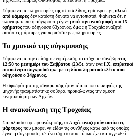
της ΑΕΚ, Μάριος Οικονόμου, απευθύνει η Τροχαία.
Σύμφωνα με πληροφορίες της ιστοσελίδας, epiruspost.gr,
υλικό
από κάμερες
δεν κατέστη δυνατό να εντοπιστεί. Φαίνεται ότι η
πλαγιομετωπική σύγκρουση έγινε
μετά την αναστροφή του ΙΧ
οχήματος
που οδηγούσε 63χρονος, όμως η Τροχαία αναζητά
αυτόπτες μάρτυρες για περισσότερες πληροφορίες.
Το χρονικό της σύγκρουσης
Σύμφωνα με την επίσημη ενημέρωση, το ατύχημα συνέβη
στις
12:50 το μεσημέρι του Σαββάτου (23/5),
όταν ένα
Ι.Χ. επιβατικό
αυτοκίνητο συγκρούστηκε με τη δίκυκλη μοτοσικλέτα που
οδηγούσε ο 34χρονος
.
Η σφοδρότητα της σύγκρουσης ήταν τέτοια που ο οδηγός της
μηχανής τραυματίστηκε σοβαρά, προκαλώντας την άμεση
κινητοποίηση των Αρχών.
Η ανακοίνωση της Τροχαίας
Στο πλαίσιο της προανάκρισης, οι Αρχές
αναζητούν αυτόπτες
μάρτυρες
που μπορεί να είδαν τις συνθήκες κάτω από τις οποίες
έγινε η σύγκρουση, σε ένα σημείο που –όπως έχει καταγγελθεί