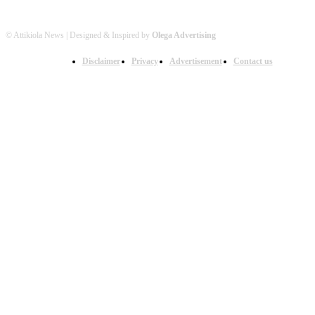
© Attikiola News | Designed & Inspired by
Olega Advertising
Disclaimer
Privacy
Advertisement
Contact us