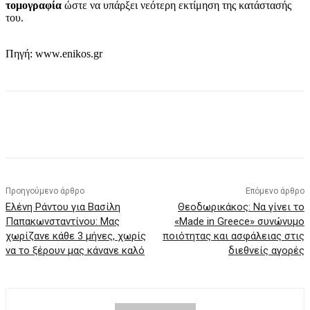
τομογραφία
ώστε να υπάρξει νεότερη εκτίμηση της κατάστασής
του.
Πηγή: www.enikos.gr
Προηγούμενο άρθρο
Επόμενο άρθρο
Ελένη Ράντου για Βασίλη
Θεοδωρικάκος: Να γίνει το
Παπακωνσταντίνου: Μας
«Made in Greece» συνώνυμο
χωρίζανε κάθε 3 μήνες, χωρίς
ποιότητας και ασφάλειας στις
να το ξέρουν μας κάνανε καλό
διεθνείς αγορές