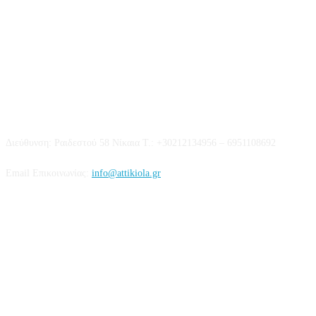
Επικοινωνία
Διεύθυνση: Ραιδεστού 58 Νίκαια Τ.: +30212134956 – 6951108692
Email Επικοινωνίας:
info@attikiola.gr
Βρείτε μας στα Social Media