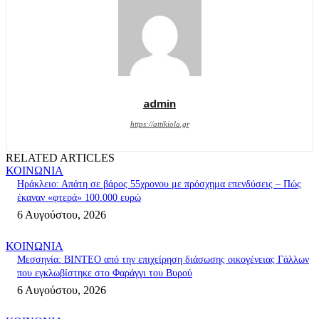
admin
https://attikiola.gr
RELATED ARTICLES
ΚΟΙΝΩΝΙΑ
Ηράκλειο: Απάτη σε βάρος 55χρονου με πρόσχημα επενδύσεις – Πώς
έκαναν «φτερά» 100.000 ευρώ
6 Αυγούστου, 2026
ΚΟΙΝΩΝΙΑ
Μεσσηνία: BINTEO από την επιχείρηση διάσωσης οικογένειας Γάλλων
που εγκλωβίστηκε στο Φαράγγι του Βυρού
6 Αυγούστου, 2026