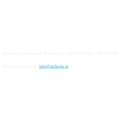
Επικοινωνία
Διεύθυνση: Ραιδεστού 58 Νίκαια Τ.: +30212134956 – 6951108692
Email Επικοινωνίας:
info@attikiola.gr
Βρείτε μας στα Social Media