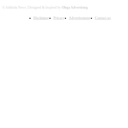
© Attikiola News | Designed & Inspired by
Olega Advertising
Disclaimer
Privacy
Advertisement
Contact us