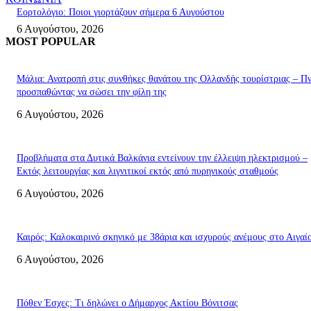
Εορτολόγιο: Ποιοι γιορτάζουν σήμερα 6 Αυγούστου
6 Αυγούστου, 2026
MOST POPULAR
Μάλια: Ανατροπή στις συνθήκες θανάτου της Ολλανδής τουρίστριας – Πν
προσπαθώντας να σώσει την φίλη της
6 Αυγούστου, 2026
Προβλήματα στα Δυτικά Βαλκάνια εντείνουν την έλλειψη ηλεκτρισμού –
Εκτός λειτουργίας και λιγνιτικοί εκτός από πυρηνικούς σταθμούς
6 Αυγούστου, 2026
Καιρός: Καλοκαιρινό σκηνικό με 38άρια και ισχυρούς ανέμους στο Αιγαί
6 Αυγούστου, 2026
Πόθεν Έσχες: Τι δηλώνει ο Δήμαρχος Ακτίου Βόνιτσας