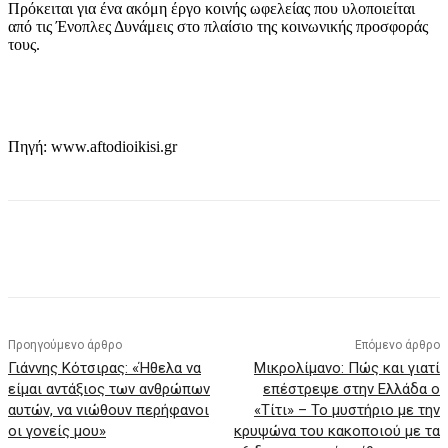
Πρόκειται για ένα ακόμη έργο κοινής ωφελείας που υλοποιείται
από τις Ένοπλες Δυνάμεις στο πλαίσιο της κοινωνικής προσφοράς
τους.
Πηγή: www.aftodioikisi.gr
Προηγούμενο άρθρο
Επόμενο άρθρο
Γιάννης Κότσιρας: «Ήθελα να
Μικρολίμανο: Πώς και γιατί
είμαι αντάξιος των ανθρώπων
επέστρεψε στην Ελλάδα ο
αυτών, να νιώθουν περήφανοι
«Τίτι» – Το μυστήριο με την
οι γονείς μου»
κρυψώνα του κακοποιού με τα