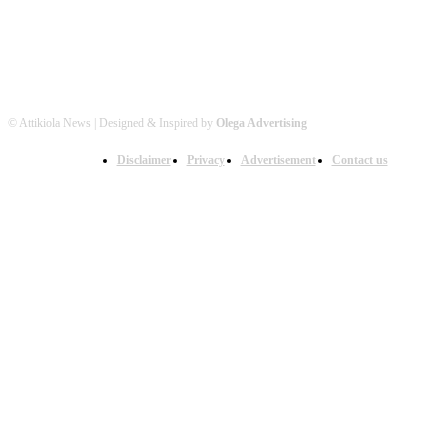
© Attikiola News | Designed & Inspired by
Olega Advertising
Disclaimer
Privacy
Advertisement
Contact us