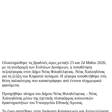
Ολοκληρώθηκε τις βραδινές ώρες μεταξύ 23 και 24 Μαΐου 2026,
με τη συνδρομή των Ενόπλων Δυνάμεων, η τοποθέτηση
πεζογέφυρας στον Δήμο Νέας Φιλαδέλφειας- Νέας Χαλκηδόνας
για τη ζεύξη του Κηφισού ποταμού. Η γέφυρα τοποθετήθηκε στη
θέση παλαιότερης που καταστράφηκε από έντονα πλημμυρικά
φαινόμενα.
Προηγήθηκε αίτημα του Δήμου Νέας Φιλαδέλφειας – Νέας
Χαλκηδόνας μέσω της σχετικής πλατφόρμας κοινωνικών
δραστηριοτήτων του Υπουργείου Εθνικής Άμυνας.
Το έργο ανατέθηκε στην Διοίκηση Κατασκευών και Αντιμετώπισης