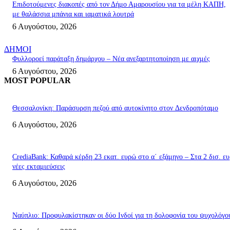
Επιδοτούμενες διακοπές από τον Δήμο Αμαρουσίου για τα μέλη ΚΑΠΗ,
με θαλάσσια μπάνια και ιαματικά λουτρά
6 Αυγούστου, 2026
ΔΗΜΟΙ
Φυλλοροεί παράταξη δημάρχου – Νέα ανεξαρτητοποίηση με αιχμές
6 Αυγούστου, 2026
MOST POPULAR
Θεσσαλονίκη: Παράσυρση πεζού από αυτοκίνητο στον Δενδροπόταμο
6 Αυγούστου, 2026
CrediaBank: Καθαρά κέρδη 23 εκατ. ευρώ στο α΄ εξάμηνο – Στα 2 δισ. ευ
νέες εκταμιεύσεις
6 Αυγούστου, 2026
Ναύπλιο: Προφυλακίστηκαν οι δύο Ινδοί για τη δολοφονία του ψυχολόγο