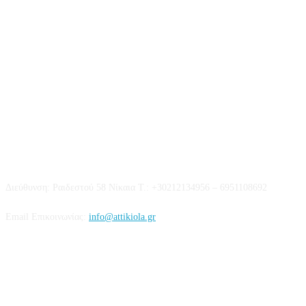
Επικοινωνία
Διεύθυνση: Ραιδεστού 58 Νίκαια Τ.: +30212134956 – 6951108692
Email Επικοινωνίας:
info@attikiola.gr
Βρείτε μας στα Social Media