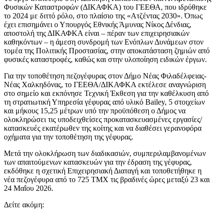
Φυσικών Καταστροφών (ΔΙΚΑΦΚΑ) του ΓΕΕΘΑ, που ιδρύθηκε
το 2024 με διττό ρόλο, στο πλαίσιο της «Ατζέντας 2030». Όπως
έχει επισημάνει ο Υπουργός Εθνικής Άμυνας Νίκος Δένδιας,
αποστολή της ΔΙΚΑΦΚΑ είναι – πέραν των επιχειρησιακών
καθηκόντων – η άμεση συνδρομή των Ενόπλων Δυνάμεων στον
τομέα της Πολιτικής Προστασίας, στην αποκατάσταση ζημιών από
φυσικές καταστροφές, καθώς και στην υλοποίηση ειδικών έργων.
Για την τοποθέτηση πεζογέφυρας στον Δήμο Νέας Φιλαδέλφειας-
Νέας Χαλκηδόνας, το ΓΕΕΘΑ/ΔΙΚΑΦΚΑ εκτέλεσε αναγνώριση
στο σημείο και εκπόνησε Τεχνική Έκθεση για την καθέλκυση από
τη στρατιωτική Υπηρεσία γέφυρας από υλικό Bailey, 5 στοιχείων
και μήκους 15,25 μέτρων υπό την προϋπόθεση ο Δήμος να
ολοκληρώσει τις υποδειχθείσες προκατασκευασμένες εργασίες/
κατασκευές εκατέρωθεν της κοίτης και να διαθέσει γερανοφόρα
οχήματα για την τοποθέτηση της γέφυρας.
Μετά την ολοκλήρωση των διαδικασιών, συμπεριλαμβανομένων
των απαιτούμενων κατασκευών για την έδραση της γέφυρας,
εκδόθηκε η σχετική Επιχειρησιακή Διαταγή και τοποθετήθηκε η
νέα πεζογέφυρα από το 725 ΤΜΧ τις βραδινές ώρες μεταξύ 23 και
24 Μαΐου 2026.
Δείτε ακόμη: