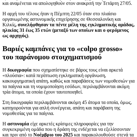
και αναμένεται να απολογηθούν στον ανακριτή την Τετάρτη 27/05.
Η αρχή του τέλους ήταν η Πέμπτη 22/05 όταν στο πλαίσιο
οργανωμένης αστυνομικής επιχείρησης σε Θεσσαλονίκη και
Κιλκίς
, συνελήφθησαν τα πέντε μέλη της εγκληματικής ομάδας,
ηλικίας 31 έως 35 ετών (μεταξύ των οποίων και ο φερόμενος
ως αρχηγός)
.
Βαριές καμπάνες για το «colpo grosso»
του παράνομου στοιχηματισμού
Η
δικογραφία
που σχηματίστηκε σε βάρος τους είναι αρκετά
«πλούσια»: κατά περίπτωση εγκληματική οργάνωση,
κακουργηματική απάτη, καθώς και παραβάσεις των νομοθεσιών για
τα παίγνια και τη νομιμοποίηση εσόδων, περιλαμβάνονται ακόμη
τρία άτομα, τα οποία έχουν ταυτοποιηθεί.
Στη δικογραφία περιλαμβάνονται ακόμη 45 άτομα τα οποία, όμως,
κατηγορούνται για απλή συνέργεια, απάτη και παράβαση της
νομοθεσίας για τα παίγνια.
Η
αστυνομία
είχε αρκετές κρίσιμες πληροφορίες για την
συγκεκριμένη ομάδα που η δράση της ενδέχεται να εξελίσσονταν
και πριν από το
Νοέμβριο του 2025
και παρακολουθούσε στενά τα