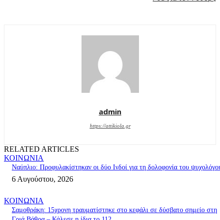
admin
https://attikiola.gr
RELATED ARTICLES
ΚΟΙΝΩΝΙΑ
Ναύπλιο: Προφυλακίστηκαν οι δύο Ινδοί για τη δολοφονία του ψυχολόγο
6 Αυγούστου, 2026
ΚΟΙΝΩΝΙΑ
Σαμοθράκη: 15χρονη τραυματίστηκε στο κεφάλι σε δύσβατο σημείο στη
Γριά Βάθρα – Κάλεσε η ίδια το 112