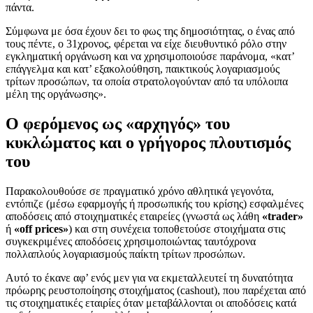
πάντα.
Σύμφωνα με όσα έχουν δει το φως της δημοσιότητας, ο ένας από
τους πέντε, ο 31χρονος, φέρεται να είχε διευθυντικό ρόλο στην
εγκληματική οργάνωση και να χρησιμοποιούσε παράνομα, «κατ’
επάγγελμα και κατ’ εξακολούθηση, παικτικούς λογαριασμούς
τρίτων προσώπων, τα οποία στρατολογούνταν από τα υπόλοιπα
μέλη της οργάνωσης».
Ο φερόμενος ως «αρχηγός» του
κυκλώματος και ο γρήγορος πλουτισμός
του
Παρακολουθούσε σε πραγματικό χρόνο αθλητικά γεγονότα,
εντόπιζε (μέσω εφαρμογής ή προσωπικής του κρίσης) εσφαλμένες
αποδόσεις από στοιχηματικές εταιρείες (γνωστά ως λάθη
«trader»
ή
«off prices»
) και στη συνέχεια τοποθετούσε στοιχήματα στις
συγκεκριμένες αποδόσεις χρησιμοποιώντας ταυτόχρονα
πολλαπλούς λογαριασμούς παίκτη τρίτων προσώπων.
Αυτό το έκανε αφ’ ενός μεν για να εκμεταλλευτεί τη δυνατότητα
πρόωρης ρευστοποίησης στοιχήματος (cashout), που παρέχεται από
τις στοιχηματικές εταιρίες όταν μεταβάλλονται οι αποδόσεις κατά