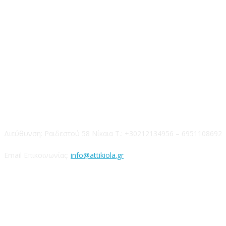
Επικοινωνία
Διεύθυνση: Ραιδεστού 58 Νίκαια Τ.: +30212134956 – 6951108692
Email Επικοινωνίας:
info@attikiola.gr
Βρείτε μας στα Social Media