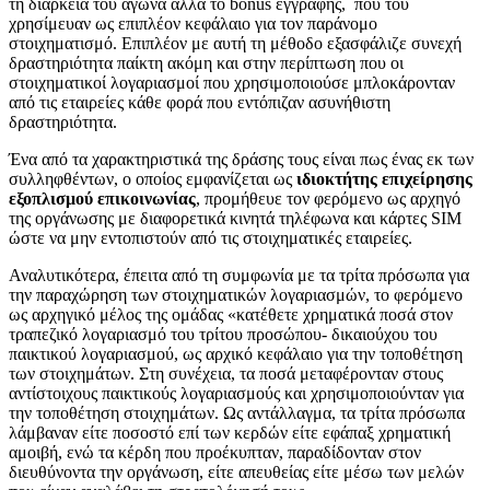
τη διάρκεια του αγώνα αλλά το bonus εγγραφής, που του
χρησίμευαν ως επιπλέον κεφάλαιο για τον παράνομο
στοιχηματισμό. Επιπλέον με αυτή τη μέθοδο εξασφάλιζε συνεχή
δραστηριότητα παίκτη ακόμη και στην περίπτωση που οι
στοιχηματικοί λογαριασμοί που χρησιμοποιούσε μπλοκάρονταν
από τις εταιρείες κάθε φορά που εντόπιζαν ασυνήθιστη
δραστηριότητα.
Ένα από τα χαρακτηριστικά της δράσης τους είναι πως ένας εκ των
συλληφθέντων, ο οποίος εμφανίζεται ως
ιδιοκτήτης επιχείρησης
εξοπλισμού επικοινωνίας
, προμήθευε τον φερόμενο ως αρχηγό
της οργάνωσης με διαφορετικά κινητά τηλέφωνα και κάρτες SIM
ώστε να μην εντοπιστούν από τις στοιχηματικές εταιρείες.
Αναλυτικότερα, έπειτα από τη συμφωνία με τα τρίτα πρόσωπα για
την παραχώρηση των στοιχηματικών λογαριασμών, το φερόμενο
ως αρχηγικό μέλος της ομάδας «κατέθετε χρηματικά ποσά στον
τραπεζικό λογαριασμό του τρίτου προσώπου- δικαιούχου του
παικτικού λογαριασμού, ως αρχικό κεφάλαιο για την τοποθέτηση
των στοιχημάτων. Στη συνέχεια, τα ποσά μεταφέρονταν στους
αντίστοιχους παικτικούς λογαριασμούς και χρησιμοποιούνταν για
την τοποθέτηση στοιχημάτων. Ως αντάλλαγμα, τα τρίτα πρόσωπα
λάμβαναν είτε ποσοστό επί των κερδών είτε εφάπαξ χρηματική
αμοιβή, ενώ τα κέρδη που προέκυπταν, παραδίδονταν στον
διευθύνοντα την οργάνωση, είτε απευθείας είτε μέσω των μελών