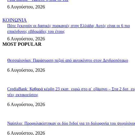
6 Αυγούστου, 2026
ΚΟΙΝΩΝΙΑ
Πότε ξεκινούν οι δασικές πυρκαγιές στην Ελλάδα; Αυτές είναι οι 6 πιο
επικίνδυνες εβδομάδες του έτους
6 Αυγούστου, 2026
MOST POPULAR
Θεσσαλονίκη: Παράσυρση πεζού από αυτοκίνητο στον Δενδροπόταμο
6 Αυγούστου, 2026
CrediaBank: Καθαρά κέρδη 23 εκατ. ευρώ στο α΄ εξάμηνο – Στα 2 δισ. ευ
νέες εκταμιεύσεις
6 Αυγούστου, 2026
Ναύπλιο: Προφυλακίστηκαν οι δύο Ινδοί για τη δολοφονία του ψυχολόγο
6 Αυγούστου, 2026