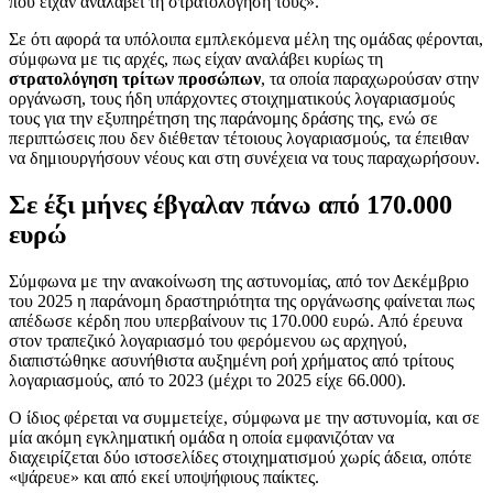
που είχαν αναλάβει τη στρατολόγησή τους».
Σε ότι αφορά τα υπόλοιπα εμπλεκόμενα μέλη της ομάδας φέρονται,
σύμφωνα με τις αρχές, πως είχαν αναλάβει κυρίως τη
στρατολόγηση τρίτων προσώπων
, τα οποία παραχωρούσαν στην
οργάνωση, τους ήδη υπάρχοντες στοιχηματικούς λογαριασμούς
τους για την εξυπηρέτηση της παράνομης δράσης της, ενώ σε
περιπτώσεις που δεν διέθεταν τέτοιους λογαριασμούς, τα έπειθαν
να δημιουργήσουν νέους και στη συνέχεια να τους παραχωρήσουν.
Σε έξι μήνες έβγαλαν πάνω από 170.000
ευρώ
Σύμφωνα με την ανακοίνωση της αστυνομίας, από τον Δεκέμβριο
του 2025 η παράνομη δραστηριότητα της οργάνωσης φαίνεται πως
απέδωσε κέρδη που υπερβαίνουν τις 170.000 ευρώ. Από έρευνα
στον τραπεζικό λογαριασμό του φερόμενου ως αρχηγού,
διαπιστώθηκε ασυνήθιστα αυξημένη ροή χρήματος από τρίτους
λογαριασμούς, από το 2023 (μέχρι το 2025 είχε 66.000).
Ο ίδιος φέρεται να συμμετείχε, σύμφωνα με την αστυνομία, και σε
μία ακόμη εγκληματική ομάδα η οποία εμφανιζόταν να
διαχειρίζεται δύο ιστοσελίδες στοιχηματισμού χωρίς άδεια, οπότε
«ψάρευε» και από εκεί υποψήφιους παίκτες.