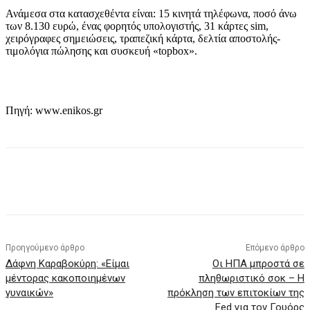
Ανάμεσα στα κατασχεθέντα είναι: 15 κινητά τηλέφωνα, ποσό άνω
των 8.130 ευρώ, ένας φορητός υπολογιστής, 31 κάρτες sim,
χειρόγραφες σημειώσεις, τραπεζική κάρτα, δελτία αποστολής-
τιμολόγια πώλησης και συσκευή «topbox».
Πηγή: www.enikos.gr
Προηγούμενο άρθρο
Επόμενο άρθρο
Δάφνη Καραβοκύρη: «Είμαι
Οι ΗΠΑ μπροστά σε
μέντορας κακοποιημένων
πληθωριστικό σοκ – Η
γυναικών»
πρόκληση των επιτοκίων της
Fed για τον Γουόρς