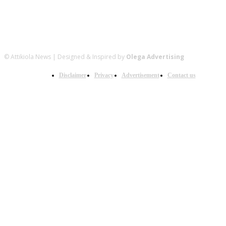
© Attikiola News | Designed & Inspired by
Olega Advertising
Disclaimer
Privacy
Advertisement
Contact us