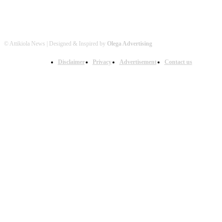
© Attikiola News | Designed & Inspired by
Olega Advertising
Disclaimer
Privacy
Advertisement
Contact us