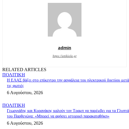
admin
https://attikiola.gr
RELATED ARTICLES
ΠΟΛΙΤΙΚΗ
Η ΕΛΑΣ βάζει στο επίκεντρο την ασφάλεια του ηλεκτρικού δικτύου μετά
τις φωτιές
6 Αυγούστου, 2026
ΠΟΛΙΤΙΚΗ
Γεωργιάδης και Κυρανάκης καλούν τον Τραμπ να παρέμβει για τα Γλυπτά
του Παρθενώνα: «Μπορεί να αφήσει ιστορική παρακαταθήκη»
6 Αυγούστου, 2026