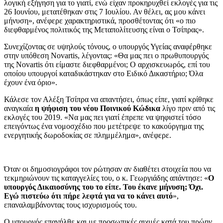
λογική εξήγηση για το γιατί, ενώ είχαν προκηρυχθεί εκλογές για τις
26 Ιουνίου, μετατέθηκαν στις 7 Ιουλίου. Αν θέλει, ας μου κάνει
μήνυση», ανέφερε χαρακτηριστικά, προσθέτοντας ότι «ο πιο
διεφθαρμένος πολιτικός της Μεταπολίτευσης είναι ο Τσίπρας».
Συνεχίζοντας σε υψηλούς τόνους, ο υπουργός Υγείας αναφέρθηκε
στην υπόθεση Novartis, λέγοντας: «Θα μας πει ο πρωθυπουργός
της Novartis ότι είμαστε διεφθαρμένοι; Ο αρχισκευωρός, επί του
οποίου υπουργοί καταδικάστηκαν στο Ειδικό Δικαστήριο; Όλα
έχουν ένα όριο».
Κάλεσε τον Αλέξη Τσίπρα να απαντήσει, όπως είπε, γιατί κρίθηκε
αναγκαία
η ψήφιση του νέου Ποινικού Κώδικα
λίγο πριν από τις
εκλογές του 2019. «Να μας πει γιατί έπρεπε να ψηφιστεί τόσο
επειγόντως ένα νομοσχέδιο που μετέτρεψε το κακούργημα της
ενεργητικής δωροδοκίας σε πλημμέλημα», ανέφερε.
Όταν οι δημοσιογράφοι τον ρώτησαν αν διαθέτει στοιχεία που να
τεκμηριώνουν τις καταγγελίες του, ο κ. Γεωργιάδης απάντησε: «
Ο
υπουργός Δικαιοσύνης του το είπε. Του έκανε μήνυση; Όχι.
Εγώ πιστεύω ότι πήρε λεφτά για να το κάνει αυτό
»,
επαναλαμβάνοντας τους ισχυρισμούς του.
Ο υπουργός επανήλθε και με προσωπικές αιχμές κατά του πρώην