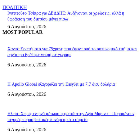
ΠΟΛΙΤΙΚΗ
Ινστιτούτο Τσίπρα για ΔΕΔΔΗΕ: Αυξάνονται οι χρεώσεις, αλλά η
θωράκιση του δικτύου μένει πίσω
6 Αυγούστου, 2026
MOST POPULAR
Χανιά: Ερωτήματα για 75χρονη που έφυγε από το αστυνομικό τμήμα και
αργότερα βρέθηκε νεκρή σε χωράφι
6 Αυγούστου, 2026
Η Apollo Global εξαγοράζει την EasyJet με 7,7 δισ. δολάρια
6 Αυγούστου, 2026
Ηλεία: Χωρίς ενεργό μέτωπο η φωτιά στην Αγία Μαρίνα – Παραμένουν
ισχυρές πυροσβεστικές δυνάμεις στο σημείο
6 Αυγούστου, 2026