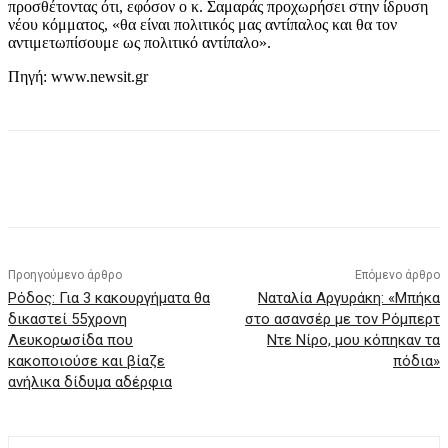
προσθέτοντας ότι, εφόσον ο κ. Σαμαράς προχωρήσει στην ίδρυση
νέου κόμματος, «θα είναι πολιτικός μας αντίπαλος και θα τον
αντιμετωπίσουμε ως πολιτικό αντίπαλο».
Πηγή: www.newsit.gr
Προηγούμενο άρθρο
Επόμενο άρθρο
Ρόδος: Για 3 κακουργήματα θα
Ναταλία Αργυράκη: «Μπήκα
δικαστεί 55χρονη
στο ασανσέρ με τον Ρόμπερτ
Λευκορωσίδα που
Ντε Νίρο, μου κόπηκαν τα
κακοποιούσε και βίαζε
πόδια»
ανήλικα δίδυμα αδέρφια