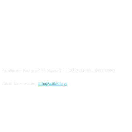
Επικοινωνία
Διεύθυνση: Ραιδεστού 58 Νίκαια Τ.: +30212134956 – 6951108692
Email Επικοινωνίας:
info@attikiola.gr
Βρείτε μας στα Social Media