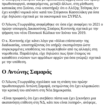
πρωθυπουργού, αναφερόμενος, μεταξύ άλλων, στη μίσθωση
κατοικίας στο Σούνιο, ενώ υποστήριξε ότι ο Αλέξης Τσίπρας δεν
έχει κινηθεί νομικά ούτε κατά του Στέφανου Κασσελάκη για όσα
είχε δηλώσει σχετικά με τα οικονομικά του ΣΥΡΙΖΑ.
Ο Άδωνις Γεωργιάδης αναφέρθηκε σε όσα είχε αναφέρει το 2021 ο
πρώην υπουργός Δικαιοσύνης Σταύρος Κοντονής σχετικά με την
ψήφιση του νέου Ποινικού Κώδικα τον Ιούνιο του 2019.
Ο κ. Κοντονής είχε κάνει λόγο για «δόλια επίσπευση» της
διαδικασίας, υποστηρίζοντας ότι υπήρξε σκοπιμότητα ώστε
συγκεκριμένες υποθέσεις να επωφεληθούν από τις αλλαγές στη
νομοθεσία. Παράλληλα, είχε δηλώσει πως ήταν έτοιμος να
καταθέσει ενώπιον των αρμόδιων αρχών για όσα γνώριζε σχετικά
με την υπόθεση.
Ο Αντώνης Σαμαράς
Ο Άδωνις Γεωργιάδης σχολίασε και τη στάση του πρώην
πρωθυπουργού Αντώνη Σαμαρά, εκτιμώντας ότι έχει κλιμακώσει
την κριτική του απέναντι στη Νέα Δημοκρατία.
«Είναι προφανές ότι έχει ανεβάσει πίστα και έχει ξεκινήσει μια
ακατανόητη επίθεση στη ΝΔ, κάτι που είναι λυπηρό», ανέφερε,