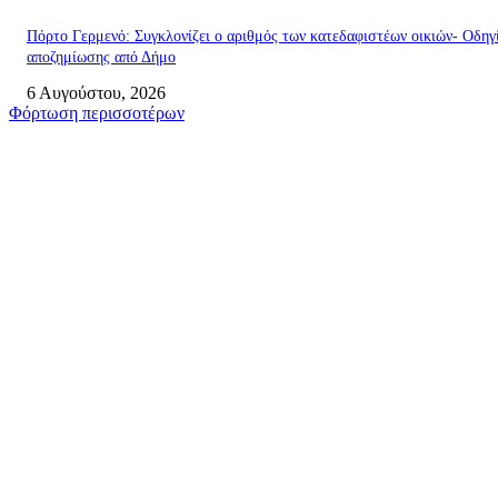
Πόρτο Γερμενό: Συγκλονίζει ο αριθμός των κατεδαφιστέων οικιών- Οδηγ
αποζημίωσης από Δήμο
6 Αυγούστου, 2026
Φόρτωση περισσοτέρων