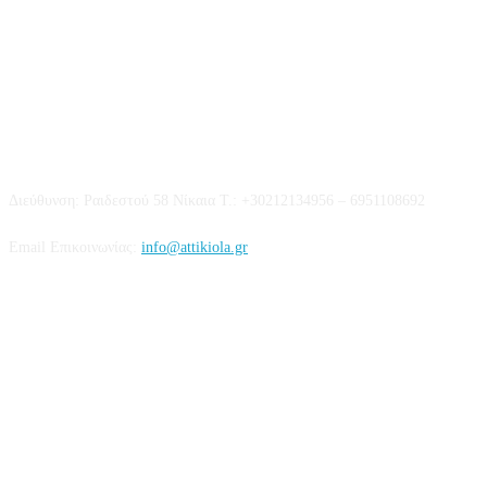
Επικοινωνία
Διεύθυνση: Ραιδεστού 58 Νίκαια Τ.: +30212134956 – 6951108692
Email Επικοινωνίας:
info@attikiola.gr
Βρείτε μας στα Social Media