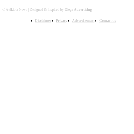
© Attikiola News | Designed & Inspired by
Olega Advertising
Disclaimer
Privacy
Advertisement
Contact us