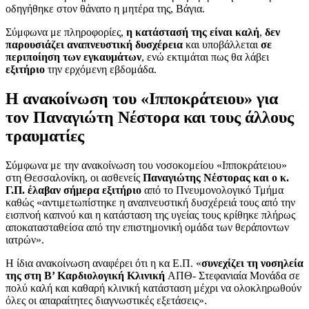
οδηγήθηκε στον θάνατο η μητέρα της, Βάγια.
Σύμφωνα με πληροφορίες,
η κατάστασή της είναι καλή
,
δεν
παρουσιάζει αναπνευστική δυσχέρεια
και υποβάλλεται
σε
περιποίηση των εγκαυμάτων
, ενώ εκτιμάται πως θα λάβει
εξιτήριο
την ερχόμενη εβδομάδα.
Η ανακοίνωση του «Ιπποκράτειου» για
τον Παναγιώτη Νέστορα και τους άλλους
τραυματίες
Σύμφωνα με την ανακοίνωση του νοσοκομείου «Ιπποκράτειου»
στη Θεσσαλονίκη, οι ασθενείς
Παναγιώτης Νέστορας και ο κ.
Γ.Π. έλαβαν σήμερα εξιτήριο
από το Πνευμονολογικό Τμήμα
καθώς «αντιμετωπίστηκε η αναπνευστική δυσχέρειά τους από την
εισπνοή καπνού και η κατάσταση της υγείας τους κρίθηκε πλήρως
αποκατασταθείσα από την επιστημονική ομάδα των θεράποντων
ιατρών».
Η ίδια ανακοίνωση αναφέρει ότι η κα Ε.Π. «
συνεχίζει τη νοσηλεία
της στη Β’ Καρδιολογική Κλινική
ΑΠΘ- Στεφανιαία Μονάδα σε
πολύ καλή και καθαρή κλινική κατάσταση μέχρι να ολοκληρωθούν
όλες οι απαραίτητες διαγνωστικές εξετάσεις».