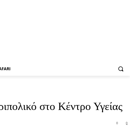
AFARI
ριπολικό στο Κέντρο Υγείας
0
0