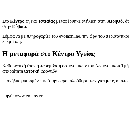
Στο
Κέντρο
Υγείας
Ιστιαίας
μεταφέρθηκε ανήλικη στην
Αιδηψό
, ό
στην
Εύβοια
.
Σύμφωνα με πληροφορίες του evoiaonline, την ώρα του περιστατικ
επέμβαση.
Η μεταφορά στο Κέντρο Υγείας
Καθοριστική ήταν η παρέμβαση αστυνομικών του Αστυνομικού Τμ
απαραίτητη
ιατρική
φροντίδα.
Η ανήλικη παραμένει υπό την παρακολούθηση των
γιατρών
, οι οπ
Πηγή: www.enikos.gr
μερίδιο