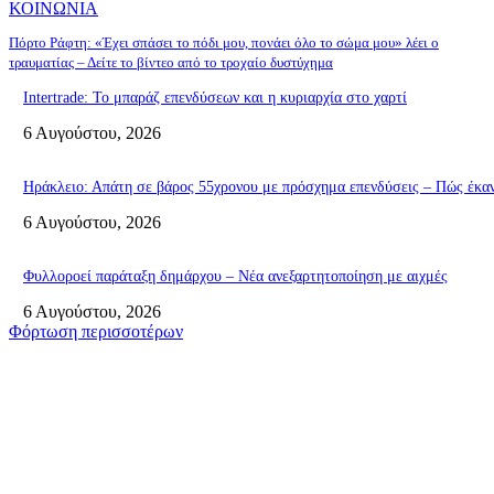
ΚΟΙΝΩΝΙΑ
Πόρτο Ράφτη: «Έχει σπάσει το πόδι μου, πονάει όλο το σώμα μου» λέει ο
τραυματίας – Δείτε το βίντεο από το τροχαίο δυστύχημα
Intertrade: Το μπαράζ επενδύσεων και η κυριαρχία στο χαρτί
6 Αυγούστου, 2026
Ηράκλειο: Απάτη σε βάρος 55χρονου με πρόσχημα επενδύσεις – Πώς έκα
6 Αυγούστου, 2026
Φυλλοροεί παράταξη δημάρχου – Νέα ανεξαρτητοποίηση με αιχμές
6 Αυγούστου, 2026
Φόρτωση περισσοτέρων