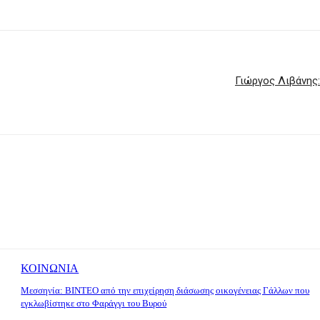
Γιώργος Λιβάνης:
ΚΟΙΝΩΝΙΑ
Μεσσηνία: BINTEO από την επιχείρηση διάσωσης οικογένειας Γάλλων που
εγκλωβίστηκε στο Φαράγγι του Βυρού