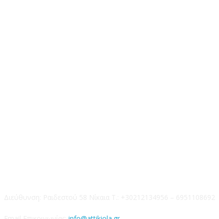
Επικοινωνία
Διεύθυνση: Ραιδεστού 58 Νίκαια Τ.: +30212134956 – 6951108692
Email Επικοινωνίας:
info@attikiola.gr