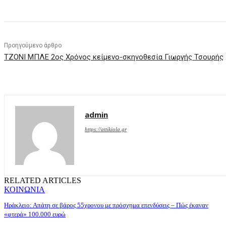
Προηγούμενο άρθρο
ΤΖΟΝΙ ΜΠΛΕ 2ος Χρόνος κείμενο-σκηνοθεσία Γιωργής Τσουρής
admin
https://attikiola.gr
RELATED ARTICLES
ΚΟΙΝΩΝΙΑ
Ηράκλειο: Απάτη σε βάρος 55χρονου με πρόσχημα επενδύσεις – Πώς έκαναν
«φτερά» 100.000 ευρώ