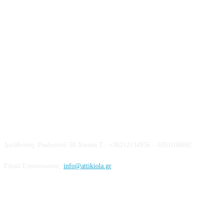
Επικοινωνία
Διεύθυνση: Ραιδεστού 58 Νίκαια Τ.: +30212134956 – 6951108692
Email Επικοινωνίας:
info@attikiola.gr
Βρείτε μας στα Social Media