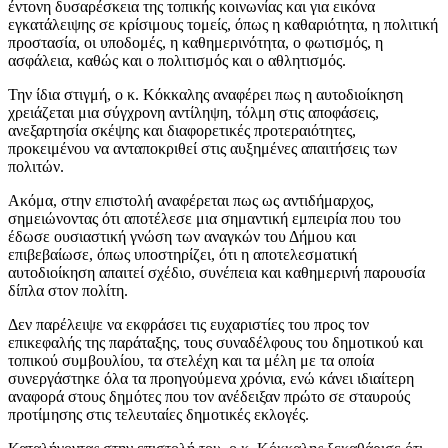
έντονη δυσαρέσκεια της τοπικής κοινωνίας και για εικόνα
εγκατάλειψης σε κρίσιμους τομείς, όπως η καθαριότητα, η πολιτική
προστασία, οι υποδομές, η καθημερινότητα, ο φωτισμός, η
ασφάλεια, καθώς και ο πολιτισμός και ο αθλητισμός.
Την ίδια στιγμή, ο κ. Κόκκαλης αναφέρει πως η αυτοδιοίκηση
χρειάζεται μια σύγχρονη αντίληψη, τόλμη στις αποφάσεις,
ανεξαρτησία σκέψης και διαφορετικές προτεραιότητες,
προκειμένου να ανταποκριθεί στις αυξημένες απαιτήσεις των
πολιτών.
Ακόμα, στην επιστολή αναφέρεται πως ως αντιδήμαρχος,
σημειώνοντας ότι αποτέλεσε μια σημαντική εμπειρία που του
έδωσε ουσιαστική γνώση των αναγκών του Δήμου και
επιβεβαίωσε, όπως υποστηρίζει, ότι η αποτελεσματική
αυτοδιοίκηση απαιτεί σχέδιο, συνέπεια και καθημερινή παρουσία
δίπλα στον πολίτη.
Δεν παρέλειψε να εκφράσει τις ευχαριστίες του προς τον
επικεφαλής της παράταξης, τους συναδέλφους του δημοτικού και
τοπικού συμβουλίου, τα στελέχη και τα μέλη με τα οποία
συνεργάστηκε όλα τα προηγούμενα χρόνια, ενώ κάνει ιδιαίτερη
αναφορά στους δημότες που τον ανέδειξαν πρώτο σε σταυρούς
προτίμησης στις τελευταίες δημοτικές εκλογές.