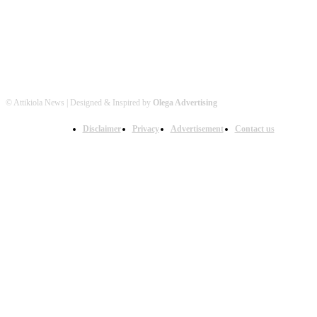
© Attikiola News | Designed & Inspired by
Olega Advertising
Disclaimer
Privacy
Advertisement
Contact us