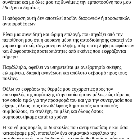
συνέπεια και με όλες μου τις δυνάμεις την εμπιστοσύνη που μου
έδειξαν οι δημότες.
Η απόφαση αυτή δεν αποτελεί προϊόν διαφωνιών ή προσωπικών
αντιπαραθέσεων.
Είναι μια συνειδητή και ώριμη επιλογή, που πηγάζει από την
πεποίθηση μου ότι η αυριανή μέρα της αυτοδιοίκησης απαιτεί νέα
χαρακτηριστικά, σύγχρονη αντίληψη, τόλμη στη λήψη αποφάσεων
και διαφορετικές προτεραιότητες από εκείνες που εκφράζονται
σήμερα.
Παράλληλα, οφείλει να υπηρετείται με ανεξαρτησία σκέψης,
ειλικρίνεια, διαρκή ανανέωση και απόλυτο σεβασμό προς τους
πολίτες.
Θέλω να εκφράσω τις θερμές μου ευχαριστίες προς τον
επικεφαλής της παράταξης στην οποία ήμουν μέλος εώς σήμερα,
τον οποίο τιμώ για την προσφορά του και για την συνεργασία που
είχαμε, όλους τους συναδέλφους δημοτικούς και τοπικούς
συμβούλους, τα στελέχη, τα μέλη και όλους όσους
συμπορευτήκαμε αυτά τα χρόνια.
Η κοινή μας πορεία, οι δυσκολίες που αντιμετωπίσαμε και όσα
καταφέραμε μαζί αποτελούν ένα σημαντικό κεφάλαιο της
αυτοδιοικητικής μου διαδρομής, το οποίο θα θυμάμαι πάντοτε με