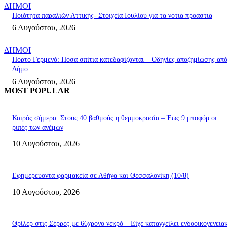
ΔΗΜΟΙ
Ποιότητα παραλιών Αττικής- Στοιχεία Ιουλίου για τα νότια προάστια
6 Αυγούστου, 2026
ΔΗΜΟΙ
Πόρτο Γερμενό: Πόσα σπίτια κατεδαφίζονται – Οδηγίες αποζημίωσης απ
Δήμο
6 Αυγούστου, 2026
MOST POPULAR
Καιρός σήμερα: Στους 40 βαθμούς η θερμοκρασία – Έως 9 μποφόρ οι
ριπές των ανέμων
10 Αυγούστου, 2026
Εφημερεύοντα φαρμακεία σε Αθήνα και Θεσσαλονίκη (10/8)
10 Αυγούστου, 2026
Θρίλερ στις Σέρρες με 66χρονο νεκρό – Είχε καταγγείλει ενδοοικογενεια