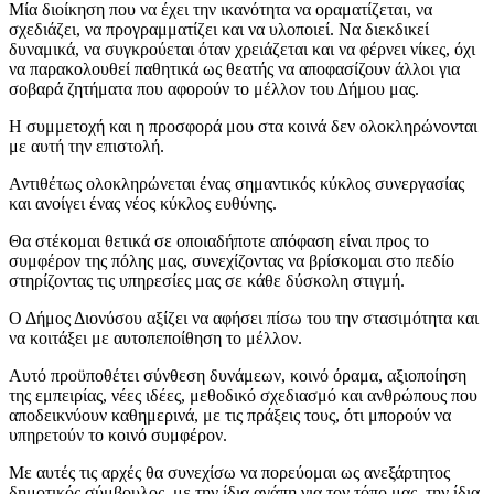
Μία διοίκηση που να έχει την ικανότητα να οραματίζεται, να
σχεδιάζει, να προγραμματίζει και να υλοποιεί. Να διεκδικεί
δυναμικά, να συγκρούεται όταν χρειάζεται και να φέρνει νίκες, όχι
να παρακολουθεί παθητικά ως θεατής να αποφασίζουν άλλοι για
σοβαρά ζητήματα που αφορούν το μέλλον του Δήμου μας.
Η συμμετοχή και η προσφορά μου στα κοινά δεν ολοκληρώνονται
με αυτή την επιστολή.
Αντιθέτως ολοκληρώνεται ένας σημαντικός κύκλος συνεργασίας
και ανοίγει ένας νέος κύκλος ευθύνης.
Θα στέκομαι θετικά σε οποιαδήποτε απόφαση είναι προς το
συμφέρον της πόλης μας, συνεχίζοντας να βρίσκομαι στο πεδίο
στηρίζοντας τις υπηρεσίες μας σε κάθε δύσκολη στιγμή.
Ο Δήμος Διονύσου αξίζει να αφήσει πίσω του την στασιμότητα και
να κοιτάξει με αυτοπεποίθηση το μέλλον.
Αυτό προϋποθέτει σύνθεση δυνάμεων, κοινό όραμα, αξιοποίηση
της εμπειρίας, νέες ιδέες, μεθοδικό σχεδιασμό και ανθρώπους που
αποδεικνύουν καθημερινά, με τις πράξεις τους, ότι μπορούν να
υπηρετούν το κοινό συμφέρον.
Με αυτές τις αρχές θα συνεχίσω να πορεύομαι ως ανεξάρτητος
δημοτικός σύμβουλος, με την ίδια αγάπη για τον τόπο μας, την ίδια