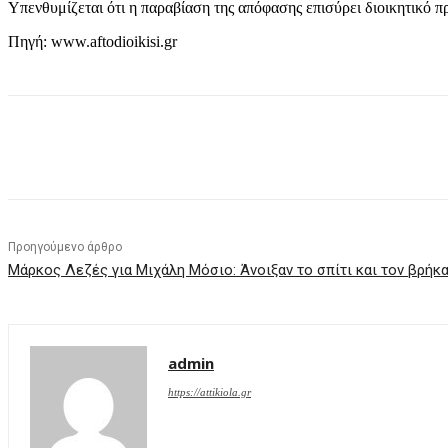
Υπενθυμίζεται ότι η παραβίαση της απόφασης επισύρει διοικητικό 
Πηγή: www.aftodioikisi.gr
μερίδιο
Προηγούμενο άρθρο
Μάρκος Λεζές για Μιχάλη Μόσιο: Άνοιξαν το σπίτι και τον βρήκ
admin
https://attikiola.gr