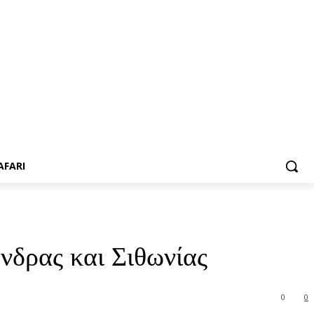
AFARI
δρας και Σιθωνίας
0
0