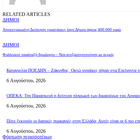
RELATED ARTICLES
ΔΗΜΟΙ
Αποκεντρωμένη Διοίκηση «φρενάρει» έργο Δήμου ύψους 400.000 ευρώ
ΔΗΜΟΙ
Φυλλοροεί παράταξη δημάρχου – Νέα ανεξαρτητοποίηση με αιχμές
Καταγγελία ΠΟΕΔΗΝ – Ζάκυνθος: Οκτώ γυναίκες πήγαν στα Επείγοντα το
6 Αυγούστου, 2026
ΟΠΕΚΑ: Την Παρασκευή η δεύτερη πληρωμή των δικαιούχων του Λογαρι
6 Αυγούστου, 2026
Πότε ξεκινούν οι δασικές πυρκαγιές στην Ελλάδα; Αυτές είναι οι 6 πιο ε
6 Αυγούστου, 2026
Φόρτωση περισσοτέρων