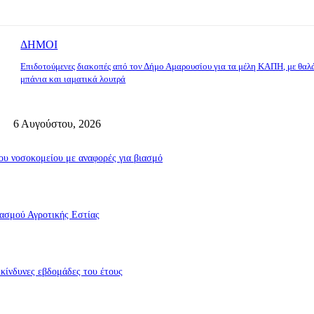
ΔΗΜΟΙ
Επιδοτούμενες διακοπές από τον Δήμο Αμαρουσίου για τα μέλη ΚΑΠΗ, με θαλ
μπάνια και ιαματικά λουτρά
6 Αυγούστου, 2026
υ νοσοκομείου με αναφορές για βιασμό
ασμού Αγροτικής Εστίας
πικίνδυνες εβδομάδες του έτους