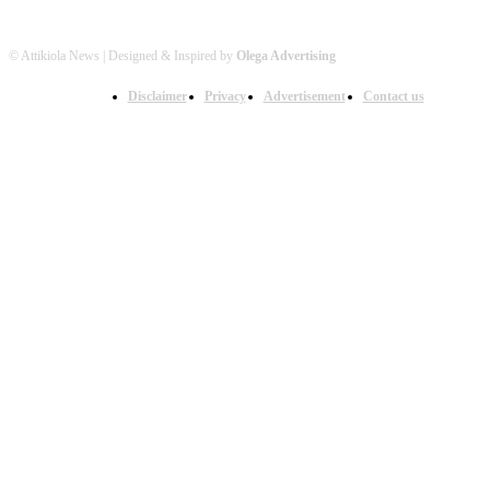
© Attikiola News | Designed & Inspired by
Olega Advertising
Disclaimer
Privacy
Advertisement
Contact us