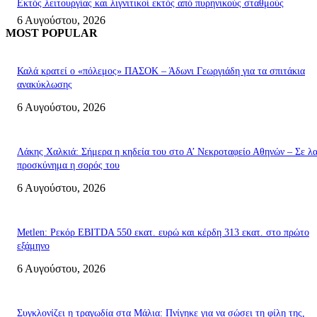
Εκτός λειτουργίας και λιγνιτικοί εκτός από πυρηνικούς σταθμούς
6 Αυγούστου, 2026
MOST POPULAR
Καλά κρατεί ο «πόλεμος» ΠΑΣΟΚ – Άδωνι Γεωργιάδη για τα σπιτάκια
ανακύκλωσης
6 Αυγούστου, 2026
Λάκης Χαλκιά: Σήμερα η κηδεία του στο Α’ Νεκροταφείο Αθηνών – Σε λ
προσκύνημα η σορός του
6 Αυγούστου, 2026
Metlen: Ρεκόρ EBITDA 550 εκατ. ευρώ και κέρδη 313 εκατ. στο πρώτο
εξάμηνο
6 Αυγούστου, 2026
Συγκλονίζει η τραγωδία στα Μάλια: Πνίγηκε για να σώσει τη φίλη της,