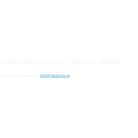
Επικοινωνία
Διεύθυνση: Ραιδεστού 58 Νίκαια Τ.: +30212134956 – 6951108692
Email Επικοινωνίας:
info@attikiola.gr
Βρείτε μας στα Social Media