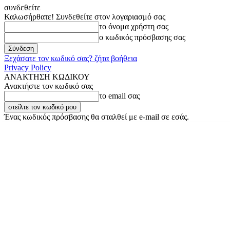
συνδεθείτε
Καλωσήρθατε! Συνδεθείτε στον λογαριασμό σας
το όνομα χρήστη σας
ο κωδικός πρόσβασης σας
Ξεχάσατε τον κωδικό σας? ζήτα βοήθεια
Privacy Policy
ΑΝΑΚΤΗΣΗ ΚΩΔΙΚΟΥ
Ανακτήστε τον κωδικό σας
το email σας
Ένας κωδικός πρόσβασης θα σταλθεί με e-mail σε εσάς.
Δευτέρα, 10 Αυγούστου, 2026
Σύνδεση / Εγγραφή
Buy now!