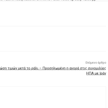
Επόμενο άρθρο
ώση τιμών μετά το ράλι – Προσηλωμένη η αγορά στις συνομιλίες
ΗΠΑ με Ιράν