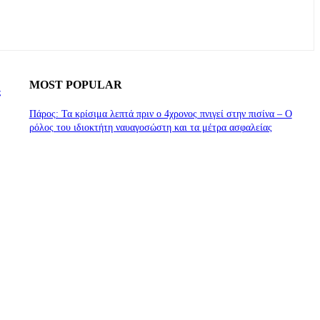
MOST POPULAR
ς
Πάρος: Τα κρίσιμα λεπτά πριν ο 4χρονος πνιγεί στην πισίνα – Ο
ρόλος του ιδιοκτήτη ναυαγοσώστη και τα μέτρα ασφαλείας