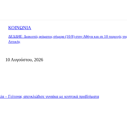
ΚΟΙΝΩΝΙΑ
ΔΕΔΔΗΕ: Διακοπές ρεύματος σήμερα (10/8) στην Αθήνα και σε 10 περιοχές τη
Αττικής
10 Αυγούστου, 2026
α – Γείτονας απεγκλώβισε γυναίκα με κινητικά προβλήματα