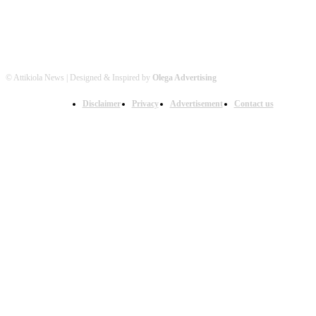
© Attikiola News | Designed & Inspired by
Olega Advertising
Disclaimer
Privacy
Advertisement
Contact us