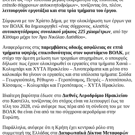
επίπεδο σύγχρονων αυτοκινητοδρόμων
», τονίζοντας ότι, πλέον,
λειτουργούν εργοτάξια και στα τρία τμήματα του έργου
.
Σύμφωνα με τον Χρίστο Δήμα, με την ολοκλήρωση των έργων για
τον ΒΟΑΚ θα δημιουργηθεί «
ένας σύγχρονος, κλειστός
αυτοκινητόδρομος συνολικού μήκους 225 χιλιομέτρων
, από την
Κίσσαμο μέχρι τον Άγιο Νικόλαο Λασιθίου
».
Αναφερόμενος στις
παρεμβάσεις οδικής ασφάλειας σε επτά
τμήματα υψηλής επικινδυνότητας στον υφιστάμενο ΒΟΑΚ
, με
στόχο την άμεση μείωση των τροχαίων ατυχημάτων, ο υπουργός
δήλωσε πως έχουν ολοκληρωθεί οι εργασίες στα τμήματα Χανιά –
Κολυμπάρι και ΧΥΤΑ Ηρακλείου – Λινοπεράματα και μέσα στο
καλοκαίρι θα γίνουν οι εργασίες και στα υπόλοιπα τμήματα: Σούδα
– Γεωργιούπολη, Ρέθυμνο – Γεροπόταμος, Πετρές – Ατσιπόπουλο,
Κίσσαμος – Κολυμπάρι και Γεροπόταμος – ΧΥΤΑ Ηρακλείου.
Ιδιαίτερη βαρύτητα έδωσε στο
Διεθνές Αεροδρόμιο Ηρακλείου
στο Καστέλλι, τονίζοντας ότι στόχος είναι να λειτουργεί έως τα
τέλη του 2028, ενώ ανέφερε πως πέρα από τη σύνδεση του με τον
ΒΟΑΚ θα είναι ένα από τα πιο σύγχρονα αεροδρόμια στην
Ευρώπη.
Παράλληλα, ανέφερε ότι η Κρήτη έχει κεντρικό ρόλο στη
συμμετοχή της Ελλάδας στα
Διευρωπαϊκά Δίκτυα Μεταφορών