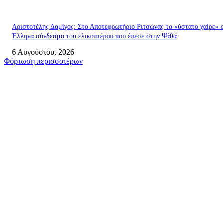
Αριστοτέλης Δαμίγος: Στο Αποτεφρωτήριο Ριτσώνας το «ύστατο χαίρε» 
Έλληνα σύνδεσμο του ελικοπτέρου που έπεσε στην Ψάθα
6 Αυγούστου, 2026
Φόρτωση περισσοτέρων