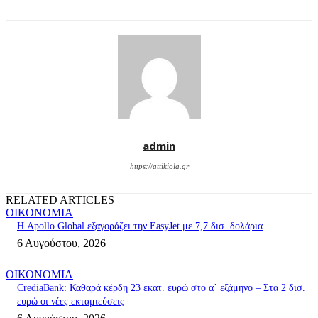
admin
https://attikiola.gr
RELATED ARTICLES
ΟΙΚΟΝΟΜΙΑ
Η Apollo Global εξαγοράζει την EasyJet με 7,7 δισ. δολάρια
6 Αυγούστου, 2026
ΟΙΚΟΝΟΜΙΑ
CrediaBank: Καθαρά κέρδη 23 εκατ. ευρώ στο α΄ εξάμηνο – Στα 2 δισ.
ευρώ οι νέες εκταμιεύσεις