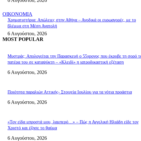
6 Αυγούστου, 2026
ΟΙΚΟΝΟΜΙΑ
Χρηματιστήρια: Απώλειες στην Αθήνα – Ανοδικά οι ευρωαγορές, με το
βλέμμα στη Μέση Ανατολή
6 Αυγούστου, 2026
MOST POPULAR
Μυστράς: Απολογείται την Παρασκευή ο 55χρονος που έκρυβε τη σορό τ
πατέρα του σε καταψύκτη – «Κλειδί» η ιατροδικαστική εξέταση
6 Αυγούστου, 2026
Ποιότητα παραλιών Αττικής- Στοιχεία Ιουλίου για τα νότια προάστια
6 Αυγούστου, 2026
«Τον είδα μπροστά μου, λαμπερό…» – Πώς η Αγγελική Ηλιάδη είδε τον
Χριστό και έζησε το θαύμα
6 Αυγούστου, 2026