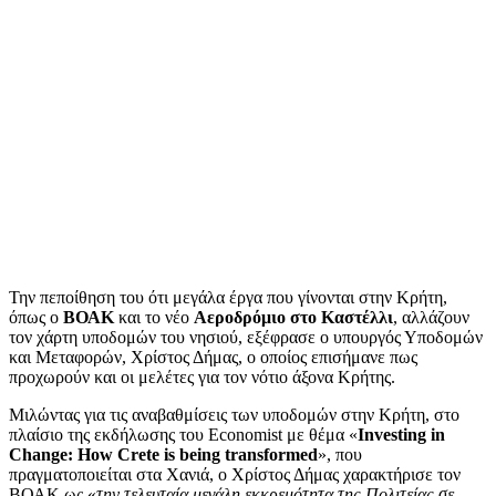
Την πεποίθηση του ότι μεγάλα έργα που γίνονται στην Κρήτη,
όπως ο
ΒΟΑΚ
και το νέο
Αεροδρόμιο στο Καστέλλι
, αλλάζουν
τον χάρτη υποδομών του νησιού, εξέφρασε ο υπουργός Υποδομών
και Μεταφορών, Χρίστος Δήμας, ο οποίος επισήμανε πως
προχωρούν και οι μελέτες για τον νότιο άξονα Κρήτης.
Μιλώντας για τις αναβαθμίσεις των υποδομών στην Κρήτη, στο
πλαίσιο της εκδήλωσης του Economist με θέμα «
Investing in
Change: How Crete is being transformed
», που
πραγματοποιείται στα Χανιά, ο Χρίστος Δήμας χαρακτήρισε τον
ΒΟΑΚ ως «
την τελευταία μεγάλη εκκρεμότητα της Πολιτείας σε