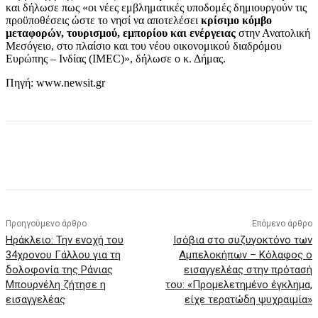
και δήλωσε πως «οι νέες εμβληματικές υποδομές δημιουργούν τις
προϋποθέσεις ώστε το νησί να αποτελέσει
κρίσιμο κόμβο
μεταφορών, τουρισμού, εμπορίου και ενέργειας
στην Ανατολική
Μεσόγειο, στο πλαίσιο και του νέου οικονομικού διαδρόμου
Ευρώπης – Ινδίας (IMEC)», δήλωσε ο κ. Δήμας.
Πηγή: www.newsit.gr
Προηγούμενο άρθρο
Επόμενο άρθρο
Ηράκλειο: Την ενοχή του
Ισόβια στο συζυγοκτόνο των
34χρονου Γάλλου για τη
Αμπελοκήπων – Κόλαφος ο
δολοφονία της Ράνιας
εισαγγελέας στην πρότασή
Μπουρνέλη ζήτησε η
του: «Προμελετημένο έγκλημα,
εισαγγελέας
είχε τερατώδη ψυχραιμία»