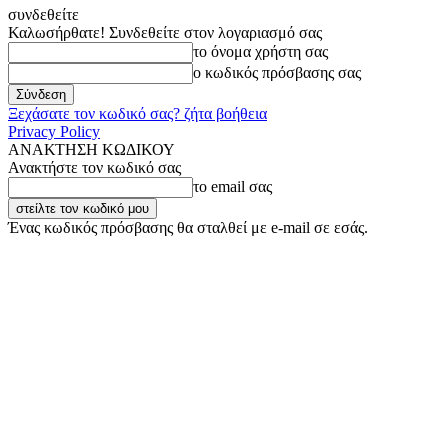
συνδεθείτε
Καλωσήρθατε! Συνδεθείτε στον λογαριασμό σας
το όνομα χρήστη σας
ο κωδικός πρόσβασης σας
Ξεχάσατε τον κωδικό σας? ζήτα βοήθεια
Privacy Policy
ΑΝΑΚΤΗΣΗ ΚΩΔΙΚΟΥ
Ανακτήστε τον κωδικό σας
το email σας
Ένας κωδικός πρόσβασης θα σταλθεί με e-mail σε εσάς.
Πέμπτη, 6 Αυγούστου, 2026
Σύνδεση / Εγγραφή
Buy now!