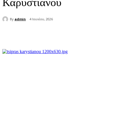
Καρυστιανού
By
admin
4 Ιουνίου, 2026
μερίδιο