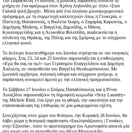
Την Παρασκευή 19 Ιουνίου, η μουσική παράδοση συναντά τη
μνήμη σε ένα αφιέρωμα στον Χρόνη Αηδονίδη με τίτλο «Στον
Γαλατά ψιλή βροχή». Μέσα από ένα πλούσιο μουσικοχορευτικό
πρόγραμμα, με τη συμμετοχή καλλιτεχνών όπως η Γλυκερία, ο
Παντελής Θαλασσινός, η Βιολέτα Ίκαρη, ο Ζαχαρίας Καρούνης, ο
Δημήτρης Μπάσης, ο Βαγγέλης Δημούδης, ο Μάνος
Κουτσαγγελίδης και η Λευκοθέα Φιλιππίδη, αναδεικνύεται η
σύνδεση της Θράκης, της Πόλης και της Σμύρνης με το σύγχρονο
ελληνικό κοινό.
Το δεύτερο δεκεπενθήμερο του Ιουνίου στρέφεται σε πιο σκηνικές
φόρμες. Στις 23, 24 και 25 Ιουνίου παρουσιάζεται η επιθεώρηση
«Εγώ θα σας τα πω!» των Γεράσιμου Ευαγγελάτου και Δημήτρη
Χαλιώτη, σε σκηνοθεσία του Βαγγέλη Θεοδωρόπουλου. Με
ζωντανή ορχήστρα, πολιτική σάτιρα και σύγχρονο χιούμορ, η
παράσταση συνομιλεί άμεσα με την ελληνική πραγματικότητα.
Το Σάββατο 27 Ιουνίου ο Σπύρος Παπαδόπουλος και η Ρένια
Λουιζίδου παρουσιάζουν τη δημοφιλή κωμωδία «Sexy Laundry»
της Michele Riml, ένα έργο για τη φθορά, την οικειότητα και την
επανανακάλυψη της επιθυμίας σε μια μακροχρόνια σχέση.
Συνεχίζοντας στον χώρο του θεάτρου, την Κυριακή 28 Ιουνίου, θα
λάβει χώρα η θεατρική παράσταση «Εκκλησιάζουσες | Γυναίκες
στην Εξουσία», όπου το αριστούργημα του Αριστοφάνη αποκτά μία
νέα χροιά υπό τη σκηνοθεσία του Θέμη Μουμουλίδη.