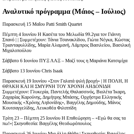
Αναλυτικό πρόγραμμα (Μάιος – Ιούλιος)
Παρασκευή 15 Μαΐου Patti Smith Quartet
Πέμπτη 4 Ιουνίου Η Κασέτα του Μελωδία 99.2για τον Γιάννη
Σπανό | | Συμμετέχουν: Τάνια Τσανακλίδου, Γιώτα Νέγκα, Κώστας
Τριανταφυλλίδης, Μαρία Αλαμανή, Λάμπρος Βασιλείου, Βασιλική
Μιχαλοπούλου
Σάββατο 6 Ιουνίου ΠΥΞ ΛΑΞ – Μαζί τους η Μαριάνα Κατσιμίχα
Σάββατο 13 Ιουνίου Chris Isaak
Παρασκευή 19 Ιουνίου «Στον Γαλατά ψιλή βροχή» | Η ΠΟΛΗ, Η
ΘΡΑΚΗ ΚΑΙ Η ΣΜΥΡΝΗ ΤΟΥ ΧΡΟΝΗ ΑΗΔΟΝΙΔΗ
Συμμετέχουν: Γλυκερία, Παντελής Θαλασσινός, Βιολέτα Ίκαρη,
Ζαχαρίας Καρούνης, Δημήτρης Μπάσης, Ορχήστρα Ελληνικής
Μουσικής «Χρόνης Αηδονίδης», Βαγγέλης Δημούδης, Μάνος
Κουτσαγγελίδης, Λευκοθέα Φιλιππίδη
Τρίτη 23 – Πέμπτη 25 Ιουνίου Η Επιθεώρηση – «Εγώ θα σας τα
πω!»| Σκηνοθεσία: Βαγγέλης Θεοδωρόπουλος
Παρασκευή 26 Ιουνίου Μια άλλη Θήβα | Σκηνοθεσία: Βαγγέλης