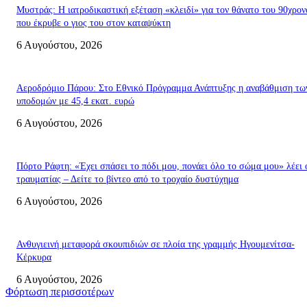
Μυστράς: Η ιατροδικαστική εξέταση «κλειδί» για τον θάνατο του 90χρον
που έκρυβε ο γιος του στον καταψύκτη
6 Αυγούστου, 2026
Αεροδρόμιο Πάρου: Στο Εθνικό Πρόγραμμα Ανάπτυξης η αναβάθμιση τω
υποδομών με 45,4 εκατ. ευρώ
6 Αυγούστου, 2026
Πόρτο Ράφτη: «Έχει σπάσει το πόδι μου, πονάει όλο το σώμα μου» λέει 
τραυματίας – Δείτε το βίντεο από το τροχαίο δυστύχημα
6 Αυγούστου, 2026
Ανθυγιεινή μεταφορά σκουπιδιών σε πλοία της γραμμής Ηγουμενίτσα-
Κέρκυρα
6 Αυγούστου, 2026
Φόρτωση περισσοτέρων