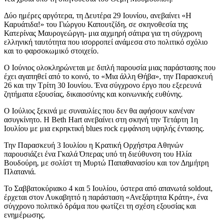
Δύο ημέρες αργότερα, τη Δευτέρα 29 Ιουνίου, ανεβαίνει «Η
Καρυάτιδα!» του Γιώργου Καπουτζίδη, σε σκηνοθεσία της
Κατερίνας Μαυρογεώργη- μια αιχμηρή σάτιρα για τη σύγχρονη
ελληνική ταυτότητα που ισορροπεί ανάμεσα στο πολιτικό σχόλιο
και το φαρσοκωμικό στοιχείο.
Ο Ιούνιος ολοκληρώνεται με διπλή παρουσία μιας παράστασης που
έχει αγαπηθεί από το κοινό, το «Μια άλλη Θήβα», την Παρασκευή
26 και την Τρίτη 30 Ιουνίου. Ένα σύγχρονο έργο που εξερευνά
ζητήματα εξουσίας, δικαιοσύνης και κοινωνικής ευθύνης.
Ο Ιούλιος ξεκινά με συναυλίες που δεν θα αφήσουν κανέναν
ασυγκίνητο. Η Beth Hart ανεβαίνει στη σκηνή την Τετάρτη 1η
Ιουλίου με μια εκρηκτική blues rock εμφάνιση υψηλής έντασης.
Την Παρασκευή 3 Ιουλίου η Κρατική Ορχήστρα Αθηνών
παρουσιάζει ένα Γκαλά Όπερας υπό τη διεύθυνση του Ηλία
Βουδούρη, με σολίστ τη Μυρτώ Παπαθανασίου και τον Δημήτρη
Πλατανιά.
Το Σαββατοκύριακο 4 και 5 Ιουλίου, ύστερα από απανωτά soldout,
έρχεται στον Λυκαβηττό η παράσταση «Ανεξάρτητα Κράτη», ένα
σύγχρονο πολιτικό δράμα που φωτίζει τη σχέση εξουσίας και
ενημέρωσης.