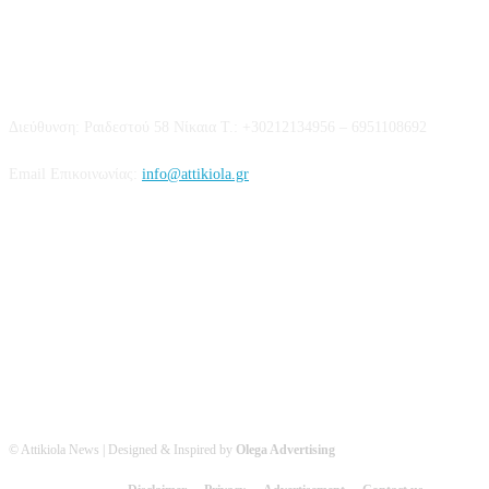
Επικοινωνία
Διεύθυνση: Ραιδεστού 58 Νίκαια Τ.: +30212134956 – 6951108692
Email Επικοινωνίας:
info@attikiola.gr
Βρείτε μας στα Social Media
© Attikiola News | Designed & Inspired by
Olega Advertising