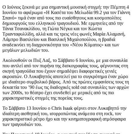
Ο Ιούνιος ξεκινά με μια σημαντική μουσική στιγμή: την Πέμπτη 4
Ιουνίου το αφιέρωμα «Η Κασέτα του Μελωδία 99.2 για τον Γιάννη
Σπανό» τιμά έναν από τους πιο ευαίσθητους και κοσμοπολίτες
δημιουργούς του ελληνικού τραγουδιού. Με ερμηνείες από την
Τάνια Τσανακλίδου, τη Γιώτα Νέγκα και τον Κώστα
Τριανταφυλλίδη, αλλά και τις τρεις νέες φωνές Μαρία Αλαμανή,
Λάμπρο Βασιλείου και Βασιλική Μιχαλοπούλου, η βραδιά
αναδεικνύει τη διαχρονικότητα του «Νέου Κύματος» και των
μεγάλων μελωδιών του.
Ακολουθούν οι Πυξ Λαξ, το Σάββατο 6 Ιουνίου, με μια συναυλία
που αντλεί από τον πυρήνα της δισκογραφίας τους, φέρνοντας στη
σκηνή τραγούδια που έχουν σημαδέψει διαφορετικές γενιές
ακροατών. Ο Λυκαβηττός αποτελεί για το συγκρότημα έναν χώρο
με ιδιαίτερο συμβολικό βάρος. Aπό τις πρώτες εμφανίσεις τους τη
δεκαετία του ’90 έως τις διαδοχικές sold out συναυλίες των αρχών
των 2000s, το θέατρο έχει συνδεθεί με μερικές από τις πιο
χαρακτηριστικές στιγμές της πορείας τους.
Το Σάββατο 13 Ιουνίου ο Chris Isaak φέρνει στον Λυκαβηττό την
ιδιαίτερη αισθητική του, ισορροπώντας ανάμεσα στη rock, τον
χαρακτηριστικό ρέτρο ήχο και την κινηματογραφική ατμόσφαιρα
των τραγουδιών του.