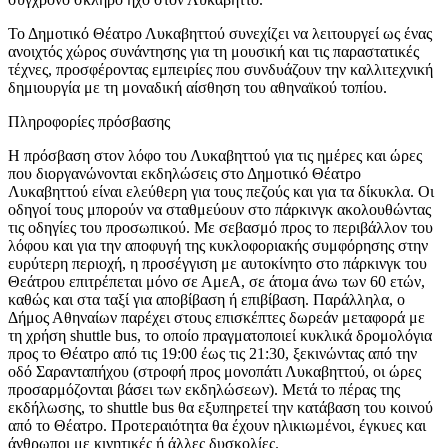
Το Δημοτικό Θέατρο Λυκαβηττού συνεχίζει να λειτουργεί ως ένας
ανοιχτός χώρος συνάντησης για τη μουσική και τις παραστατικές
τέχνες, προσφέροντας εμπειρίες που συνδυάζουν την καλλιτεχνική
δημιουργία με τη μοναδική αίσθηση του αθηναϊκού τοπίου.
Πληροφορίες πρόσβασης
Η πρόσβαση στον λόφο του Λυκαβηττού για τις ημέρες και ώρες
που διοργανώνονται εκδηλώσεις στο Δημοτικό Θέατρο
Λυκαβηττού είναι ελεύθερη για τους πεζούς και για τα δίκυκλα. Οι
οδηγοί τους μπορούν να σταθμεύουν στο πάρκινγκ ακολουθώντας
τις οδηγίες του προσωπικού. Με σεβασμό προς το περιβάλλον του
λόφου και για την αποφυγή της κυκλοφοριακής συμφόρησης στην
ευρύτερη περιοχή, η προσέγγιση με αυτοκίνητο στο πάρκινγκ του
Θεάτρου επιτρέπεται μόνο σε ΑμεΑ, σε άτομα άνω των 60 ετών,
καθώς και στα ταξί για αποβίβαση ή επιβίβαση. Παράλληλα, ο
Δήμος Αθηναίων παρέχει στους επισκέπτες δωρεάν μεταφορά με
τη χρήση shuttle bus, το οποίο πραγματοποιεί κυκλικά δρομολόγια
προς το Θέατρο από τις 19:00 έως τις 21:30, ξεκινώντας από την
οδό Σαρανταπήχου (στροφή προς μονοπάτι Λυκαβηττού, οι ώρες
προσαρμόζονται βάσει των εκδηλώσεων). Μετά το πέρας της
εκδήλωσης, το shuttle bus θα εξυπηρετεί την κατάβαση του κοινού
από το Θέατρο. Προτεραιότητα θα έχουν ηλικιωμένοι, έγκυες και
άνθρωποι με κινητικές ή άλλες δυσκολίες.