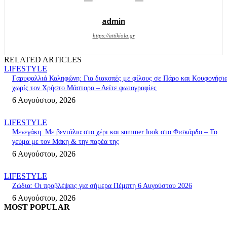
admin
https://attikiola.gr
RELATED ARTICLES
LIFESTYLE
Γαρυφαλλιά Καληφώνη: Για διακοπές με φίλους σε Πάρο και Κουφονήσια
χωρίς τον Χρήστο Μάστορα – Δείτε φωτογραφίες
6 Αυγούστου, 2026
LIFESTYLE
Μενεγάκη: Με βεντάλια στο χέρι και summer look στο Φισκάρδο – Το
γεύμα με τον Μάκη & την παρέα της
6 Αυγούστου, 2026
LIFESTYLE
Ζώδια: Οι προβλέψεις για σήμερα Πέμπτη 6 Αυγούστου 2026
6 Αυγούστου, 2026
MOST POPULAR