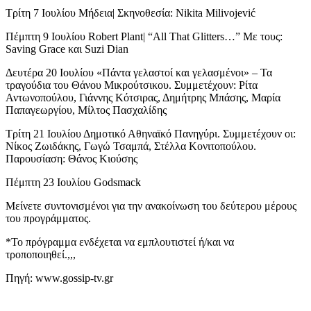
Τρίτη 7 Ιουλίου Μήδεια| Σκηνοθεσία: Nikita Milivojević
Πέμπτη 9 Ιουλίου Robert Plant| “All That Glitters…” Με τους:
Saving Grace και Suzi Dian
Δευτέρα 20 Ιουλίου «Πάντα γελαστοί και γελασμένοι» – Τα
τραγούδια του Θάνου Μικρούτσικου. Συμμετέχουν: Ρίτα
Αντωνοπούλου, Γιάννης Κότσιρας, Δημήτρης Μπάσης, Μαρία
Παπαγεωργίου, Μίλτος Πασχαλίδης
Τρίτη 21 Ιουλίου Δημοτικό Αθηναϊκό Πανηγύρι. Συμμετέχουν οι:
Νίκος Ζωιδάκης, Γωγώ Τσαμπά, Στέλλα Κονιτοπούλου.
Παρουσίαση: Θάνος Κιούσης
Πέμπτη 23 Ιουλίου Godsmack
Μείνετε συντονισμένοι για την ανακοίνωση του δεύτερου μέρους
του προγράμματος.
*Το πρόγραμμα ενδέχεται να εμπλουτιστεί ή/και να
τροποποιηθεί.,,,
Πηγή: www.gossip-tv.gr