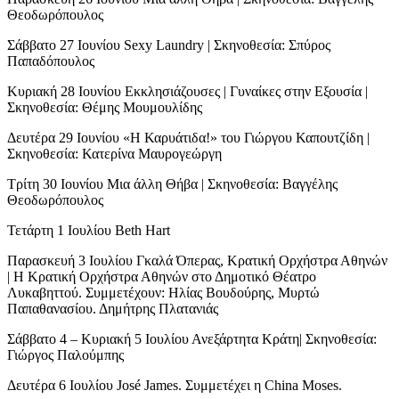
Θεοδωρόπουλος
Σάββατο 27 Ιουνίου Sexy Laundry | Σκηνοθεσία: Σπύρος
Παπαδόπουλος
Κυριακή 28 Ιουνίου Εκκλησιάζουσες | Γυναίκες στην Εξουσία |
Σκηνοθεσία: Θέμης Μουμουλίδης
Δευτέρα 29 Ιουνίου «Η Καρυάτιδα!» του Γιώργου Καπουτζίδη |
Σκηνοθεσία: Κατερίνα Μαυρογεώργη
Τρίτη 30 Ιουνίου Μια άλλη Θήβα | Σκηνοθεσία: Βαγγέλης
Θεοδωρόπουλος
Τετάρτη 1 Ιουλίου Beth Hart
Παρασκευή 3 Ιουλίου Γκαλά Όπερας, Κρατική Ορχήστρα Αθηνών
| Η Κρατική Ορχήστρα Αθηνών στο Δημοτικό Θέατρο
Λυκαβηττού. Συμμετέχουν: Ηλίας Βουδούρης, Μυρτώ
Παπαθανασίου. Δημήτρης Πλατανιάς
Σάββατο 4 – Κυριακή 5 Ιουλίου Ανεξάρτητα Κράτη| Σκηνοθεσία:
Γιώργος Παλούμπης
Δευτέρα 6 Ιουλίου José James. Συμμετέχει η China Moses.