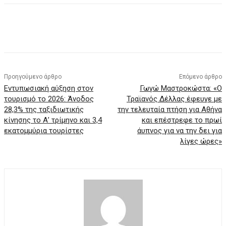
Προηγούμενο άρθρο
Επόμενο άρθρο
Εντυπωσιακή αύξηση στον
Γωγώ Μαστροκώστα: «Ο
τουρισμό το 2026: Άνοδος
Τραϊανός Δέλλας έφευγε με
28,3% της ταξιδιωτικής
την τελευταία πτήση για Αθήνα
κίνησης το Α’ τρίμηνο και 3,4
και επέστρεφε το πρωί
εκατομμύρια τουρίστες
άυπνος για να την δει για
λίγες ώρες»