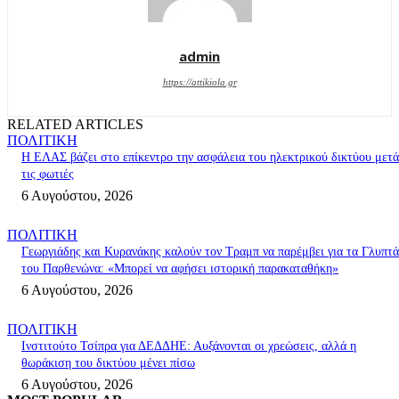
admin
https://attikiola.gr
RELATED ARTICLES
ΠΟΛΙΤΙΚΗ
Η ΕΛΑΣ βάζει στο επίκεντρο την ασφάλεια του ηλεκτρικού δικτύου μετά
τις φωτιές
6 Αυγούστου, 2026
ΠΟΛΙΤΙΚΗ
Γεωργιάδης και Κυρανάκης καλούν τον Τραμπ να παρέμβει για τα Γλυπτά
του Παρθενώνα: «Μπορεί να αφήσει ιστορική παρακαταθήκη»
6 Αυγούστου, 2026
ΠΟΛΙΤΙΚΗ
Ινστιτούτο Τσίπρα για ΔΕΔΔΗΕ: Αυξάνονται οι χρεώσεις, αλλά η
θωράκιση του δικτύου μένει πίσω
6 Αυγούστου, 2026