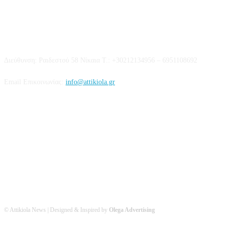
Επικοινωνία
Διεύθυνση: Ραιδεστού 58 Νίκαια Τ.: +30212134956 – 6951108692
Email Επικοινωνίας:
info@attikiola.gr
Βρείτε μας στα Social Media
© Attikiola News | Designed & Inspired by
Olega Advertising