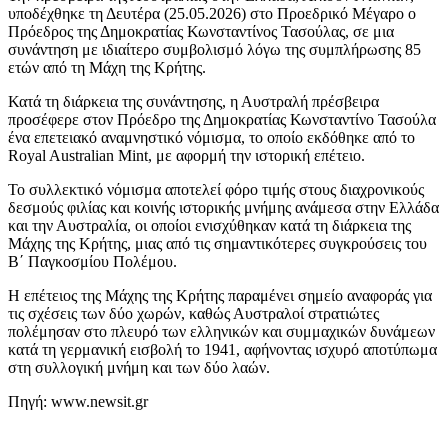
υποδέχθηκε τη Δευτέρα (25.05.2026) στο Προεδρικό Μέγαρο ο
Πρόεδρος της Δημοκρατίας Κωνσταντίνος Τασούλας, σε μια
συνάντηση με ιδιαίτερο συμβολισμό λόγω της συμπλήρωσης 85
ετών από τη Μάχη της Κρήτης.
Κατά τη διάρκεια της συνάντησης, η Αυστραλή πρέσβειρα
προσέφερε στον Πρόεδρο της Δημοκρατίας Κωνσταντίνο Τασούλα
ένα επετειακό αναμνηστικό νόμισμα, το οποίο εκδόθηκε από το
Royal Australian Mint, με αφορμή την ιστορική επέτειο.
Το συλλεκτικό νόμισμα αποτελεί φόρο τιμής στους διαχρονικούς
δεσμούς φιλίας και κοινής ιστορικής μνήμης ανάμεσα στην Ελλάδα
και την Αυστραλία, οι οποίοι ενισχύθηκαν κατά τη διάρκεια της
Μάχης της Κρήτης, μιας από τις σημαντικότερες συγκρούσεις του
Β΄ Παγκοσμίου Πολέμου.
Η επέτειος της Μάχης της Κρήτης παραμένει σημείο αναφοράς για
τις σχέσεις των δύο χωρών, καθώς Αυστραλοί στρατιώτες
πολέμησαν στο πλευρό των ελληνικών και συμμαχικών δυνάμεων
κατά τη γερμανική εισβολή το 1941, αφήνοντας ισχυρό αποτύπωμα
στη συλλογική μνήμη και των δύο λαών.
Πηγή: www.newsit.gr