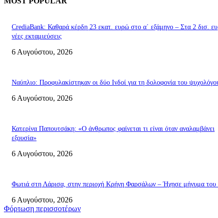
MOST POPULAR
CrediaBank: Καθαρά κέρδη 23 εκατ. ευρώ στο α΄ εξάμηνο – Στα 2 δισ. ευ
νέες εκταμιεύσεις
6 Αυγούστου, 2026
Ναύπλιο: Προφυλακίστηκαν οι δύο Ινδοί για τη δολοφονία του ψυχολόγο
6 Αυγούστου, 2026
Κατερίνα Παπουτσάκη: «Ο άνθρωπος φαίνεται τι είναι όταν αναλαμβάνει
εξουσία»
6 Αυγούστου, 2026
Φωτιά στη Λάρισα, στην περιοχή Κρήνη Φαρσάλων – Ήχησε μήνυμα του
6 Αυγούστου, 2026
Φόρτωση περισσοτέρων