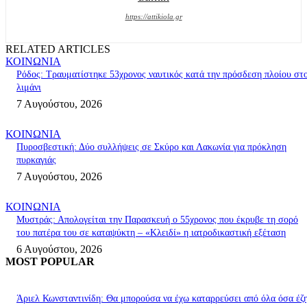
https://attikiola.gr
RELATED ARTICLES
ΚΟΙΝΩΝΙΑ
Ρόδος: Τραυματίστηκε 53χρονος ναυτικός κατά την πρόσδεση πλοίου στ
λιμάνι
7 Αυγούστου, 2026
ΚΟΙΝΩΝΙΑ
Πυροσβεστική: Δύο συλλήψεις σε Σκύρο και Λακωνία για πρόκληση
πυρκαγιάς
7 Αυγούστου, 2026
ΚΟΙΝΩΝΙΑ
Μυστράς: Απολογείται την Παρασκευή ο 55χρονος που έκρυβε τη σορό
του πατέρα του σε καταψύκτη – «Κλειδί» η ιατροδικαστική εξέταση
6 Αυγούστου, 2026
MOST POPULAR
Άριελ Κωνσταντινίδη: Θα μπορούσα να έχω καταρρεύσει από όλα όσα έζ