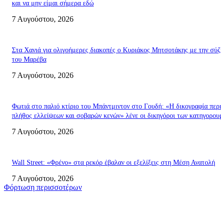
και να μην είμαι σήμερα εδώ
7 Αυγούστου, 2026
Στα Χανιά για ολιγοήμερες διακοπές ο Κυριάκος Μητσοτάκης με την σύ
του Μαρέβα
7 Αυγούστου, 2026
Φωτιά στο παλιό κτίριο του Μπάντμιντον στο Γουδή: «Η δικογραφία περι
πλήθος ελλείψεων και σοβαρών κενών» λένε οι δικηγόροι των κατηγορο
7 Αυγούστου, 2026
Wall Street: «Φρένο» στα ρεκόρ έβαλαν οι εξελίξεις στη Μέση Ανατολή
7 Αυγούστου, 2026
Φόρτωση περισσοτέρων