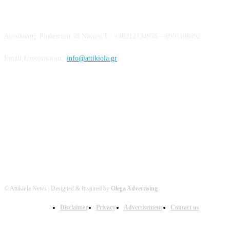
Επικοινωνία
Διεύθυνση: Ραιδεστού 58 Νίκαια Τ.: +30212134956 – 6951108692
Email Επικοινωνίας:
info@attikiola.gr
Βρείτε μας στα Social Media
© Attikiola News | Designed & Inspired by
Olega Advertising
Disclaimer
Privacy
Advertisement
Contact us