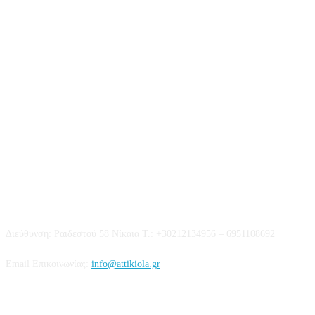
Επικοινωνία
Διεύθυνση: Ραιδεστού 58 Νίκαια Τ.: +30212134956 – 6951108692
Email Επικοινωνίας:
info@attikiola.gr