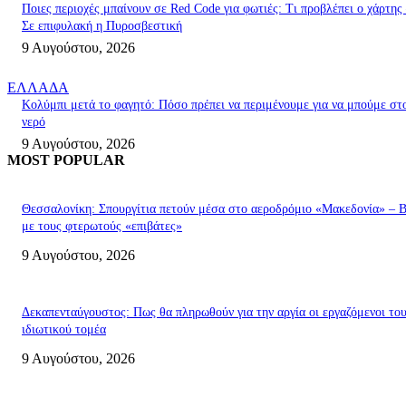
Ποιες περιοχές μπαίνουν σε Red Code για φωτιές: Τι προβλέπει ο χάρτης
Σε επιφυλακή η Πυροσβεστική
9 Αυγούστου, 2026
ΕΛΛΑΔΑ
Κολύμπι μετά το φαγητό: Πόσο πρέπει να περιμένουμε για να μπούμε στ
νερό
9 Αυγούστου, 2026
MOST POPULAR
Θεσσαλονίκη: Σπουργίτια πετούν μέσα στο αεροδρόμιο «Μακεδονία» – Β
με τους φτερωτούς «επιβάτες»
9 Αυγούστου, 2026
Δεκαπενταύγουστος: Πως θα πληρωθούν για την αργία οι εργαζόμενοι το
ιδιωτικού τομέα
9 Αυγούστου, 2026