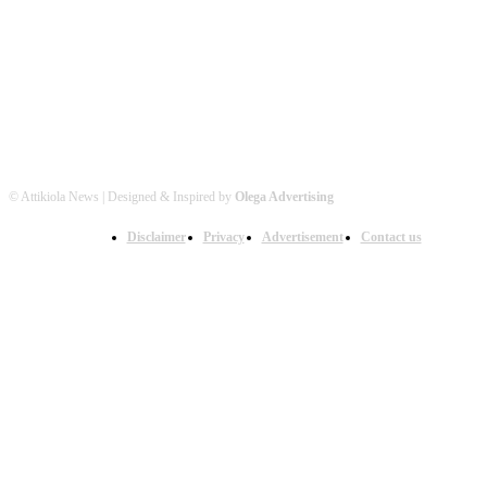
Βρείτε μας στα Social Media
© Attikiola News | Designed & Inspired by
Olega Advertising
Disclaimer
Privacy
Advertisement
Contact us