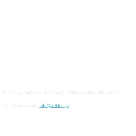
Επικοινωνία
Διεύθυνση: Ραιδεστού 58 Νίκαια Τ.: +30212134956 – 6951108692
Email Επικοινωνίας:
info@attikiola.gr
Βρείτε μας στα Social Media