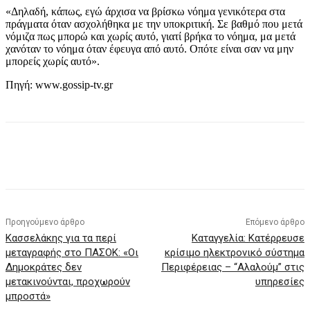
«Δηλαδή, κάπως, εγώ άρχισα να βρίσκω νόημα γενικότερα στα
πράγματα όταν ασχολήθηκα με την υποκριτική. Σε βαθμό που μετά
νόμιζα πως μπορώ και χωρίς αυτό, γιατί βρήκα το νόημα, μα μετά
χανόταν το νόημα όταν έφευγα από αυτό. Οπότε είναι σαν να μην
μπορείς χωρίς αυτό».
Πηγή: www.gossip-tv.gr
Προηγούμενο άρθρο
Επόμενο άρθρο
Κασσελάκης για τα περί
Καταγγελία: Κατέρρευσε
μεταγραφής στο ΠΑΣΟΚ: «Οι
κρίσιμο ηλεκτρονικό σύστημα
Δημοκράτες δεν
Περιφέρειας – “Αλαλούμ” στις
μετακινούνται, προχωρούν
υπηρεσίες
μπροστά»