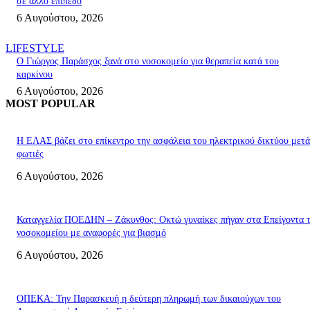
σε άλλο επίπεδο
6 Αυγούστου, 2026
LIFESTYLE
O Γιώργος Παράσχος ξανά στο νοσοκομείο για θεραπεία κατά του
καρκίνου
6 Αυγούστου, 2026
MOST POPULAR
Η ΕΛΑΣ βάζει στο επίκεντρο την ασφάλεια του ηλεκτρικού δικτύου μετά
φωτιές
6 Αυγούστου, 2026
Καταγγελία ΠΟΕΔΗΝ – Ζάκυνθος: Οκτώ γυναίκες πήγαν στα Επείγοντα 
νοσοκομείου με αναφορές για βιασμό
6 Αυγούστου, 2026
ΟΠΕΚΑ: Την Παρασκευή η δεύτερη πληρωμή των δικαιούχων του