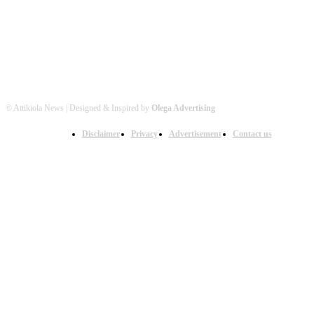
© Attikiola News | Designed & Inspired by
Olega Advertising
Disclaimer
Privacy
Advertisement
Contact us