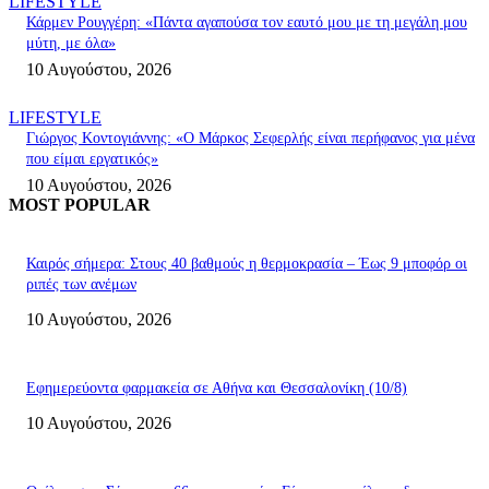
LIFESTYLE
Κάρμεν Ρουγγέρη: «Πάντα αγαπούσα τον εαυτό μου με τη μεγάλη μου
μύτη, με όλα»
10 Αυγούστου, 2026
LIFESTYLE
Γιώργος Κοντογιάννης: «Ο Μάρκος Σεφερλής είναι περήφανος για μένα
που είμαι εργατικός»
10 Αυγούστου, 2026
MOST POPULAR
Καιρός σήμερα: Στους 40 βαθμούς η θερμοκρασία – Έως 9 μποφόρ οι
ριπές των ανέμων
10 Αυγούστου, 2026
Εφημερεύοντα φαρμακεία σε Αθήνα και Θεσσαλονίκη (10/8)
10 Αυγούστου, 2026