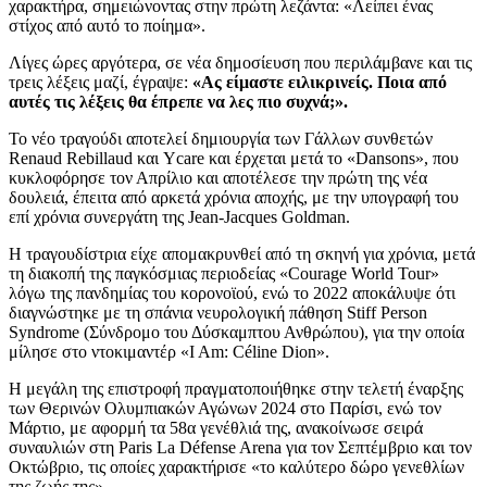
χαρακτήρα, σημειώνοντας στην πρώτη λεζάντα: «Λείπει ένας
στίχος από αυτό το ποίημα».
Λίγες ώρες αργότερα, σε νέα δημοσίευση που περιλάμβανε και τις
τρεις λέξεις μαζί, έγραψε:
«Ας είμαστε ειλικρινείς. Ποια από
αυτές τις λέξεις θα έπρεπε να λες πιο συχνά;».
Το νέο τραγούδι αποτελεί δημιουργία των Γάλλων συνθετών
Renaud Rebillaud και Ycare και έρχεται μετά το «Dansons», που
κυκλοφόρησε τον Απρίλιο και αποτέλεσε την πρώτη της νέα
δουλειά, έπειτα από αρκετά χρόνια αποχής, με την υπογραφή του
επί χρόνια συνεργάτη της Jean-Jacques Goldman.
Η τραγουδίστρια είχε απομακρυνθεί από τη σκηνή για χρόνια, μετά
τη διακοπή της παγκόσμιας περιοδείας «Courage World Tour»
λόγω της πανδημίας του κορονοϊού, ενώ το 2022 αποκάλυψε ότι
διαγνώστηκε με τη σπάνια νευρολογική πάθηση Stiff Person
Syndrome (Σύνδρομο του Δύσκαμπτου Ανθρώπου), για την οποία
μίλησε στο ντοκιμαντέρ «I Am: Céline Dion».
Η μεγάλη της επιστροφή πραγματοποιήθηκε στην τελετή έναρξης
των Θερινών Ολυμπιακών Αγώνων 2024 στο Παρίσι, ενώ τον
Μάρτιο, με αφορμή τα 58α γενέθλιά της, ανακοίνωσε σειρά
συναυλιών στη Paris La Défense Arena για τον Σεπτέμβριο και τον
Οκτώβριο, τις οποίες χαρακτήρισε «το καλύτερο δώρο γενεθλίων
της ζωής της».