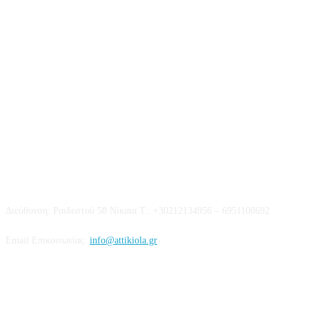
Επικοινωνία
Διεύθυνση: Ραιδεστού 58 Νίκαια Τ.: +30212134956 – 6951108692
Email Επικοινωνίας:
info@attikiola.gr
Βρείτε μας στα Social Media