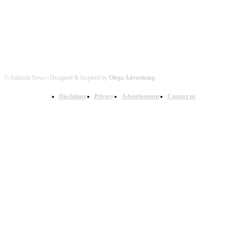
© Attikiola News | Designed & Inspired by
Olega Advertising
Disclaimer
Privacy
Advertisement
Contact us