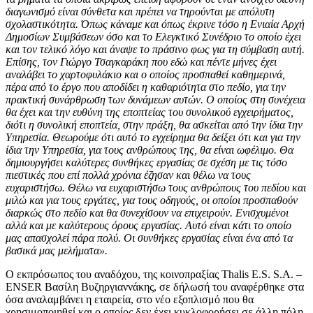
διαγωνισμό είναι σύνθετα και πρέπει να τηρούνται με απόλυτη
σχολαστικότητα. Όπως κάναμε και όπως έκρινε τόσο η Ενιαία Αρχή
Δημοσίων Συμβάσεων όσο και το Ελεγκτικό Συνέδριο το οποίο έχει
και τον τελικό λόγο και άναψε το πράσινο φως για τη σύμβαση αυτή.
Επίσης, τον Γιώργο Τσαγκαράκη που εδώ και πέντε μήνες έχει
αναλάβει το χαρτοφυλάκιο και ο οποίος προσπαθεί καθημερινά,
πέρα από το έργο που αποδίδει η καθαριότητα στο πεδίο, για την
πρακτική συνάρθρωση των δυνάμεων αυτών. Ο οποίος στη συνέχεια
θα έχει και την ευθύνη της εποπτείας του συνολικού εγχειρήματος,
διότι η συνολική εποπτεία, στην πράξη, θα ασκείται από την ίδια την
Υπηρεσία. Θεωρούμε ότι αυτό το εγχείρημα θα δείξει ότι και για την
ίδια την Υπηρεσία, για τους ανθρώπους της, θα είναι ωφέλιμο. Θα
δημιουργήσει καλύτερες συνθήκες εργασίας σε σχέση με τις τόσο
πιεστικές που επί πολλά χρόνια έζησαν και θέλω να τους
ευχαριστήσω. Θέλω να ευχαριστήσω τους ανθρώπους του πεδίου και
μιλώ και για τους εργάτες, για τους οδηγούς, οι οποίοι προσπαθούν
διαρκώς στο πεδίο και θα συνεχίσουν να επιχειρούν. Ενισχυμένοι
αλλά και με καλύτερους όρους εργασίας. Αυτό είναι κάτι το οποίο
μας απασχολεί πάρα πολύ. Οι συνθήκες εργασίας είναι ένα από τα
βασικά μας μελήματα».
Ο εκπρόσωπος του αναδόχου, της κοινοπραξίας Thalis E.S. S.A. –
ENSER Βασίλη Βυζηργιαννάκης, σε δήλωσή του αναφέρθηκε στα
όσα αναλαμβάνει η εταιρεία, στο νέο εξοπλισμό που θα
χρησιμοποιηθεί και ο οποίος δεν έχει κυκλοφορήσει σε άλλη πόλη