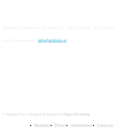
Επικοινωνία
Διεύθυνση: Ραιδεστού 58 Νίκαια Τ.: +30212134956 – 6951108692
Email Επικοινωνίας:
info@attikiola.gr
Βρείτε μας στα Social Media
© Attikiola News | Designed & Inspired by
Olega Advertising
Disclaimer
Privacy
Advertisement
Contact us