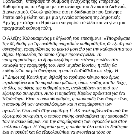
Τζανιδάκη, υπέγραψε τη σύμβαση ενίσχυσης της Υπηρεσίας
Καθαριότητας του Δήμου με τον ανάδοχο του Ανοικτού Διεθνούς
Διαγωνισμού. Ολοκληρώθηκε έτσι η διαδικασία που ξεκίνησε
έπειτα από μελέτη και με μια γενναία απόφαση της Δημοτικής
Αρχής, με στόχο το Ηράκλειο να γυρίσει σελίδα και να γίνει μια
πραγματικά καθαρή πόλη.
Ο Αλέξης Καλοκαιρινός με δήλωσή του επεσήμανε:
«Υπογράψαμε
την σύμβαση για την ανάθεση υπηρεσιών καθαριότητας σε εξωτερικό
συνεργάτη, εφαρμόζοντας το μεικτό μοντέλο για την καθαριότητα του
Δήμου Ηρακλείου, το οποίο είχαμε προαναγγείλει. Το
προγραμματίσαμε, το δρομολογήσαμε και φτάνουμε πλέον στο
κατώφλι της εφαρμογής του. Από τα μέσα Ιουνίου, η πόλη θα
καθαρίζεται με μία συνέργεια, η οποία διατάσσεται ως εξής: Η
η
1
Δημοτική Κοινότητα, δηλαδή το ευρύτερο κέντρο που όμως
περιλαμβάνει και το παραλιακό μέτωπο, όπως επίσης και τα Τείχη,
σε όλες τις όψεις της καθαριότητας, αναλαμβάνονται από τον
εξωτερικό συνεργάτη. Αυτό τι σημαίνει; Κυρίως πρόκειται για ένα
τετράπτυχο. Είναι ο οδοκαθαρισμός, η αποκομιδή των σύμμεικτων,
η αποκομιδή των ανακυκλώσιμων και η απομάκρυνση των
η
ογκωδών. Όλα αυτά στην ευρύτερη 1
ΔΚ αναλαμβάνονται από τον
εξωτερικό συνεργάτη, ο οποίος επίσης αναλαμβάνει την αποκομιδή
των ανακυκλώσιμων και την απομάκρυνση των ογκωδών και στον
υπόλοιπο Δήμο. Η Υπηρεσία μας, η οποία σε όλο αυτό το διάστημα
έχει ενισχυθεί και θα εξακολουθήσει να ενισχύεται τόσο σε