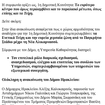
Η συμφωνία ορίζει ως, 1η Δημοτική Κοινότητα:
Τ
ο ευρύτερο
κέντρο που όμως περιλαμβάνει και το παραλιακό μέτωπο, όπως
επίσης και τα Τείχη.
Δείτε ακόμη:
Στην ίδια ανακοίνωση αναφέρεται πως ο χώρος αρμοδιότητας του
αναδόχου για την 1η Δημοτική Κοινότητα συμπεριλαμβάνει:
τα
Ενετικά Τείχη και την ευρεία χερσαία ζώνη από το Παγκρήτιο
Στάδιο μέχρι τη Νέα Αλικαρνασσό.
Σύμφωνα με τον Δήμο, η Υπηρεσία Καθαριότητας διατηρεί:
Τον επιτελικό ρόλο διαρκούς σχεδιασμού,
ανασχεδιασμού, ελέγχου και εποπτείας του συνόλου των
Υπηρεσιών, συμπεριλαμβανομένου των υπηρεσιών του
εξωτερικού συνεργάτη.
Ολόκληρη η ανακοίνωση του Δήμου Ηρακλείου:
Ο Δήμαρχος Ηρακλείου Αλέξης Καλοκαιρινός, παρουσία των
Αντιδημάρχων Νίκου Γιαλιτάκη και Γιώργου Τσαγκαράκη, της
Γενικής Γραμματέως του Δήμου Μαρίας Σκφρανάκη και του
Προϊσταμένου του Τμήματος Προμηθειών/Δημοπρασιών Βασίλη