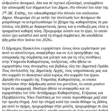
ανθρώπινο δυναμικό, όσο και σε τεχνικό εξοπλισμό, αναλαμβάνει
την αποκομιδή των σύμμεικτων του Δήμου, στο σύνολό του πλην της
ης
1
ΔΚ. Επίσης, τον οδοκαθαρισμό στο σύνολο του υπόλοιπου
Δήμου. Θεωρούμε ότι με αυτήν την συνένωση των δυνάμεων θα
μπορέσουμε να αντιμετωπίσουμε το ζήτημα της καθαριότητας σε μια
τελείως νέα βάση με διαφορετικούς όρους και η επιδίωξη μας είναι η
πραγματικά καθαρή πόλη. Προχωράμε λοιπόν και το έργο, το οποίο
πλέον έχει καταστεί από αυτή τη στιγμή συμβατικό, θα αποδίδεται
ήδη μέσα στον Ιούνιο του 2026».
Ο Δήμαρχος Ηρακλείου ευχαρίστησε όλους όσοι εργάστηκαν για
αυτό το αποτέλεσμα, αναφέρθηκε και σε ό,τι προηγήθηκε της
υπογραφής της σύμβασης και μίλησε και για τις νέες συνθήκες
στην Υπηρεσία Καθαριότητας, τονίζοντας:
«Θα ήθελα να
ευχαριστήσω τους συνεργάτες και βεβαίως όλη την Δημοτική Ομάδα.
Τους συντελεστές της Δημοτικής Αρχής, τους υπηρεσιακούς μας και
στο κομμάτι το διοικητικό αλλά κυρίως στο κομμάτι του έργου.
Δηλαδή στο κομμάτι της Υπηρεσίας Καθαριότητας, οι οποίοι
συντέλεσαν στην διάρθρωση αυτού του μοντέλου, το οποίο μπαίνει
τώρα σε εφαρμογή. Ιδιαίτερα ήθελα να αναφερθώ και να
ευχαριστήσω τον τότε Αντιδήμαρχο Καθαριότητας, Ενέργειας και
Περιβάλλοντος Νίκο Γιαλiτάκη με τον οποίο πορευθήκαμε μαζί από
την πρώτη στιγμή. Από την στιγμή κατά την οποία θέσαμε τις βάσεις
για αυτό το σχήμα, προχωρήσαμε στην μελέτη, προχωρήσαμε σε όλα
τα βήματα τα οποία ακριβώς επειδή αφορούν σε έναν ανοιχτό διεθνή