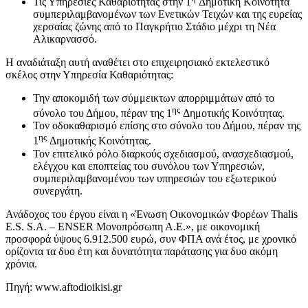
Τις Υπηρεσίες Καθαριότητας στην 1
Δημοτική Κοινότητα
συμπεριλαμβανομένων των Ενετικών Τειχών και της ευρείας
χερσαίας ζώνης από το Παγκρήτιο Στάδιο μέχρι τη Νέα
Αλικαρνασσό.
Η αναδιάταξη αυτή αναθέτει στο επιχειρησιακό εκτελεστικό
σκέλος στην Υπηρεσία Καθαριότητας:
Την αποκομιδή των σύμμεικτων απορριμμάτων από το
ης
σύνολο του Δήμου, πέραν της 1
Δημοτικής Κοινότητας.
Τον οδοκαθαρισμό επίσης στο σύνολο του Δήμου, πέραν της
ης
1
Δημοτικής Κοινότητας.
Τον επιτελικό ρόλο διαρκούς σχεδιασμού, ανασχεδιασμού,
ελέγχου και εποπτείας του συνόλου των Υπηρεσιών,
συμπεριλαμβανομένου των υπηρεσιών του εξωτερικού
συνεργάτη.
Ανάδοχος του έργου είναι η «Ένωση Οικονομικών Φορέων Thalis
E.S. S.A. – ENSER Μονοπρόσωπη Α.Ε.», με οικονομική
προσφορά ύψους 6.912.500 ευρώ, συν ΦΠΑ ανά έτος, με χρονικό
ορίζοντα τα δυο έτη και δυνατότητα παράτασης για δυο ακόμη
χρόνια.
Πηγή: www.aftodioikisi.gr