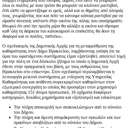
υπάρχει ενημέρωση από πλευράς Δήμου, έτσι ώστε να γνωρίζουν
όλοι οι πολίτες με ποιο τρόπο θα μπορούν να κλείνουν ραντεβού,
έτσι ώστε να φροντίζουμε κι εμείς, αλλά και οι δημότες από πλευράς
τους, γνωρίζοντας που και πότε να κάνουμε κάποια ραντεβού για να
είμαστε συνεπείς απέναντι στην εικόνα της πόλης που υποσχόμαστε.
Θεωρώ ότι από την πρώτη μέρα θα αλλάξει η εικόνα και σίγουρα
καθ’ όλη τη διάρκεια του καλοκαιριού οι επισκέπτες θα δουν τη
διαφορά και οι πολίτες, πιστεύω».
Ο σχεδιασμός της Δημοτικής Αρχής για τη μεταρρύθμιση της
καθαριότητας στον Δήμο Ηρακλείου, λαμβάνοντας υπόψη ότι τα
όρια του υφιστάμενου συστήματος είχαν εξαντληθεί, αποτελεί τομή
για την πόλη σε ένα δύσκολο ζήτημα το οποίο η Δημοτική Αρχή
έθεσε στην πραγματική του βάση, με τους ανθρώπους του
Ηρακλείου στο επίκεντρο. Στον σχεδιασμό περιλαμβάνεται η
λειτουργία μεικτού συστήματος με ενίσχυση της Υπηρεσίας
Καθαριότητας και ανάθεση συγκεκριμένων καθηκόντων στον
εξωτερικό συνεργάτη (ο οποίος θα προσφέρει στον μηχανισμό
καθαριότητας 151 άτομα προσωπικό, 16 οχήματα διαφόρων
κατηγοριών, δεκάδες μηχανήματα και εξοπλισμό) και ειδικότερα:
Την πλήρη αποκομιδή των ανακυκλώσιμων από το σύνολο
του Δήμου.
Την πλήρη και άμεση απομάκρυνση των ογκωδών και των
πρασίνων αποβλήτων από το σύνολο του Δήμου.
η