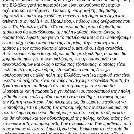
της Ελλάδας γιατί τα περισσότερα είναι καινούργια ηλεκτρικά
οχήματα και επεσήμανε:
«Για μας η υπογραφή της σύμβασης
σηματοδοτεί μια στιγμή ευθύνης απέναντι στη Δημοτική Αρχή και
απέναντι στον πολίτη του Ηρακλείου, σε όλους τους ανθρώπους που
ζουν στο Ηράκλειο, έτσι ώστε να υλοποιήσουμε μια σύμβαση με
τρόπο που θα παραδώσουμε την πόλη καθαρή, υλοποιώντας το
όραμα τους. Εφαλτήριο για να το πιστεύουμε και να το υλοποιήσουμε
είναι η μέχρι τώρα παρουσία της εταιρείας στην περιοχή και ο
τρόπος με τον οποίο υλοποιεί αποτελεσματικά ό,τι έχει αναλάβει.
Από πλευράς Δήμου θα χρησιμοποιήσουμε εξοπλισμό, ο οποίος θα
χρησιμοποιηθεί για τα ανακυκλώσιμα, για την αποκομιδή των
ανακυκλώσιμων και όλος ο υπόλοιπος εξοπλισμός, ο οποίος είναι
πολύ μοντέρνος εξοπλισμός, εξοπλισμός ο οποίος δεν έχει
κυκλοφορήσει σε άλλη πόλη της Ελλάδας, γιατί τα περισσότερα είναι
ηλεκτρικά οχήματα, είναι καινούργιος. Έχουμε επενδύσει σε αυτή τη
δραστηριότητα και θεωρώ ότι και ο τρόπος με τον οποίο θα
υλοποιείται και η παρουσία η γενικότερη του προσωπικού στην πόλη
μέσα θα είναι υποδειγματική και θα είναι ένα σημείο αναφοράς για
την Κρήτη γενικότερα. Από πλευράς μας, θα είμαστε υπεύθυνοι να
υλοποιήσουμε τη σύμβαση της αποκομιδής των ανακυκλώσιμων σε
όλο το Δήμο Ηρακλείου, θα πάρουμε από το κέντρο τα σύμμεικτα
και θα κάνουμε και τον οδοκαθαρισμό της πόλης, καθώς επίσης θα
κάνουμε και την απομάκρυνση των ογκωδών και των πρασίνων, από
τους κήπους σε όλο το Δήμο Ηρακλείου. Ειδικά για το τελευταίο θα