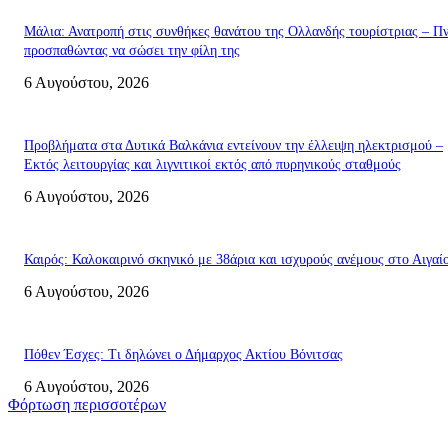
Μάλια: Ανατροπή στις συνθήκες θανάτου της Ολλανδής τουρίστριας – Πν
προσπαθώντας να σώσει την φίλη της
6 Αυγούστου, 2026
Προβλήματα στα Δυτικά Βαλκάνια εντείνουν την έλλειψη ηλεκτρισμού –
Εκτός λειτουργίας και λιγνιτικοί εκτός από πυρηνικούς σταθμούς
6 Αυγούστου, 2026
Καιρός: Καλοκαιρινό σκηνικό με 38άρια και ισχυρούς ανέμους στο Αιγαί
6 Αυγούστου, 2026
Πόθεν Έσχες: Τι δηλώνει ο Δήμαρχος Ακτίου Βόνιτσας
6 Αυγούστου, 2026
Φόρτωση περισσοτέρων