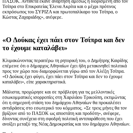
ΠΑΣΟΚ. Αντίθετα έκανε ανάρτηση αμέσως η διορισμένη από τον
Τσίπρα στο Επικρατείας Έλενα Ακρίτα και ο μέχρι πρότινος
εκπρόσωπος του ΣΥΡΙΖΑ και πρωτοπαλίκαρο του Τσίπρα, ο
Κώστας Ζαχαριάδης», ανέφερε.
«Ο Δούκας έχει πάει στον Τσίπρα και δεν
το έχουμε καταλάβει»
Κλιμακώνοντας περαιτέρω τη ρητορική του, ο Δημήτρης Καιρίδης
επέμεινε ότι ο δήμαρχος Αθηναίων έχει ήδη μετακινηθεί πολιτικά
προς τον χώρο που διαμορφώνεται γύρω από τον Αλέξη Τσίπρα.
«Ο Δούκας έχει φύγει, έχει πάει στον Τσίπρα και δεν το έχουμε
καταλάβει», είπε χαρακτηριστικά.
Μάλιστα, προχώρησε και σε πρόβλεψη για τις μελλοντικές
εσωκομματικές ισορροπίες στη Χαριλάου Τρικούπη, εκτιμώντας
ότι η σημερινή στάση του δημάρχου Αθηναίων θα προκαλέσει
αντιδράσεις στο εσωτερικό του κόμματος. «Σε τρεις μήνες θα τον
βρίζουν από το ΠΑΣΟΚ ως αποστάτη και προδότη», ανέφερε,
δίνοντας συνέχεια στη σφοδρή πολιτική αντιπαράθεση που έχει
ανοίξει μεταξύ της Νέας Δημοκρατίας και του δημάρχου Αθηναίων.