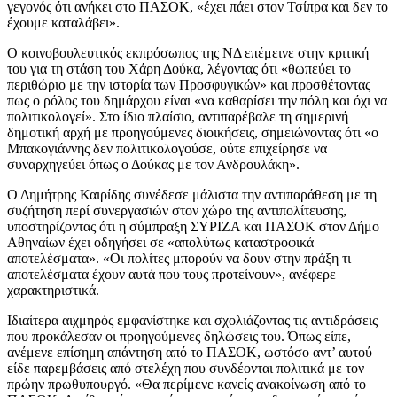
γεγονός ότι ανήκει στο ΠΑΣΟΚ, «έχει πάει στον Τσίπρα και δεν το
έχουμε καταλάβει».
Ο κοινοβουλευτικός εκπρόσωπος της ΝΔ επέμεινε στην κριτική
του για τη στάση του Χάρη Δούκα, λέγοντας ότι «θωπεύει το
περιθώριο με την ιστορία των Προσφυγικών» και προσθέτοντας
πως ο ρόλος του δημάρχου είναι «να καθαρίσει την πόλη και όχι να
πολιτικολογεί». Στο ίδιο πλαίσιο, αντιπαρέβαλε τη σημερινή
δημοτική αρχή με προηγούμενες διοικήσεις, σημειώνοντας ότι «ο
Μπακογιάννης δεν πολιτικολογούσε, ούτε επιχείρησε να
συναρχηγεύει όπως ο Δούκας με τον Ανδρουλάκη».
Ο Δημήτρης Καιρίδης συνέδεσε μάλιστα την αντιπαράθεση με τη
συζήτηση περί συνεργασιών στον χώρο της αντιπολίτευσης,
υποστηρίζοντας ότι η σύμπραξη ΣΥΡΙΖΑ και ΠΑΣΟΚ στον Δήμο
Αθηναίων έχει οδηγήσει σε «απολύτως καταστροφικά
αποτελέσματα». «Οι πολίτες μπορούν να δουν στην πράξη τι
αποτελέσματα έχουν αυτά που τους προτείνουν», ανέφερε
χαρακτηριστικά.
Ιδιαίτερα αιχμηρός εμφανίστηκε και σχολιάζοντας τις αντιδράσεις
που προκάλεσαν οι προηγούμενες δηλώσεις του. Όπως είπε,
ανέμενε επίσημη απάντηση από το ΠΑΣΟΚ, ωστόσο αντ’ αυτού
είδε παρεμβάσεις από στελέχη που συνδέονται πολιτικά με τον
πρώην πρωθυπουργό. «Θα περίμενε κανείς ανακοίνωση από το