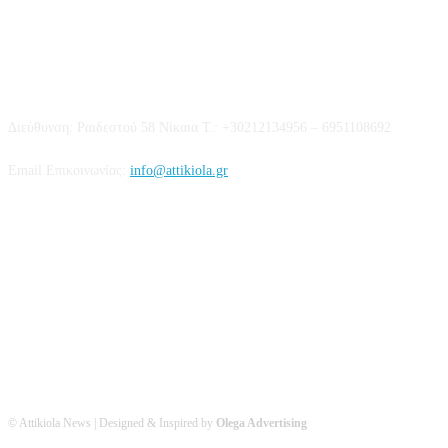
Επικοινωνία
Διεύθυνση: Ραιδεστού 58 Νίκαια Τ.: +30212134956 – 6951108692
Email Επικοινωνίας:
info@attikiola.gr
Βρείτε μας στα Social Media
© Attikiola News | Designed & Inspired by
Olega Advertising