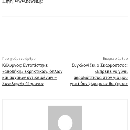
Πηγή: www.newsit.gr
Προηγούμενο άρθρο
Επόμενο άρθρο
Κάλυμνος: Εντοπίστηκε
Συγκλονίζει ο Σκαρμούτσος:
«αποθήκη» εκρηκτικών, όπλων
«Έπρεπε να γίνει
και αρχαίων αντικειμένων –
αεροβάπτισμα στον γιο μου
Συνελήφθη 41χρονος
γιατί δεν ξέραμε αν θα ζήσει»