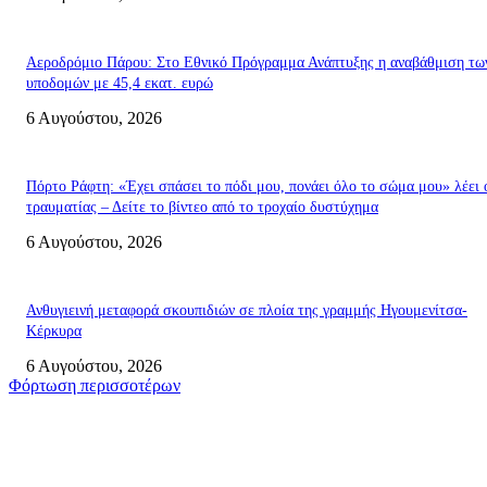
Αεροδρόμιο Πάρου: Στο Εθνικό Πρόγραμμα Ανάπτυξης η αναβάθμιση τω
υποδομών με 45,4 εκατ. ευρώ
6 Αυγούστου, 2026
Πόρτο Ράφτη: «Έχει σπάσει το πόδι μου, πονάει όλο το σώμα μου» λέει 
τραυματίας – Δείτε το βίντεο από το τροχαίο δυστύχημα
6 Αυγούστου, 2026
Ανθυγιεινή μεταφορά σκουπιδιών σε πλοία της γραμμής Ηγουμενίτσα-
Κέρκυρα
6 Αυγούστου, 2026
Φόρτωση περισσοτέρων