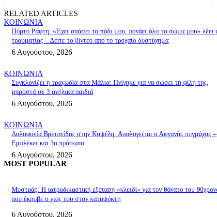
RELATED ARTICLES
ΚΟΙΝΩΝΙΑ
Πόρτο Ράφτη: «Έχει σπάσει το πόδι μου, πονάει όλο το σώμα μου» λέει 
τραυματίας – Δείτε το βίντεο από το τροχαίο δυστύχημα
6 Αυγούστου, 2026
ΚΟΙΝΩΝΙΑ
Συγκλονίζει η τραγωδία στα Μάλια: Πνίγηκε για να σώσει τη φίλη της,
μπροστά σε 3 ανήλικα παιδιά
6 Αυγούστου, 2026
ΚΟΙΝΩΝΙΑ
Δολοφονία Βρετανίδας στην Κυψέλη: Απολογείται ο Αφγανός πυγμάχος –
Εμπλέκει και 3ο πρόσωπο
6 Αυγούστου, 2026
MOST POPULAR
Μυστράς: Η ιατροδικαστική εξέταση «κλειδί» για τον θάνατο του 90χρον
που έκρυβε ο γιος του στον καταψύκτη
6 Αυγούστου, 2026