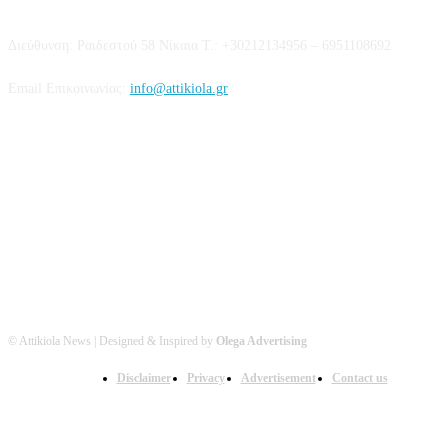
Διεύθυνση: Ραιδεστού 58 Νίκαια Τ.: +30212134956 – 6951108692
Email Επικοινωνίας:
info@attikiola.gr
Βρείτε μας στα Social Media
© Attikiola News | Designed & Inspired by
Olega Advertising
Disclaimer
Privacy
Advertisement
Contact us