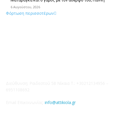
Ματαράγκα και ο γάμος με τον αδερφό του, Γιάννη
6 Αυγούστου, 2026
Φόρτωση περισσοτέρων
Επικοινωνία
Διεύθυνση: Ραιδεστού 58 Νίκαια Τ.: +30212134956 –
6951108692
Email Επικοινωνίας:
info@attikiola.gr
Βρείτε μας στα Social Media