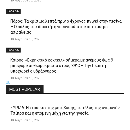
10 Αυγούστου, 2026
ΕΛΛΑΔΑ
Πάρος: Τα κρίσιμα λεπτά πριν ο 4χρονος πνιγεί στην πισίνα
– Ο ρόλος του ιδιοκτήτη ναυαγοσώστη και τα μέτρα
ασφαλείας
10 Αυγούστου, 2026
ΕΛΛΑΔΑ
Καιρός: «Εκρηκτικό κοκτέιλ» σήμερα με ανέμους έως 9
μποφόρ και θερμοκρασία στους 39°C – Την Πέμπτη
υποχωρεί ο υδράργυρος
10 Αυγούστου, 2026
MOST POPULAR
ΣΥΡΙΖΑ: Η «τρόικα» της μετάβασης, το τέλος της αναμονής
Τσίπρα και η επόμενη μάχη για την ηγεσία
10 Αυγούστου, 2026