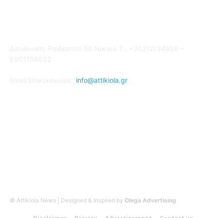
Επικοινωνία
Διεύθυνση: Ραιδεστού 58 Νίκαια Τ.: +30212134956 –
6951108692
Email Επικοινωνίας:
info@attikiola.gr
Βρείτε μας στα Social Media
© Attikiola News | Designed & Inspired by
Olega Advertising