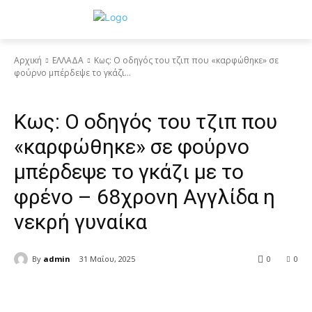
Αρχική
ΕΛΛΑΔΑ
Κως: Ο οδηγός του τζιπ που «καρφώθηκε» σε
φούρνο μπέρδεψε το γκάζι...
ΕΛΛΑΔΑ
Κως: Ο οδηγός του τζιπ που
«καρφώθηκε» σε φούρνο
μπέρδεψε το γκάζι με το
φρένο – 68χρονη Αγγλίδα η
νεκρή γυναίκα
By
admin
31 Μαΐου, 2025
0
0