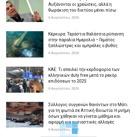
Αυξάνονται οι χρεώσεις, αλλά η
θωράκιση του δικτύου μένει πίσω
6 Αυγούστου, 2026
Κέρκυρα: Τεράστια θαλάσσια ρύπανση
στην παραλία Ημερολιά – Γεμάτος
ξαπλώστρες και ομπρέλες ο βυθός
6 Αυγούστου, 2026
ΚΑΕ: Τι απειλεί την κερδοφορία των
ελληνικών duty free μετά το ρεκόρ
επιδόσεων το 2025
6 Αυγούστου, 2026
Σύλλογος συγγενών θανόντων στο Μάτι
για τη φωτιά σε Αττική-Βοιωτία: Η μνήμη
όσων χάθηκαν να γίνεται μάθημα και
αφορμή για ουσιαστικές αλλαγές
6 Αυγούστου, 2026