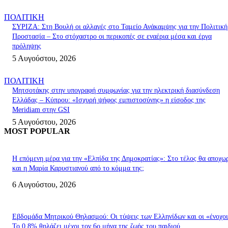
ΠΟΛΙΤΙΚΗ
ΣΥΡΙΖΑ: Στη Βουλή οι αλλαγές στο Ταμείο Ανάκαμψης για την Πολιτική
Προστασία – Στο στόχαστρο οι περικοπές σε εναέρια μέσα και έργα
πρόληψης
5 Αυγούστου, 2026
ΠΟΛΙΤΙΚΗ
Μητσοτάκης στην υπογραφή συμφωνίας για την ηλεκτρική διασύνδεση
Ελλάδας – Κύπρου: «Ισχυρή ψήφος εμπιστοσύνης» η είσοδος της
Meridiam στην GSI
5 Αυγούστου, 2026
MOST POPULAR
Η επόμενη μέρα για την «Ελπίδα της Δημοκρατίας»: Στο τέλος θα αποχω
και η Μαρία Καρυστιανού από το κόμμα της;
6 Αυγούστου, 2026
Εβδομάδα Μητρικού Θηλασμού: Οι τύψεις των Ελληνίδων και οι «ένοχοι
Το 0,8% θηλάζει μέχρι τον 6ο μήνα της ζωής του παιδιού