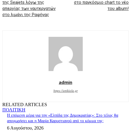
της Seajets λόγω της
στο παγκόσμιο chart το νέο
απεργίας των ναυτεργατών
του album!
στο λιμάνι της Ραφήνας
admin
https://attikiola.gr
RELATED ARTICLES
ΠΟΛΙΤΙΚΗ
Η επόμενη μέρα για την «Ελπίδα της Δημοκρατίας»: Στο τέλος θα
αποχωρήσει και η Μαρία Καρυστιανού από το κόμμα της;
6 Αυγούστου, 2026