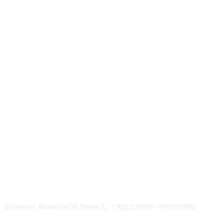
Επικοινωνία
Διεύθυνση: Ραιδεστού 58 Νίκαια Τ.: +30212134956 – 6951108692