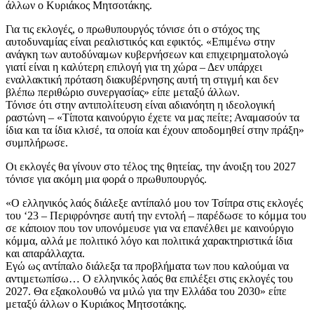
άλλων ο Κυριάκος Μητσοτάκης.
Για τις εκλογές, ο πρωθυπουργός τόνισε ότι ο στόχος της
αυτοδυναμίας είναι ρεαλιστικός και εφικτός. «Επιμένω στην
ανάγκη των αυτοδύναμων κυβερνήσεων και επιχειρηματολογώ
γιατί είναι η καλύτερη επιλογή για τη χώρα – Δεν υπάρχει
εναλλακτική πρόταση διακυβέρνησης αυτή τη στιγμή και δεν
βλέπω περιθώριο συνεργασίας» είπε μεταξύ άλλων.
Τόνισε ότι στην αντιπολίτευση είναι αδιανόητη η ιδεολογική
ραστώνη – «Τίποτα καινούργιο έχετε να μας πείτε; Αναμασούν τα
ίδια και τα ίδια κλισέ, τα οποία και έχουν αποδομηθεί στην πράξη»
συμπλήρωσε.
Οι εκλογές θα γίνουν στο τέλος της θητείας, την άνοιξη του 2027
τόνισε για ακόμη μια φορά ο πρωθυπουργός.
«Ο ελληνικός λαός διάλεξε αντίπαλό μου τον Τσίπρα στις εκλογές
του ‘23 – Περιφρόνησε αυτή την εντολή – παρέδωσε το κόμμα του
σε κάποιον που τον υπονόμευσε για να επανέλθει με καινούργιο
κόμμα, αλλά με πολιτικό λόγο και πολιτικά χαρακτηριστικά ίδια
και απαράλλαχτα.
Εγώ ως αντίπαλο διάλεξα τα προβλήματα των που καλούμαι να
αντιμετωπίσω… Ο ελληνικός λαός θα επιλέξει στις εκλογές του
2027. Θα εξακολουθώ να μιλώ για την Ελλάδα του 2030» είπε
μεταξύ άλλων ο Κυριάκος Μητσοτάκης.