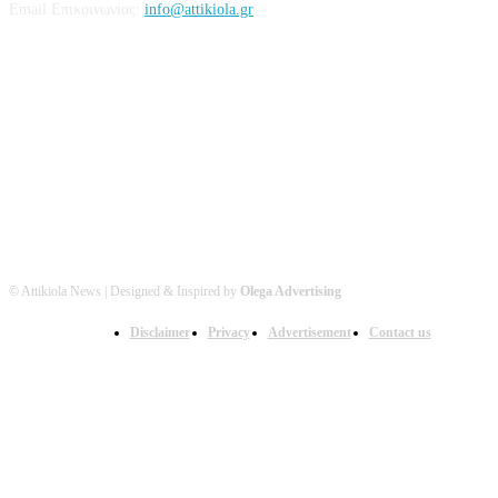
Email Επικοινωνίας:
info@attikiola.gr
Βρείτε μας στα Social Media
© Attikiola News | Designed & Inspired by
Olega Advertising
Disclaimer
Privacy
Advertisement
Contact us