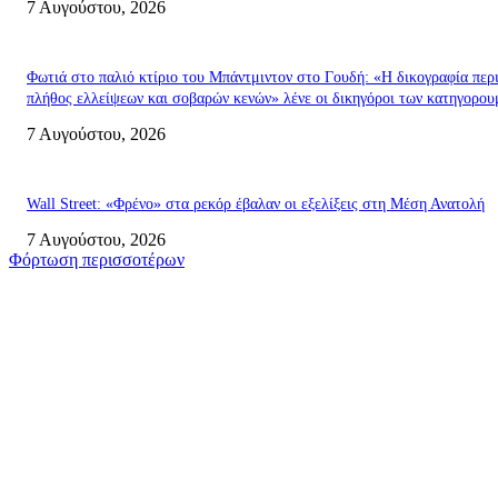
7 Αυγούστου, 2026
Φωτιά στο παλιό κτίριο του Μπάντμιντον στο Γουδή: «Η δικογραφία περι
πλήθος ελλείψεων και σοβαρών κενών» λένε οι δικηγόροι των κατηγορο
7 Αυγούστου, 2026
Wall Street: «Φρένο» στα ρεκόρ έβαλαν οι εξελίξεις στη Μέση Ανατολή
7 Αυγούστου, 2026
Φόρτωση περισσοτέρων