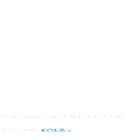
Επικοινωνία
Διεύθυνση: Ραιδεστού 58 Νίκαια Τ.: +30212134956 – 6951108692
Email Επικοινωνίας:
info@attikiola.gr