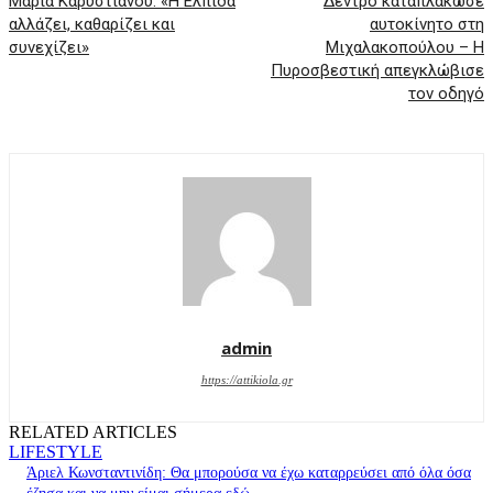
Μαρία Καρυστιανού: «Η Ελπίδα
Δέντρο καταπλάκωσε
αλλάζει, καθαρίζει και
αυτοκίνητο στη
συνεχίζει»
Μιχαλακοπούλου – Η
Πυροσβεστική απεγκλώβισε
τον οδηγό
admin
https://attikiola.gr
RELATED ARTICLES
LIFESTYLE
Άριελ Κωνσταντινίδη: Θα μπορούσα να έχω καταρρεύσει από όλα όσα