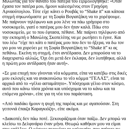
Μιλώντας για τον θάνατο του πατέρα του εξομολογήθηκε: «Όταν
έχασα τον πατέρα μου, ήμουν καλεσμένος στον Γρηγόρη
Αρναούτογλου. Τότε είχε κάνει ο Ρουβάς το “Shake it” και κάποια
στιγμή σηκωνόμαστε με τη Σοφία Βογιατζάκη να το χορέψουμε.
Με παίρνουν τηλέφωνο και μου λένε να πάω γρήγορα στο
νοσοκομείο, γιατί ο πατέρας μου δεν ήταν καλά. Πάω στο
νοσοκομείο, με το που έφτασα, πέθανε. Με παίρνει τηλέφωνο από
την εκπομπή ο Μανώλης Σκοπελίτης να με ρωτήσει τι έγινε. Και
του λέω “είχε πει κάτι ο πατέρας μου που δεν το ήξερα, να δω τον
γιο μου να χορεύει με τη Σοφία Βογιατζάκη το “Shake it” κι ας
πεθάνω. Εκείνη τη στιγμή, έτσι αντέδρασα. Δεν μπορούσα να το
διαχειριστώ αλλιώς. Όχι ότι μετά δεν έκλαψα, δεν λυπήθηκα, αλλά
η πρώτη μου αντίδραση ήταν αυτή».
«Σε μια εποχή που γίνονται νέα κόμματα, είπα να κατέβω στις δικές
μου εκλογές και να ανακοινώσω το νέο κόμμα “ΓΕΛΑΣ”, είναι τα
αρχικά από το «γέλιο ασταμάτητο». Υπόσχομαι γέλιο στον κόσμο,
αυτό που κάνω τόσα χρόνια και υπόσχομαι να το κάνω και τα
επόμενα χρόνια», είπε για τη νέα του παράσταση.
«Από παιδάκι ήμουν η ψυχή της παρέας και με αγαπούσαν. Στη
γειτονιά έπαιζα Καραγκιόζη», είπε ακόμα.
«Διακοπές δεν πάω ποτέ. Ξεκουράζομαι όταν παίζω. Δεν μπορώ να
κλείσω το Δελφινάριο έναν μήνα. Θεωρώ καθήκον μου να είμαι
στις επάλξεις. Ο κόσμος περιμένει το καλοκαίρι, που παίρνει τις