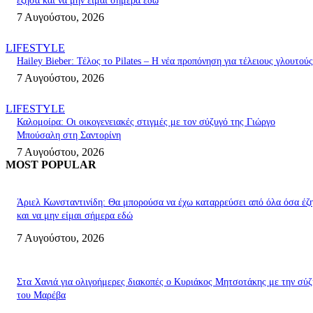
έζησα και να μην είμαι σήμερα εδώ
7 Αυγούστου, 2026
LIFESTYLE
Hailey Bieber: Τέλος το Pilates – Η νέα προπόνηση για τέλειους γλουτούς
7 Αυγούστου, 2026
LIFESTYLE
Καλομοίρα: Οι οικογενειακές στιγμές με τον σύζυγό της Γιώργο
Μπούσαλη στη Σαντορίνη
7 Αυγούστου, 2026
MOST POPULAR
Άριελ Κωνσταντινίδη: Θα μπορούσα να έχω καταρρεύσει από όλα όσα έζ
και να μην είμαι σήμερα εδώ
7 Αυγούστου, 2026
Στα Χανιά για ολιγοήμερες διακοπές ο Κυριάκος Μητσοτάκης με την σύ
του Μαρέβα