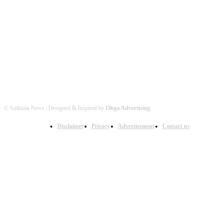
Βρείτε μας στα Social Media
© Attikiola News | Designed & Inspired by
Olega Advertising
Disclaimer
Privacy
Advertisement
Contact us