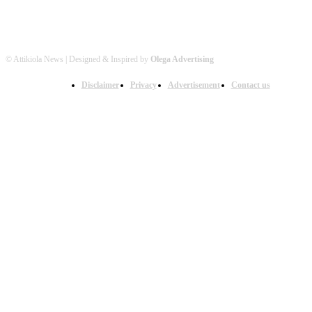
© Attikiola News | Designed & Inspired by
Olega Advertising
Disclaimer
Privacy
Advertisement
Contact us