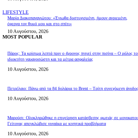
LIFESTYLE
Μαρία Διακοπαναγιώτου: «Ένιωθα δυστυχισμένη, ήμουν αγριεμένη,
έφερνα τον θυμό μου και στο σπίτι»
10 Αυγούστου, 2026
MOST POPULAR
Πάρος: Τα κρίσιμα λεπτά πριν ο 4χρονος πνιγεί στην πισίνα – Ο ρόλος το
ιδιοκτήτη ναυαγοσώστη και τα μέτρα ασφαλείας
10 Αυγούστου, 2026
Πετρέλαιο: Πάνω από τα 84 δολάρια το Brent – Τρίτη συνεχόμενη άνοδο
10 Αυγούστου, 2026
Μαρούσι: Ολοκληρώθηκε η επιχείρηση κατάσβεσης φωτιάς σε μονοκατοι
Γείτονας απεγκλώβισε γυναίκα με κινητικά προβλήματα
10 Αυγούστου, 2026