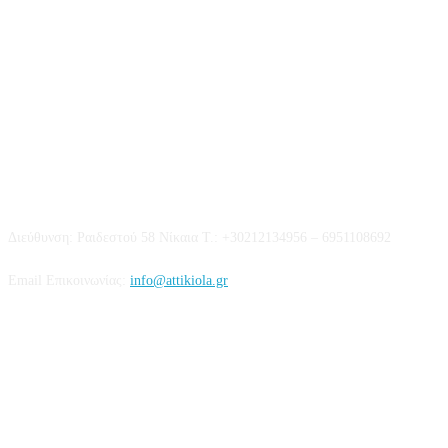
Επικοινωνία
Διεύθυνση: Ραιδεστού 58 Νίκαια Τ.: +30212134956 – 6951108692
Email Επικοινωνίας:
info@attikiola.gr
Βρείτε μας στα Social Media