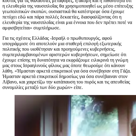
κόστος για τις θαλάσσιες μεταφορές, ή ακόμη και η πιθανότητα ότι
η ελευθερία της ναυσιπλοΐας θα χρησιμοποιηθεί ως μέσο επίτευξης
γεωπολιτικών σκοπών, ουσιαστικά θα κατέστρεφε όσα έχουμε
πετύχει εδώ και πάρα πολλές δεκαετίες, διασφαλίζοντας ότι η
ελευθερία της ναυσιπλοΐας είναι μια έννοια που δεν πρέπει ποτέ να
αμφισβητείται» συμπλήρωσε.
Για τις σχέσεις Ελλάδας -Ισραήλ ο πρωθυπουργός, αφού
υπογράμμισε ότι αποτελούν μια σταθερή επιλογή εξωτερικής
πολιτικής που υιοθέτησαν και προηγούμενες κυβερνήσεις,
συμπεριλαμβανομένων αριστερών κυβερνήσεων, σημείωσε ότι
έχουμε επίσης τη δυνατότητα να εκφράζουμε ειλικρινά τη γνώμη
μας στους Ισραηλινούς φίλους μας όποτε θεωρούμε ότι κάνουν
λάθη. «Ήμασταν αρκετά επικριτικοί για όσα συνέβησαν στη Γάζα.
Ήμασταν αρκετά επικριτικοί δημοσίως για όσα συνέβαιναν στον
Λίβανο, και χαιρετίζω την κατάπαυση του πυρός και τις απευθείας
συνομιλίες μεταξύ των δύο χωρών» είπε.