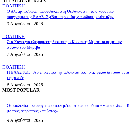
RELATED ARTICLES
ΠΟΛΙΤΙΚΗ
Ο Αλέξης Τσίπρας παρουσιάζει στη Θεσσαλονίκη το οικονομικό
πρόγραμμα της ΕΛΑΣ: Σχέδιο τετραετίας για «δίκαιη ανάπτυξη»
9 Αυγούστου, 2026
ΠΟΛΙΤΙΚΗ
Στα Χανιά για ολιγοήμερες διακοπές ο Κυριάκος Μητσοτάκης με την
σύζυγό του Μαρέβα
7 Αυγούστου, 2026
ΠΟΛΙΤΙΚΗ
Η ΕΛΑΣ βάζει στο επίκεντρο την ασφάλεια του ηλεκτρικού δικτύου μετά
τις φωτιές
6 Αυγούστου, 2026
MOST POPULAR
Θεσσαλονίκη: Σπουργίτια πετούν μέσα στο αεροδρόμιο «Μακεδονία» – Β
με τους φτερωτούς «επιβάτες»
9 Αυγούστου, 2026