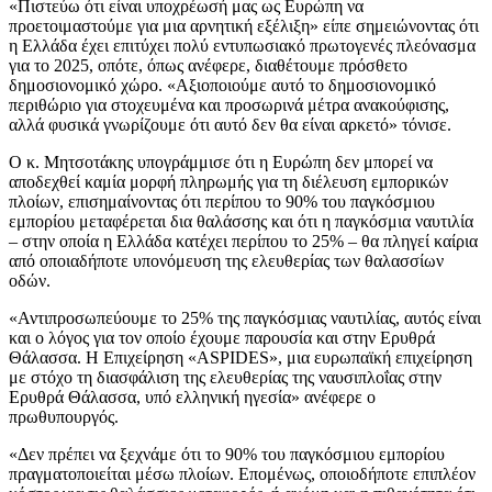
«Πιστεύω ότι είναι υποχρέωσή μας ως Ευρώπη να
προετοιμαστούμε για μια αρνητική εξέλιξη» είπε σημειώνοντας ότι
η Ελλάδα έχει επιτύχει πολύ εντυπωσιακό πρωτογενές πλεόνασμα
για το 2025, οπότε, όπως ανέφερε, διαθέτουμε πρόσθετο
δημοσιονομικό χώρο. «Αξιοποιούμε αυτό το δημοσιονομικό
περιθώριο για στοχευμένα και προσωρινά μέτρα ανακούφισης,
αλλά φυσικά γνωρίζουμε ότι αυτό δεν θα είναι αρκετό» τόνισε.
Ο κ. Μητσοτάκης υπογράμμισε ότι η Ευρώπη δεν μπορεί να
αποδεχθεί καμία μορφή πληρωμής για τη διέλευση εμπορικών
πλοίων, επισημαίνοντας ότι περίπου το 90% του παγκόσμιου
εμπορίου μεταφέρεται δια θαλάσσης και ότι η παγκόσμια ναυτιλία
– στην οποία η Ελλάδα κατέχει περίπου το 25% – θα πληγεί καίρια
από οποιαδήποτε υπονόμευση της ελευθερίας των θαλασσίων
οδών.
«Αντιπροσωπεύουμε το 25% της παγκόσμιας ναυτιλίας, αυτός είναι
και ο λόγος για τον οποίο έχουμε παρουσία και στην Ερυθρά
Θάλασσα. Η Επιχείρηση «ASPIDES», μια ευρωπαϊκή επιχείρηση
με στόχο τη διασφάλιση της ελευθερίας της ναυσιπλοΐας στην
Ερυθρά Θάλασσα, υπό ελληνική ηγεσία» ανέφερε ο
πρωθυπουργός.
«Δεν πρέπει να ξεχνάμε ότι το 90% του παγκόσμιου εμπορίου
πραγματοποιείται μέσω πλοίων. Επομένως, οποιοδήποτε επιπλέον