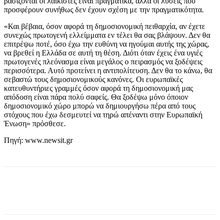
βασίζονται οι λαϊκιστές είναι πραγματικά, αλλά οι λύσεις που
προσφέρουν συνήθως δεν έχουν σχέση με την πραγματικότητα.
«Και βέβαια, όσον αφορά τη δημοσιονομική πειθαρχία, αν έχετε
συνεχώς πρωτογενή ελλείμματα εν τέλει θα σας βλάψουν. Δεν θα
επιτρέψω ποτέ, όσο έχω την ευθύνη να ηγούμαι αυτής της χώρας,
να βρεθεί η Ελλάδα σε αυτή τη θέση. Διότι όταν έχεις ένα υγιές
πρωτογενές πλεόνασμα είναι μεγάλος ο πειρασμός να ξοδέψεις
περισσότερα. Αυτό προτείνει η αντιπολίτευση. Δεν θα το κάνω, θα
σεβαστώ τους δημοσιονομικούς κανόνες. Οι ευρωπαϊκές
κατευθυντήριες γραμμές όσον αφορά τη δημοσιονομική μας
απόδοση είναι πάρα πολύ σαφείς. Θα ξοδέψω μόνο όποιον
δημοσιονομικό χώρο μπορώ να δημιουργήσω πέρα από τους
στόχους που έχω δεσμευτεί να τηρώ απέναντι στην Ευρωπαϊκή
Ένωση» πρόσθεσε.
Πηγή: www.newsit.gr