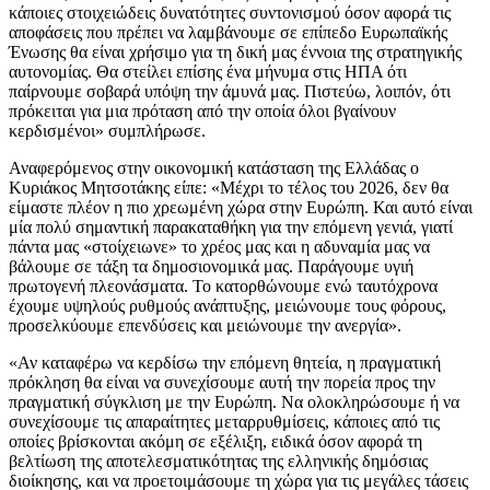
κάποιες στοιχειώδεις δυνατότητες συντονισμού όσον αφορά τις
αποφάσεις που πρέπει να λαμβάνουμε σε επίπεδο Ευρωπαϊκής
Ένωσης θα είναι χρήσιμο για τη δική μας έννοια της στρατηγικής
αυτονομίας. Θα στείλει επίσης ένα μήνυμα στις ΗΠΑ ότι
παίρνουμε σοβαρά υπόψη την άμυνά μας. Πιστεύω, λοιπόν, ότι
πρόκειται για μια πρόταση από την οποία όλοι βγαίνουν
κερδισμένοι» συμπλήρωσε.
Αναφερόμενος στην οικονομική κατάσταση της Ελλάδας ο
Κυριάκος Μητσοτάκης είπε: «Μέχρι το τέλος του 2026, δεν θα
είμαστε πλέον η πιο χρεωμένη χώρα στην Ευρώπη. Και αυτό είναι
μία πολύ σημαντική παρακαταθήκη για την επόμενη γενιά, γιατί
πάντα μας «στοίχειωνε» το χρέος μας και η αδυναμία μας να
βάλουμε σε τάξη τα δημοσιονομικά μας. Παράγουμε υγιή
πρωτογενή πλεονάσματα. Το κατορθώνουμε ενώ ταυτόχρονα
έχουμε υψηλούς ρυθμούς ανάπτυξης, μειώνουμε τους φόρους,
προσελκύουμε επενδύσεις και μειώνουμε την ανεργία».
«Αν καταφέρω να κερδίσω την επόμενη θητεία, η πραγματική
πρόκληση θα είναι να συνεχίσουμε αυτή την πορεία προς την
πραγματική σύγκλιση με την Ευρώπη. Να ολοκληρώσουμε ή να
συνεχίσουμε τις απαραίτητες μεταρρυθμίσεις, κάποιες από τις
οποίες βρίσκονται ακόμη σε εξέλιξη, ειδικά όσον αφορά τη
βελτίωση της αποτελεσματικότητας της ελληνικής δημόσιας
διοίκησης, και να προετοιμάσουμε τη χώρα για τις μεγάλες τάσεις