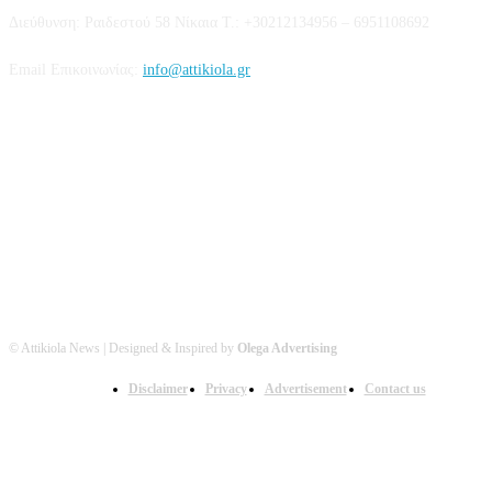
Διεύθυνση: Ραιδεστού 58 Νίκαια Τ.: +30212134956 – 6951108692
Email Επικοινωνίας:
info@attikiola.gr
Βρείτε μας στα Social Media
© Attikiola News | Designed & Inspired by
Olega Advertising
Disclaimer
Privacy
Advertisement
Contact us