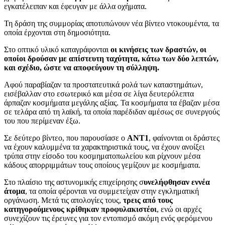
εγκατέλειπαν και έφευγαν με άλλα οχήματα.
Τη δράση της συμμορίας αποτυπώνουν νέα βίντεο ντοκουμέντα, τα
οποία έρχονται στη δημοσιότητα.
Στο οπτικό υλικό καταγράφονται
οι κινήσεις των δραστών, οι
οποίοι δρούσαν με απίστευτη ταχύτητα, κάτω των δύο λεπτών,
και σχέδιο, ώστε να αποφεύγουν τη σύλληψη.
Αφού παραβίαζαν τα προστατευτικά ρολά των καταστημάτων,
εισέβαλλαν στο εσωτερικό και μέσα σε λίγα δευτερόλεπτα
άρπαζαν κοσμήματα μεγάλης αξίας. Τα κοσμήματα τα έβαζαν μέσα
σε τελάρα από τη λαϊκή, τα οποία παρέδιδαν αμέσως σε συνεργούς
του που περίμεναν έξω.
Σε δεύτερο βίντεο, που παρουσίασε ο
ANT1
, φαίνονται οι δράστες
να έχουν καλυμμένα τα χαρακτηριστικά τους, να έχουν ανοίξει
τρύπα στην είσοδο του κοσμηματοπωλείου και ρίχνουν μέσα
κάδους απορριμμάτων τους οποίους γεμίζουν με κοσμήματα.
Στο πλαίσιο της αστυνομικής επιχείρησης σ
υνελήφθησαν εννέα
άτομα
, τα οποία φέρονται να συμμετείχαν στην εγκληματική
οργάνωση. Μετά τις απολογίες τους,
τρεις από τους
κατηγορούμενους κρίθηκαν προφυλακιστέοι
, ενώ οι αρχές
συνεχίζουν τις έρευνες για τον εντοπισμό ακόμη ενός φερόμενου