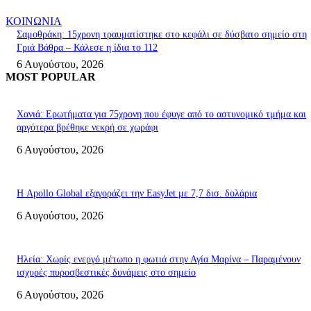
ΚΟΙΝΩΝΙΑ
Σαμοθράκη: 15χρονη τραυματίστηκε στο κεφάλι σε δύσβατο σημείο στη
Γριά Βάθρα – Κάλεσε η ίδια το 112
6 Αυγούστου, 2026
MOST POPULAR
Χανιά: Ερωτήματα για 75χρονη που έφυγε από το αστυνομικό τμήμα και
αργότερα βρέθηκε νεκρή σε χωράφι
6 Αυγούστου, 2026
Η Apollo Global εξαγοράζει την EasyJet με 7,7 δισ. δολάρια
6 Αυγούστου, 2026
Ηλεία: Χωρίς ενεργό μέτωπο η φωτιά στην Αγία Μαρίνα – Παραμένουν
ισχυρές πυροσβεστικές δυνάμεις στο σημείο
6 Αυγούστου, 2026