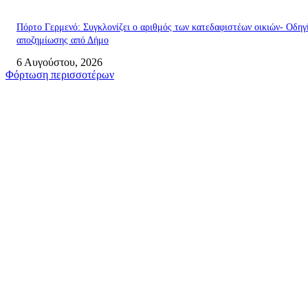
Πόρτο Γερμενό: Συγκλονίζει ο αριθμός των κατεδαφιστέων οικιών- Οδηγ
αποζημίωσης από Δήμο
6 Αυγούστου, 2026
Φόρτωση περισσοτέρων