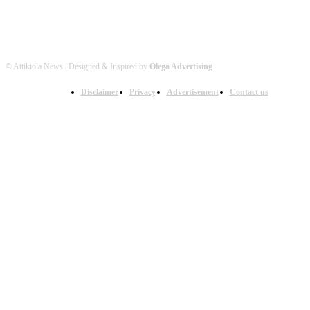
© Attikiola News | Designed & Inspired by
Olega Advertising
Disclaimer
Privacy
Advertisement
Contact us