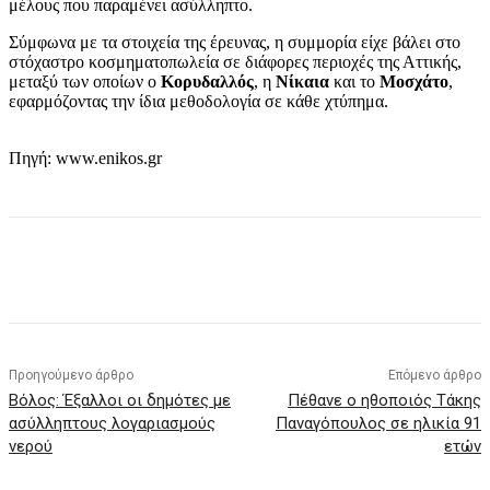
μέλους που παραμένει ασύλληπτο.
Σύμφωνα με τα στοιχεία της έρευνας, η συμμορία είχε βάλει στο
στόχαστρο κοσμηματοπωλεία σε διάφορες περιοχές της Αττικής,
μεταξύ των οποίων ο
Κορυδαλλός
, η
Νίκαια
και το
Μοσχάτο
,
εφαρμόζοντας την ίδια μεθοδολογία σε κάθε χτύπημα.
Πηγή: www.enikos.gr
Προηγούμενο άρθρο
Επόμενο άρθρο
Βόλος: Έξαλλοι οι δημότες με
Πέθανε ο ηθοποιός Τάκης
ασύλληπτους λογαριασμούς
Παναγόπουλος σε ηλικία 91
νερού
ετών