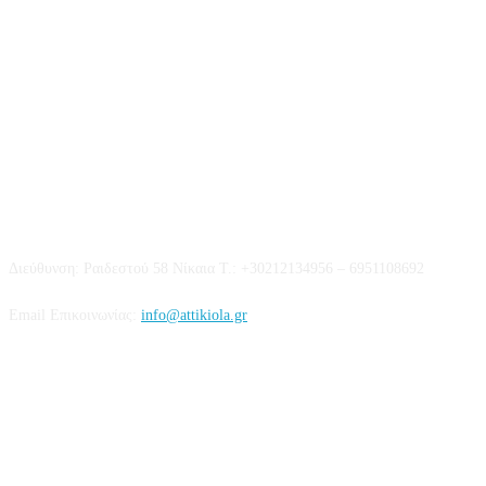
Επικοινωνία
Διεύθυνση: Ραιδεστού 58 Νίκαια Τ.: +30212134956 – 6951108692
Email Επικοινωνίας:
info@attikiola.gr
Βρείτε μας στα Social Media