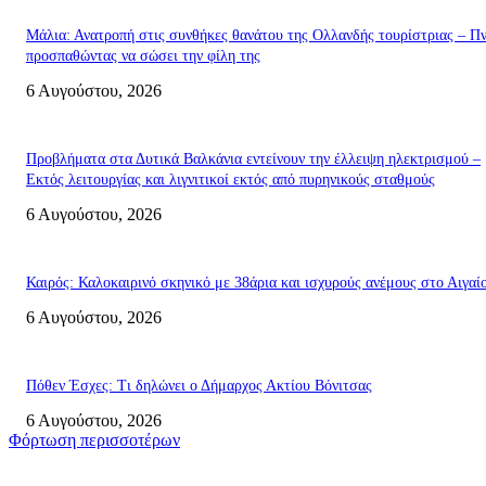
Μάλια: Ανατροπή στις συνθήκες θανάτου της Ολλανδής τουρίστριας – Πν
προσπαθώντας να σώσει την φίλη της
6 Αυγούστου, 2026
Προβλήματα στα Δυτικά Βαλκάνια εντείνουν την έλλειψη ηλεκτρισμού –
Εκτός λειτουργίας και λιγνιτικοί εκτός από πυρηνικούς σταθμούς
6 Αυγούστου, 2026
Καιρός: Καλοκαιρινό σκηνικό με 38άρια και ισχυρούς ανέμους στο Αιγαί
6 Αυγούστου, 2026
Πόθεν Έσχες: Τι δηλώνει ο Δήμαρχος Ακτίου Βόνιτσας
6 Αυγούστου, 2026
Φόρτωση περισσοτέρων