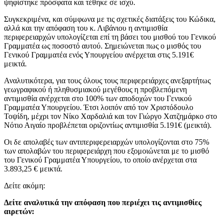
ψηφίστηκε πρόσφατα και τέθηκε σε ισχύ.
Συγκεκριμένα, και σύμφωνα με τις σχετικές διατάξεις του Κώδικα,
αλλά και την απόφαση του κ. Λιβάνιου η αντιμισθία
περιφερειαρχών υπολογίζεται επί τη βάσει του μισθού του Γενικού
Γραμματέα ως ποσοστό αυτού. Σημειώνεται πως ο μισθός του
Γενικού Γραμματέα ενός Υπουργείου ανέρχεται στις 5.191€
μεικτά.
Αναλυτικότερα, για τους όλους τους περιφερειάρχες ανεξαρτήτως
γεωγραφικού ή πληθυσμιακού μεγέθους η προβλεπόμενη
αντιμισθία ανέρχεται στο 100% των αποδοχών του Γενικού
Γραμματέα Υπουργείου. Έτσι λοιπόν από τον Χριστόδουλο
Τοψίδη, μέχρι τον Νίκο Χαρδαλιά και τον Γιώργο Χατζημάρκο στο
Νότιο Αιγαίο προβλέπεται οριζοντίως αντιμισθία 5.191€ (μεικτά).
Οι δε απολαβές των αντιπεριφερειαρχών υπολογίζονται στο 75%
των απολαβών του περιφερειάρχη που εξομοιώνεται με το μισθό
του Γενικού Γραμματέα Υπουργείου, το οποίο ανέρχεται στα
3.893,25 € μεικτά.
Δείτε ακόμη:
Δείτε αναλυτικά την απόφαση που περιέχει τις αντιμισθίες
αιρετών: