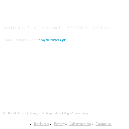
Επικοινωνία
Διεύθυνση: Ραιδεστού 58 Νίκαια Τ.: +30212134956 – 6951108692
Email Επικοινωνίας:
info@attikiola.gr
Βρείτε μας στα Social Media
© Attikiola News | Designed & Inspired by
Olega Advertising
Disclaimer
Privacy
Advertisement
Contact us