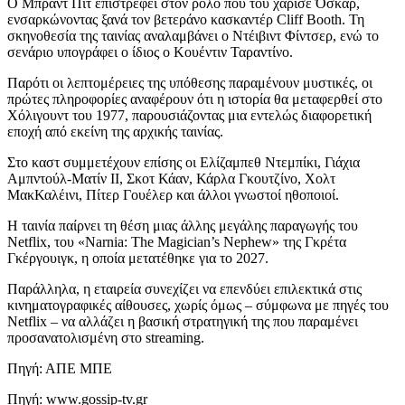
Ο Μπραντ Πιτ επιστρέφει στον ρόλο που του χάρισε Όσκαρ,
ενσαρκώνοντας ξανά τον βετεράνο κασκαντέρ Cliff Booth. Τη
σκηνοθεσία της ταινίας αναλαμβάνει ο Ντέιβιντ Φίντσερ, ενώ το
σενάριο υπογράφει ο ίδιος ο Κουέντιν Ταραντίνο.
Παρότι οι λεπτομέρειες της υπόθεσης παραμένουν μυστικές, οι
πρώτες πληροφορίες αναφέρουν ότι η ιστορία θα μεταφερθεί στο
Χόλιγουντ του 1977, παρουσιάζοντας μια εντελώς διαφορετική
εποχή από εκείνη της αρχικής ταινίας.
Στο καστ συμμετέχουν επίσης οι Ελίζαμπεθ Ντεμπίκι, Γιάχια
Αμπντούλ-Ματίν ΙΙ, Σκοτ Κάαν, Κάρλα Γκουτζίνο, Χολτ
ΜακΚαλέινι, Πίτερ Γουέλερ και άλλοι γνωστοί ηθοποιοί.
Η ταινία παίρνει τη θέση μιας άλλης μεγάλης παραγωγής του
Netflix, του «Narnia: The Magician’s Nephew» της Γκρέτα
Γκέργουιγκ, η οποία μετατέθηκε για το 2027.
Παράλληλα, η εταιρεία συνεχίζει να επενδύει επιλεκτικά στις
κινηματογραφικές αίθουσες, χωρίς όμως – σύμφωνα με πηγές του
Netflix – να αλλάζει η βασική στρατηγική της που παραμένει
προσανατολισμένη στο streaming.
Πηγή: ΑΠΕ ΜΠΕ
Πηγή: www.gossip-tv.gr