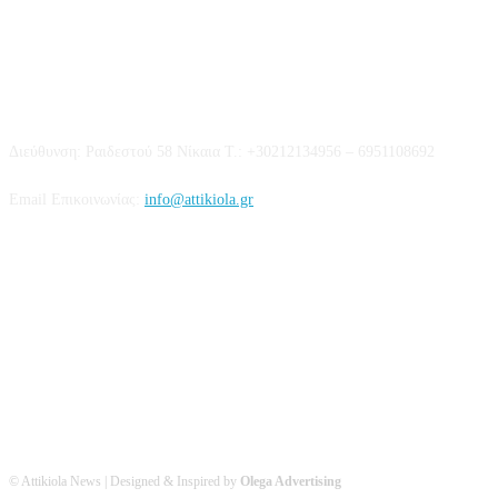
Επικοινωνία
Διεύθυνση: Ραιδεστού 58 Νίκαια Τ.: +30212134956 – 6951108692
Email Επικοινωνίας:
info@attikiola.gr
Βρείτε μας στα Social Media
© Attikiola News | Designed & Inspired by
Olega Advertising