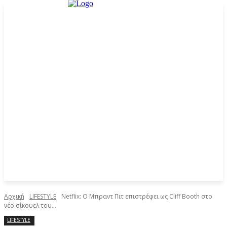
Αρχική
LIFESTYLE
Netflix: Ο Μπραντ Πιτ επιστρέφει ως Cliff Booth στο
νέο σίκουελ του...
LIFESTYLE