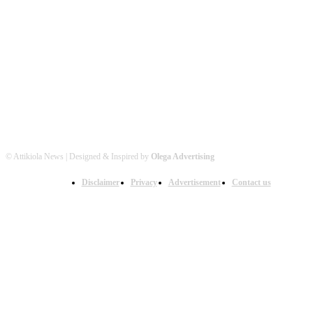
Βρείτε μας στα Social Media
© Attikiola News | Designed & Inspired by
Olega Advertising
Disclaimer
Privacy
Advertisement
Contact us