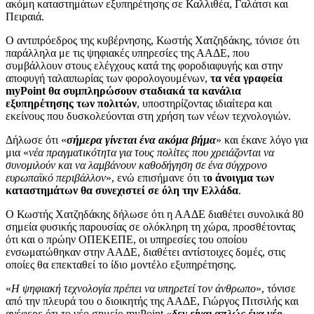
ακόμη καταστημάτων εξυπηρέτησης σε Καλλιθέα, Γαλάτσι και
Πειραιά.
Ο αντιπρόεδρος της κυβέρνησης, Κωστής Χατζηδάκης, τόνισε ότι
παράλληλα με τις ψηφιακές υπηρεσίες της ΑΑΔΕ, που
συμβάλλουν στους ελέγχους κατά της φοροδιαφυγής και στην
αποφυγή ταλαιπωρίας των φορολογουμένων,
τα νέα γραφεία
myPoint θα συμπληρώσουν σταδιακά τα κανάλια
εξυπηρέτησης των πολιτών
, υποστηρίζοντας ιδιαίτερα και
εκείνους που δυσκολεύονται στη χρήση των νέων τεχνολογιών.
Δήλωσε ότι «
σήμερα γίνεται ένα ακόμα βήμα
» και έκανε λόγο για
μια «
νέα πραγματικότητα για τους πολίτες που χρειάζονται να
συνομιλούν και να λαμβάνουν καθοδήγηση σε ένα σύγχρονο
ευρωπαϊκό περιβάλλον
», ενώ επισήμανε ότι τ
ο άνοιγμα των
καταστημάτων θα συνεχιστεί σε όλη την Ελλάδα
.
Ο Κωστής Χατζηδάκης δήλωσε ότι η ΑΑΔΕ διαθέτει συνολικά 80
σημεία φυσικής παρουσίας σε ολόκληρη τη χώρα, προσθέτοντας
ότι και ο πρώην ΟΠΕΚΕΠΕ, οι υπηρεσίες του οποίου
ενσωματώθηκαν στην ΑΑΔΕ, διαθέτει αντίστοιχες δομές, στις
οποίες θα επεκταθεί το ίδιο μοντέλο εξυπηρέτησης.
«
Η ψηφιακή τεχνολογία πρέπει να υπηρετεί τον άνθρωπο
», τόνισε
από την πλευρά του ο διοικητής της ΑΑΔΕ, Γιώργος Πιτσιλής και
ανέφερε ότι το νέο σημείο myPoint «
δεν είναι απλώς ένα νέο