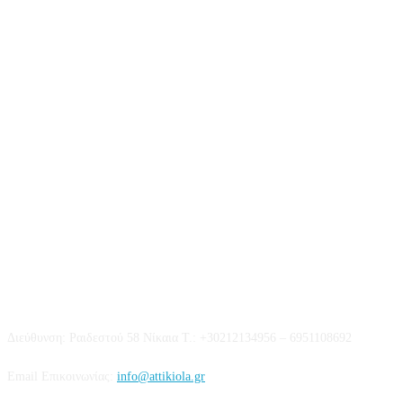
Επικοινωνία
Διεύθυνση: Ραιδεστού 58 Νίκαια Τ.: +30212134956 – 6951108692
Email Επικοινωνίας:
info@attikiola.gr