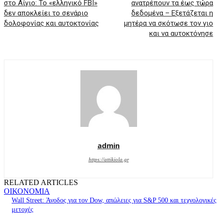
στο Αίγιο: Το «ελληνικό FBI»
ανατρέπουν τα έως τώρα
δεν αποκλείει το σενάριο
δεδομένα – Εξετάζεται η
δολοφονίας και αυτοκτονίας
μητέρα να σκότωσε τον γιο
και να αυτοκτόνησε
admin
https://attikiola.gr
RELATED ARTICLES
ΟΙΚΟΝΟΜΙΑ
Wall Street: Άνοδος για τον Dow, απώλειες για S&P 500 και τεχνολογικές
μετοχές