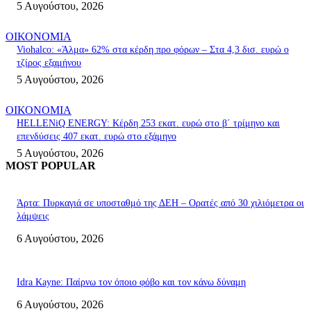
5 Αυγούστου, 2026
ΟΙΚΟΝΟΜΙΑ
Viohalco: «Άλμα» 62% στα κέρδη προ φόρων – Στα 4,3 δισ. ευρώ ο
τζίρος εξαμήνου
5 Αυγούστου, 2026
ΟΙΚΟΝΟΜΙΑ
HELLENiQ ENERGY: Κέρδη 253 εκατ. ευρώ στο β΄ τρίμηνο και
επενδύσεις 407 εκατ. ευρώ στο εξάμηνο
5 Αυγούστου, 2026
MOST POPULAR
Άρτα: Πυρκαγιά σε υποσταθμό της ΔΕΗ – Ορατές από 30 χιλιόμετρα οι
λάμψεις
6 Αυγούστου, 2026
Idra Kayne: Παίρνω τον όποιο φόβο και τον κάνω δύναμη
6 Αυγούστου, 2026