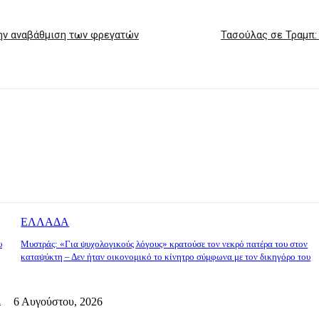
την αναβάθμιση των φρεγατών
Τασούλας σε Τραμπ: 
ΕΛΛΑΔΑ
υ
Μυστράς: «Για ψυχολογικούς λόγους» κρατούσε τον νεκρό πατέρα του στον
καταψύκτη – Δεν ήταν οικονομικό το κίνητρο σύμφωνα με τον δικηγόρο του
ί
6 Αυγούστου, 2026