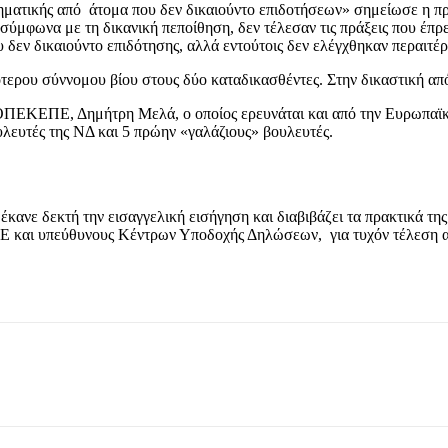
ματικής από άτομα που δεν δικαιούντο επιδοτήσεων» σημείωσε η πρ
σύμφωνα με τη δικανική πεποίθηση, δεν τέλεσαν τις πράξεις που έπρε
δεν δικαιούντο επιδότησης, αλλά εντούτοις δεν ελέγχθηκαν περαιτέ
ότερου σύννομου βίου στους δύο καταδικασθέντες. Στην δικαστική α
 ΟΠΕΚΕΠΕ, Δημήτρη Μελά, ο οποίος ερευνάται και από την Ευρωπαϊκή
ουλευτές της ΝΔ και 5 πρώην «γαλάζιους» βουλευτές.
έκανε δεκτή την εισαγγελική εισήγηση και διαβιβάζει τα πρακτικά τ
Ε και υπεύθυνους Κέντρων Υποδοχής Δηλώσεων, για τυχόν τέλεση 