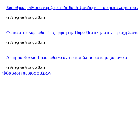
Σαμοθράκη: «Μαμά νόμιζες ότι δε θα σε ξαναδώ;» – Τα πρώτα λόγια του 
6 Αυγούστου, 2026
Φωτιά στην Κάρπαθο: Επιχείρηση της Πυροσβεστικής στην περιοχή Σάντ
6 Αυγούστου, 2026
Δήμητρα Κολλά: Προσπαθώ να αντιμετωπίζω τα πάντα με χαμόγελο
6 Αυγούστου, 2026
Φόρτωση περισσοτέρων