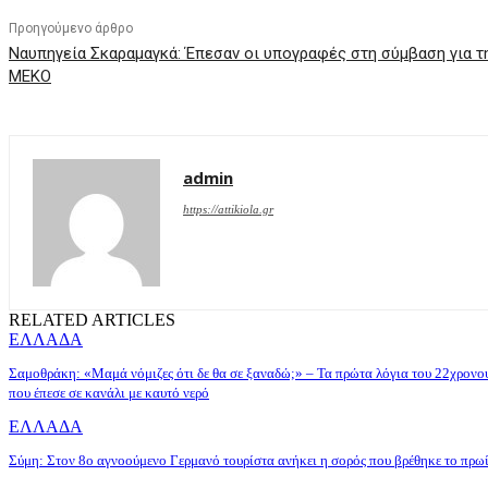
Προηγούμενο άρθρο
Ναυπηγεία Σκαραμαγκά: Έπεσαν οι υπογραφές στη σύμβαση για 
ΜΕΚΟ
admin
https://attikiola.gr
RELATED ARTICLES
ΕΛΛΑΔΑ
Σαμοθράκη: «Μαμά νόμιζες ότι δε θα σε ξαναδώ;» – Τα πρώτα λόγια του 22χρονο
που έπεσε σε κανάλι με καυτό νερό
ΕΛΛΑΔΑ
Σύμη: Στον 8ο αγνοούμενο Γερμανό τουρίστα ανήκει η σορός που βρέθηκε το πρω