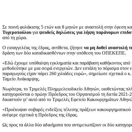
Σε ποινή φυλάκισης 5 ετών και 8 μηνών με αναστολή στην έφεση κ
Τυχεροπούλου
για
ψευδείς δηλώσεις για λήψη παράνομων επιδο
από τη χώρα.
Ο εισαγγελέας της έδρας, αντίθετα, ζήτησε
να μη δοθεί αναστολή τ
δράση των δύο καταδικασθέντων στην υπόθεση του ΟΠΕΚΕΠΕ.
«Εδώ έχουμε υπόθαλψη εγκληματία και παράβαση καθήκοντος από το
μεθοδεύτηκε με μια σειρά ενεργειών. Δεν εστάλη το πόρισμα στον ε
παραγωγούς είχαν πάρει 260 χιλιάδες ευρώ», σημείωσε σχετικά ο κ
Ταμείο Ανάκαμψης.
Νωρίτερα, το Τριμελές Πλημμελειοδικείο Αθηνών, υιοθετώντας πλήρ
κατηγορούνται ο πρώην Πρόεδρος του Οργανισμού τη διετία 2021-2
δικαστούν γι’ αυτό από το Τριμελές Εφετείο Κακουργημάτων Αθην
«Προέκυψαν σοβαρές ενδείξεις τέλεσης πράξεων κακουργηματικού χα
ανέφερε σχετικά η Πρόεδρος της έδρας.
Ως προς τα άλλα δύο αδικήματα που αντιμετωπίζουν οι δύο κατηγο