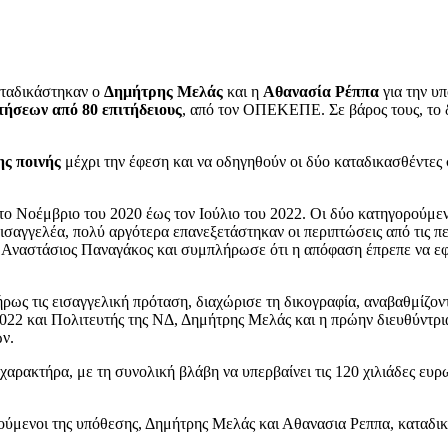
αταδικάστηκαν ο
Δημήτρης Μελάς
και η
Αθανασία Ρέππα
για την υ
τήσεων από 80 επιτήδειους
, από τον ΟΠΕΚΕΠΕ. Σε βάρος τους, το δ
ης ποινής
μέχρι την έφεση και να οδηγηθούν οι δύο καταδικασθέντες 
 Νοέμβριο του 2020 έως τον Ιούλιο του 2022. Οι δύο κατηγορούμεν
ισαγγελέα, πολύ αργότερα επανεξετάστηκαν οι περιπτώσεις από τις πε
. Αναστάσιος Παναγάκος και συμπλήρωσε ότι η απόφαση έπρεπε να εφ
ως τις εισαγγελική πρόταση, διαχώρισε τη δικογραφία, αναβαθμίζοντ
022 και Πολιτευτής της ΝΔ, Δημήτρης Μελάς και η πρώην διευθύντρ
ών.
ρακτήρα, με τη συνολική βλάβη να υπερβαίνει τις 120 χιλιάδες ευρ
ρούμενοι της υπόθεσης, Δημήτρης Μελάς και Αθανασια Ρεππα, καταδ