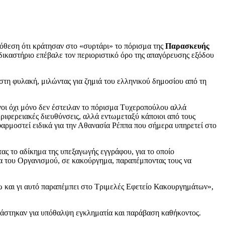
πόθεση ότι κράτησαν στο «συρτάρι» το πόρισμα της
Παρασκευής
ικαστήριο επέβαλε τον περιοριστικό όρο της απαγόρευσης εξόδου
στη φυλακή, μιλώντας για ζημιά του ελληνικού δημοσίου από τη
οι όχι μόνο δεν έστειλαν το πόρισμα Τυχεροπούλου αλλά
ριφερειακές διευθύνσεις, αλλά εντωμεταξύ κάποιοι από τους
αρμοστεί ειδικά για την Αθανασία Ρέππα που σήμερα υπηρετεί στο
ας το αδίκημα της υπεξαγωγής εγγράφου, για το οποίο
ια του Οργανισμού, σε κακούργημα, παραπέμποντας τους να
ω και γι αυτό παραπέμπει στο Τριμελές Εφετείο Κακουργημάτων»,
ικάστηκαν για υπόθαλψη εγκληματία και παράβαση καθήκοντος.