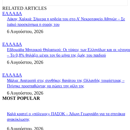
RELATED ARTICLES
ΕΛΛΑΔΑ
Λάκης Χαλκιά: Σήμερα η κηδεία του στο Α’ Νεκροταφείο Αθηνών – Σε
λαϊκό προσκύνημα η σορός του
6 Αυγούστου, 2026
ΕΛΛΑΔΑ
Εβδομάδα Μητρικού Θηλασμού: Οι τύψεις των Ελληνίδων και οι «ένοχο
– Το 0,8% θηλάζει μέχρι τον 6ο μήνα της ζωής του παιδιού
6 Αυγούστου, 2026
ΕΛΛΑΔΑ
Μάλια: Ανατροπή στις συνθήκες θανάτου της Ολλανδής τουρίστριας –
Πνίγηκε προσπαθώντας να σώσει την φίλη της
6 Αυγούστου, 2026
MOST POPULAR
Καλά κρατεί ο «πόλεμος» ΠΑΣΟΚ – Άδωνι Γεωργιάδη για τα σπιτάκια
ανακύκλωσης
6 Αυγούστου, 2026