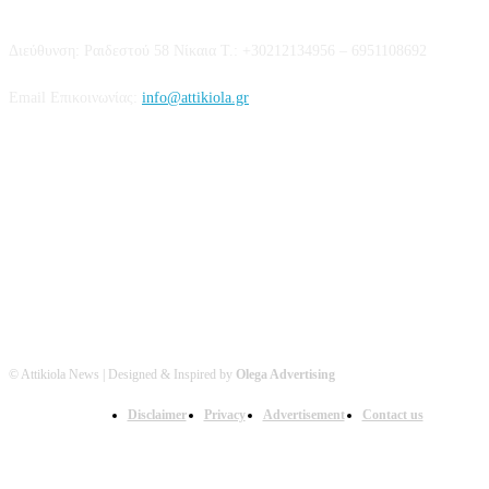
Διεύθυνση: Ραιδεστού 58 Νίκαια Τ.: +30212134956 – 6951108692
Email Επικοινωνίας:
info@attikiola.gr
Βρείτε μας στα Social Media
© Attikiola News | Designed & Inspired by
Olega Advertising
Disclaimer
Privacy
Advertisement
Contact us