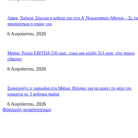
Λάκης Χαλκιά: Σήμερα η κηδεία του στο Α’ Νεκροταφείο Αθηνών – Σε λ
προσκύνημα η σορός του
6 Αυγούστου, 2026
Metlen: Ρεκόρ EBITDA 550 εκατ. ευρώ και κέρδη 313 εκατ. στο πρώτο
εξάμηνο
6 Αυγούστου, 2026
Συγκλονίζει η τραγωδία στα Μάλια: Πνίγηκε για να σώσει τη φίλη της,
μπροστά σε 3 ανήλικα παιδιά
6 Αυγούστου, 2026
Φόρτωση περισσοτέρων