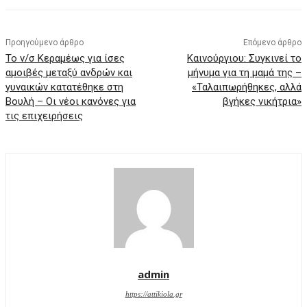
Προηγούμενο άρθρο
Επόμενο άρθρο
Το ν/σ Κεραμέως για ίσες
Καινούργιου: Συγκινεί το
αμοιβές μεταξύ ανδρών και
μήνυμα για τη μαμά της –
γυναικών κατατέθηκε στη
«Ταλαιπωρήθηκες, αλλά
Βουλή – Οι νέοι κανόνες για
βγήκες νικήτρια»
τις επιχειρήσεις
admin
https://attikiola.gr