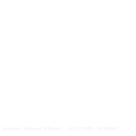
Επικοινωνία
Διεύθυνση: Ραιδεστού 58 Νίκαια Τ.: +30212134956 – 6951108692