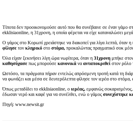
Τίποτα δεν προοικονομούσε αυτό που θα συνέβαινε σε έναν γάμο σ
ekklisiaonline, η 31χρονη, η οποία φέρεται να είχε καταναλώσει μ
Ο γάμος στο Κορωπί χρειάστηκε να διακοπεί για λίγα λεπτά, όταν η
φίλησε
τον
κληρικό
στο
στόμα,
προκαλώντας πραγματικό σοκ μέσα σ
Όλα είχαν ξεκινήσει λίγη ώρα νωρίτερα, όταν η
31χρονη
μπήκε στο
καθησύχασε
πως μπορούσε
κανονικά
να
ανταποκριθεί
στον ρόλο 
Ωστόσο, τα πράγματα πήραν εντελώς απρόσμενη τροπή κατά τη διάρ
να φωνάζει και μέσα σε δευτερόλεπτα φίλησε τον ιερέα στο στόμα,
Όπως μεταδίδει το ekklisiaonline, ο
ιερέας,
εμφανώς σοκαρισμένος
έδωσαν νερό και καφέ για να συνέλθει, ενώ ο γάμος
συνεχίστηκε κ
Πηγή: www.newsit.gr