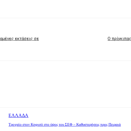
καμένες εκτάσεις σε
Ο πρίγκιπας
ΕΛΛΑΔΑ
Τροχαίο στον Κηφισό στο ύψος του ΣΕΦ – Καθυστερήσεις προς Πειραιά