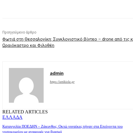
μερίδιο
Προηγούμενο άρθρο
Φωτιά στη Θεσσαλονίκη: Συγκλονιστικό βίντεο – drone από τις 
Ωραιόκαστρο και Φιλοθέη
admin
https://attikiola.gr
RELATED ARTICLES
ΕΛΛΑΔΑ
Καταγγελία ΠΟΕΔΗΝ – Ζάκυνθος: Οκτώ γυναίκες πήγαν στα Επείγοντα του
νοσοκομείου με αναφορές για βιασμό