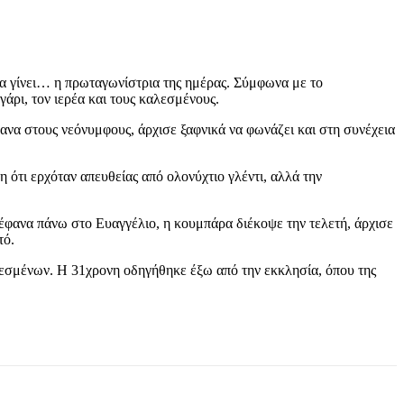
α γίνει… η πρωταγωνίστρια της ημέρας. Σύμφωνα με το
άρι, τον ιερέα και τους καλεσμένους.
φανα στους νεόνυμφους, άρχισε ξαφνικά να φωνάζει και στη συνέχεια
 ότι ερχόταν απευθείας από ολονύχτιο γλέντι, αλλά την
έφανα πάνω στο Ευαγγέλιο, η κουμπάρα διέκοψε την τελετή, άρχισε
τό.
λεσμένων. Η 31χρονη οδηγήθηκε έξω από την εκκλησία, όπου της