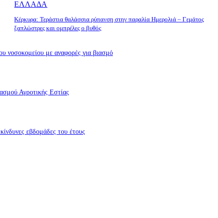
ΕΛΛΑΔΑ
Κέρκυρα: Τεράστια θαλάσσια ρύπανση στην παραλία Ημερολιά – Γεμάτος
ξαπλώστρες και ομπρέλες ο βυθός
υ νοσοκομείου με αναφορές για βιασμό
ασμού Αγροτικής Εστίας
πικίνδυνες εβδομάδες του έτους