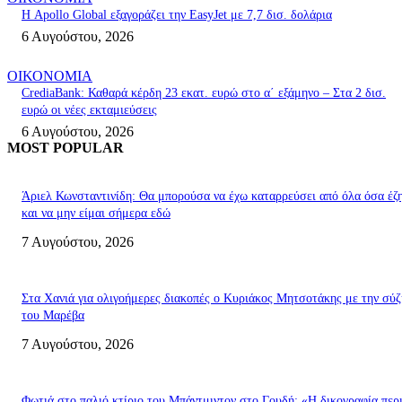
Η Apollo Global εξαγοράζει την EasyJet με 7,7 δισ. δολάρια
6 Αυγούστου, 2026
ΟΙΚΟΝΟΜΙΑ
CrediaBank: Καθαρά κέρδη 23 εκατ. ευρώ στο α΄ εξάμηνο – Στα 2 δισ.
ευρώ οι νέες εκταμιεύσεις
6 Αυγούστου, 2026
MOST POPULAR
Άριελ Κωνσταντινίδη: Θα μπορούσα να έχω καταρρεύσει από όλα όσα έζ
και να μην είμαι σήμερα εδώ
7 Αυγούστου, 2026
Στα Χανιά για ολιγοήμερες διακοπές ο Κυριάκος Μητσοτάκης με την σύ
του Μαρέβα
7 Αυγούστου, 2026
Φωτιά στο παλιό κτίριο του Μπάντμιντον στο Γουδή: «Η δικογραφία περι