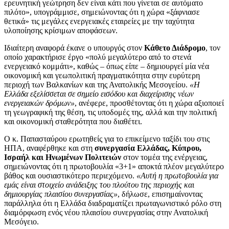
ερευνητική γεώτρηση δεν είναι κάτι που γίνεται σε αυτόματο
πιλότο», υπογράμμισε, σημειώνοντας ότι η χώρα «ξάφνιασε
θετικά» τις μεγάλες ενεργειακές εταιρείες με την ταχύτητα
υλοποίησης κρίσιμων αποφάσεων.
Ιδιαίτερη αναφορά έκανε ο υπουργός στον
Κάθετο Διάδρομο
, τον
οποίο χαρακτήρισε έργο «πολύ μεγαλύτερο από το στενά
ενεργειακό κομμάτι», καθώς – όπως είπε – δημιουργεί μία νέα
οικονομική και γεωπολιτική πραγματικότητα στην ευρύτερη
περιοχή των Βαλκανίων και της Ανατολικής Μεσογείου.
«Η
Ελλάδα εξελίσσεται σε σημείο εισόδου και διαχείρισης νέων
ενεργειακών δρόμων»
, ανέφερε, προσθέτοντας ότι η χώρα αξιοποιεί
τη γεωγραφική της θέση, τις υποδομές της, αλλά και την πολιτική
και οικονομική σταθερότητα που διαθέτει.
Ο κ. Παπασταύρου ερωτηθείς για το επικείμενο ταξίδι του στις
ΗΠΑ, αναφέρθηκε και στη
συνεργασία Ελλάδας, Κύπρου,
Ισραήλ και Ηνωμένων Πολιτειών
στον τομέα της ενέργειας,
σημειώνοντας ότι η πρωτοβουλία «3+1» αποκτά πλέον μεγαλύτερο
βάθος και ουσιαστικότερο περιεχόμενο.
«Αυτή η πρωτοβουλία για
εμάς είναι στοιχείο ανάδειξης του πλούτου της περιοχής και
δημιουργίας πλαισίου συνεργασίας»
, δήλωσε, επισημαίνοντας
παράλληλα ότι η Ελλάδα διαδραματίζει πρωταγωνιστικό ρόλο στη
διαμόρφωση ενός νέου πλαισίου συνεργασίας στην Ανατολική
Μεσόγειο.