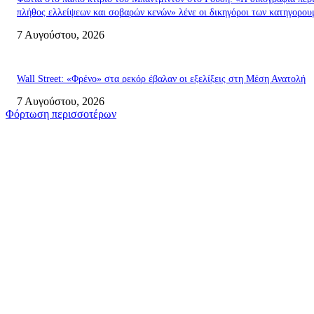
πλήθος ελλείψεων και σοβαρών κενών» λένε οι δικηγόροι των κατηγορο
7 Αυγούστου, 2026
Wall Street: «Φρένο» στα ρεκόρ έβαλαν οι εξελίξεις στη Μέση Ανατολή
7 Αυγούστου, 2026
Φόρτωση περισσοτέρων