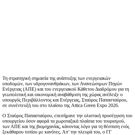
Τη στρατηγική σημασία της ανάπτυξης των ενεργειακών
υποδομών, των υδρογονανθράκων, των Ανανεώσιμων Πηγών
Ενέργειας (ΑΠΕ) και του ενεργειακού Κάθετου Διαδρόμου για τη
γεωπολιτική και οικονομική αναβάθμιση της χώρας ανέδειξε ο
υπουργός Περιβάλλοντος και Ενέργειας, Σταύρος Παπασταύρου,
σε συνέντευξή του στο πλαίσιο της Attica Green Expo 2026.
Ο Σταύρος Παπασταύρου, επεσήμανε την ολιστική προσέγγιση του
υπουργείου όσον αφορά τα χωροταξικά πλαίσια του τουρισμού,
των ΑΠΕ και της βιομηχανίας, κάνοντας λόγο για τη θέσπιση ενός
ξεκάθαρου τοπίου με κανόνες. Απ’ την πλευρά του, ο ΓΓ