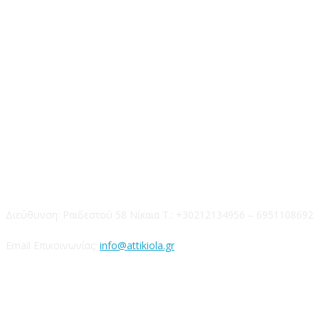
Επικοινωνία
Διεύθυνση: Ραιδεστού 58 Νίκαια Τ.: +30212134956 – 6951108692
Email Επικοινωνίας:
info@attikiola.gr
Βρείτε μας στα Social Media