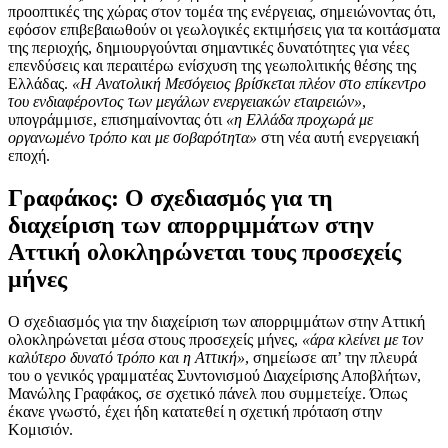
προοπτικές της χώρας στον τομέα της ενέργειας, σημειώνοντας ότι,
εφόσον επιβεβαιωθούν οι γεωλογικές εκτιμήσεις για τα κοιτάσματα
της περιοχής, δημιουργούνται σημαντικές δυνατότητες για νέες
επενδύσεις και περαιτέρω ενίσχυση της γεωπολιτικής θέσης της
Ελλάδας.
«Η Ανατολική Μεσόγειος βρίσκεται πλέον στο επίκεντρο
του ενδιαφέροντος των μεγάλων ενεργειακών εταιρειών»
,
υπογράμμισε, επισημαίνοντας ότι
«η Ελλάδα προχωρά με
οργανωμένο τρόπο και με σοβαρότητα»
στη νέα αυτή ενεργειακή
εποχή.
Γραφάκος: Ο σχεδιασμός για τη
διαχείριση των απορριμμάτων στην
Αττική ολοκληρώνεται τους προσεχείς
μήνες
Ο σχεδιασμός για την διαχείριση των απορριμμάτων στην Αττική
ολοκληρώνεται μέσα στους προσεχείς μήνες,
«άρα κλείνει με τον
καλύτερο δυνατό τρόπο και η Αττική»
, σημείωσε απ’ την πλευρά
του ο γενικός γραμματέας Συντονισμού Διαχείρισης Αποβλήτων,
Μανώλης Γραφάκος, σε σχετικό πάνελ που συμμετείχε. Όπως
έκανε γνωστό, έχει ήδη κατατεθεί η σχετική πρόταση στην
Κομισιόν.