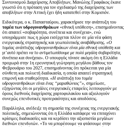
Συντονισμού Διαχείρισης Αποβλήτων, Μανώλης Γραφάκος έκανε
γνωστό ότι η πρόταση για τον σχεδιασμό της διαχείρισης των
αποβλήτων στην Αττική έχει ήδη κατατεθεί στην Κομισιόν.
Ειδικότερα, ο κ. Παπασταύρου, χαρακτήρισε την ανάπτυξη του
τομέα των υδρογονανθράκων
«εθνική υπόθεση», επισημαίνοντας
ότι απαιτεί «σοβαρότητα, συνέπεια και συνέχεια», ενώ
υπογράμμισε πως η χώρα εισέρχεται πλέον σε μία νέα φάση
ενεργειακής στρατηγικής και γεωπολιτικής αναβάθμισης.
«Ο
τομέας ανάπτυξης υδρογονανθράκων είναι μία εθνική υπόθεση και
γι’ αυτό πρέπει να το αντιμετωπίσουμε με πολύ μεγάλη σοβαρότητα,
συνέπεια και συνέχεια»
. Ο υπουργός τόνισε ακόμη ότι η Ελλάδα
προχωρά στην 1η ερευνητική γεώτρηση μεγάλου βάθους τον
Φεβρουάριο του 2027, επισημαίνοντας ότι πρόκειται για μία
σύνθετη και πολυετή διαδικασία, η οποία απαιτεί στρατηγική
επιμονή και σταθερότητα.
«Η ανάπτυξη του τομέα
υδρογονανθράκων είναι ένας “μαραθώνιος”»
, σημείωσε,
εξηγώντας ότι οι μεγάλες ενεργειακές εταιρείες λειτουργούν με
όρους διεθνούς διαχείρισης χαρτοφυλακίου και αξιολογούν
συνεχώς επενδυτικές προτεραιότητες και αποδόσεις.
Παράλληλα, ανέδειξε τη σημασία της συνέχειας της ενεργειακής
πολιτικής, σημειώνοντας ότι η Ελλάδα κατάφερε να επιταχύνει
κρίσιμες διαδικασίες και να κερδίσει την αξιοπιστία μεγάλων
διεθνών επενδυτών. «Το να μπορέσουμε να φτάσουμε στην