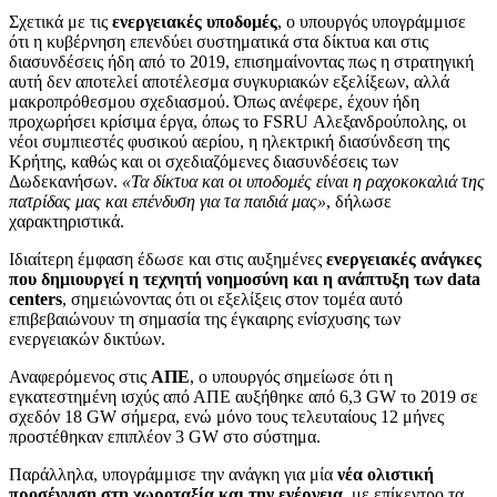
Σχετικά με τις
ενεργειακές υποδομές
, ο υπουργός υπογράμμισε
ότι η κυβέρνηση επενδύει συστηματικά στα δίκτυα και στις
διασυνδέσεις ήδη από το 2019, επισημαίνοντας πως η στρατηγική
αυτή δεν αποτελεί αποτέλεσμα συγκυριακών εξελίξεων, αλλά
μακροπρόθεσμου σχεδιασμού. Όπως ανέφερε, έχουν ήδη
προχωρήσει κρίσιμα έργα, όπως το FSRU Αλεξανδρούπολης, οι
νέοι συμπιεστές φυσικού αερίου, η ηλεκτρική διασύνδεση της
Κρήτης, καθώς και οι σχεδιαζόμενες διασυνδέσεις των
Δωδεκανήσων.
«Τα δίκτυα και οι υποδομές είναι η ραχοκοκαλιά της
πατρίδας μας και επένδυση για τα παιδιά μας»
, δήλωσε
χαρακτηριστικά.
Ιδιαίτερη έμφαση έδωσε και στις αυξημένες
ενεργειακές ανάγκες
που δημιουργεί η τεχνητή νοημοσύνη και η ανάπτυξη των data
centers
, σημειώνοντας ότι οι εξελίξεις στον τομέα αυτό
επιβεβαιώνουν τη σημασία της έγκαιρης ενίσχυσης των
ενεργειακών δικτύων.
Αναφερόμενος στις
ΑΠΕ
, ο υπουργός σημείωσε ότι η
εγκατεστημένη ισχύς από ΑΠΕ αυξήθηκε από 6,3 GW το 2019 σε
σχεδόν 18 GW σήμερα, ενώ μόνο τους τελευταίους 12 μήνες
προστέθηκαν επιπλέον 3 GW στο σύστημα.
Παράλληλα, υπογράμμισε την ανάγκη για μία
νέα ολιστική
προσέγγιση στη
χωροταξία και την ενέργεια
, με επίκεντρο τα