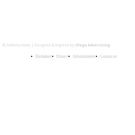
© Attikiola News | Designed & Inspired by
Olega Advertising
Disclaimer
Privacy
Advertisement
Contact us