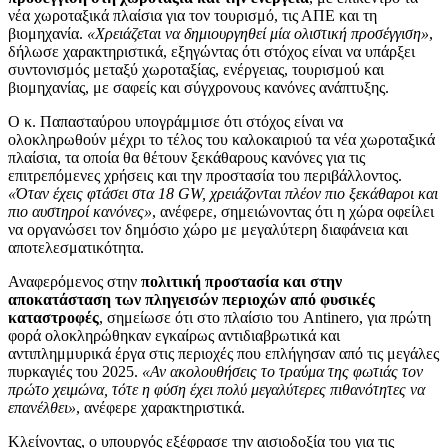
νέα χωροταξικά πλαίσια για τον τουρισμό, τις ΑΠΕ και τη
βιομηχανία.
«Χρειάζεται να δημιουργηθεί μία ολιστική προσέγγιση»
,
δήλωσε χαρακτηριστικά, εξηγώντας ότι στόχος είναι να υπάρξει
συντονισμός μεταξύ χωροταξίας, ενέργειας, τουρισμού και
βιομηχανίας, με σαφείς και σύγχρονους κανόνες ανάπτυξης.
Ο κ. Παπασταύρου υπογράμμισε ότι στόχος είναι να
ολοκληρωθούν μέχρι το τέλος του καλοκαιριού τα νέα χωροταξικά
πλαίσια, τα οποία θα θέτουν ξεκάθαρους κανόνες για τις
επιτρεπόμενες χρήσεις και την προστασία του περιβάλλοντος.
«Όταν έχεις φτάσει στα 18 GW, χρειάζονται πλέον πιο ξεκάθαροι και
πιο αυστηροί κανόνες»
, ανέφερε, σημειώνοντας ότι η χώρα οφείλει
να οργανώσει τον δημόσιο χώρο με μεγαλύτερη διαφάνεια και
αποτελεσματικότητα.
Αναφερόμενος στην
πολιτική προστασία και στην
αποκατάσταση των πληγεισών περιοχών από φυσικές
καταστροφές
, σημείωσε ότι στο πλαίσιο του Antinero, για πρώτη
φορά ολοκληρώθηκαν εγκαίρως αντιδιαβρωτικά και
αντιπλημμυρικά έργα στις περιοχές που επλήγησαν από τις μεγάλες
πυρκαγιές του 2025.
«Αν ακολουθήσεις το τραύμα της φωτιάς τον
πρώτο χειμώνα, τότε η φύση έχει πολύ μεγαλύτερες πιθανότητες να
επανέλθει»
, ανέφερε χαρακτηριστικά.
Κλείνοντας, ο υπουργός εξέφρασε την αισιοδοξία του για τις