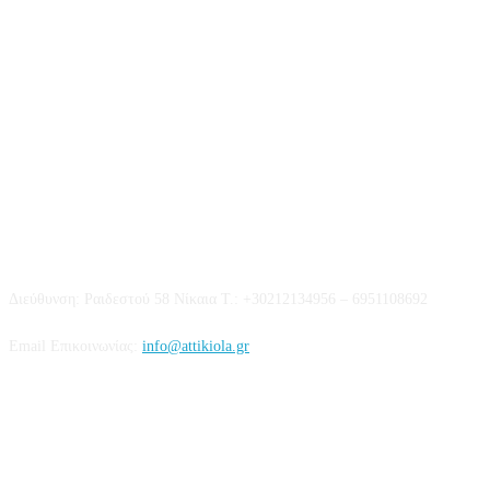
Επικοινωνία
Διεύθυνση: Ραιδεστού 58 Νίκαια Τ.: +30212134956 – 6951108692
Email Επικοινωνίας:
info@attikiola.gr
Βρείτε μας στα Social Media