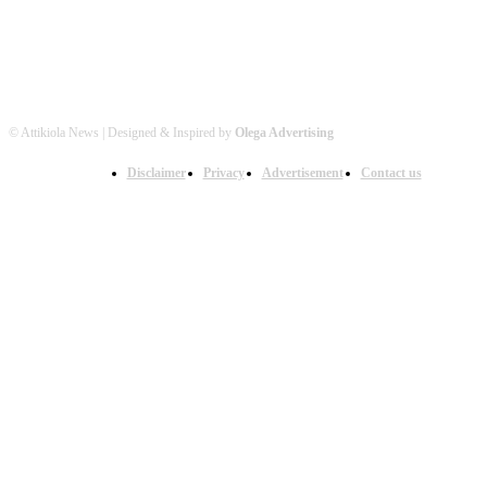
© Attikiola News | Designed & Inspired by
Olega Advertising
Disclaimer
Privacy
Advertisement
Contact us