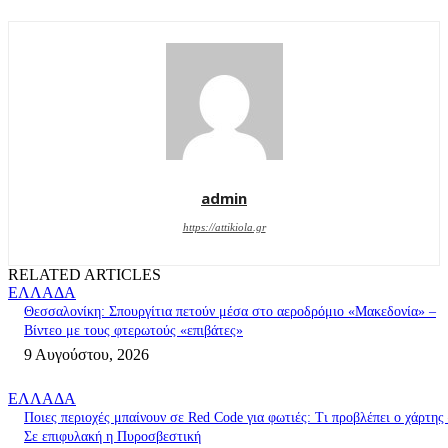
admin
https://attikiola.gr
RELATED ARTICLES
ΕΛΛΑΔΑ
Θεσσαλονίκη: Σπουργίτια πετούν μέσα στο αεροδρόμιο «Μακεδονία» –
Βίντεο με τους φτερωτούς «επιβάτες»
9 Αυγούστου, 2026
ΕΛΛΑΔΑ
Ποιες περιοχές μπαίνουν σε Red Code για φωτιές: Τι προβλέπει ο χάρτης
Σε επιφυλακή η Πυροσβεστική