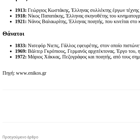
1913:
Γεώργιος Κωστάκης, Έλληνας συλλέκτης έργων τέχνης τ
1918:
Νίκος Παπατάκης, Έλληνας σκηνοθέτης του κινηματογρ
1921:
Νάνος Βαλαωρίτης, Έλληνας ποιητής, που κινείται στο 
Θάνατοι
1833:
Νισεφόρ Νιεπς, Γάλλος εφευρέτης, στον οποίο πιστώνε
1969:
Βάλτερ Γκρόπιους, Γερμανός αρχιτέκτονας. Έργο του, η
1972:
Μάριος Χάκκας, Πεζογράφος και ποιητής, από τους σημ
Πηγή: www.enikos.gr
μερίδιο
Προηγούμενο άρθρο