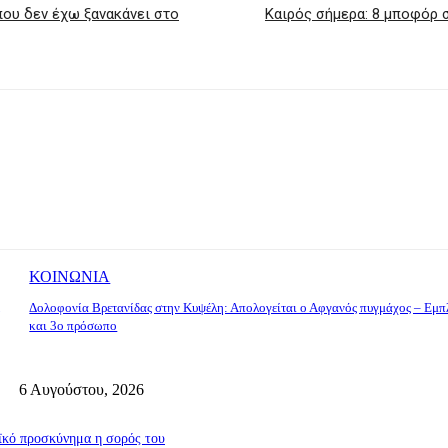
που δεν έχω ξανακάνει στο
Καιρός σήμερα: 8 μποφόρ 
ΚΟΙΝΩΝΙΑ
Δολοφονία Βρετανίδας στην Κυψέλη: Απολογείται ο Αφγανός πυγμάχος – Εμπ
και 3ο πρόσωπο
6 Αυγούστου, 2026
ϊκό προσκύνημα η σορός του