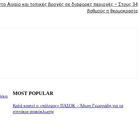
στο Αιγαίο και τοπικές βροχές σε διάφορες περιοχές – Στους 34
βαθμούς η θερμοκρασία
MOST POPULAR
λέκει
Καλά κρατεί ο «πόλεμος» ΠΑΣΟΚ – Άδωνι Γεωργιάδη για τα
σπιτάκια ανακύκλωσης