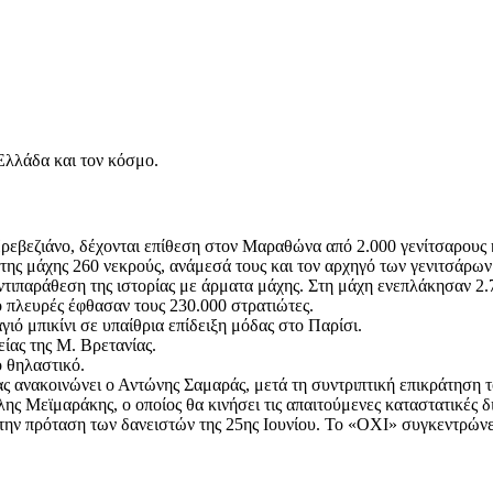
Ελλάδα και τον κόσμο.
εβεζιάνο, δέχονται επίθεση στον Μαραθώνα από 2.000 γενίτσαρους 
 της μάχης 260 νεκρούς, ανάμεσά τους και τον αρχηγό των γενιτσάρω
ιπαράθεση της ιστορίας με άρματα μάχης. Στη μάχη ενεπλάκησαν 2.7
ύο πλευρές έφθασαν τους 230.000 στρατιώτες.
ιό μπικίνι σε υπαίθρια επίδειξη μόδας στο Παρίσι.
ίας της Μ. Βρετανίας.
ο θηλαστικό.
ας ανακοινώνει ο Αντώνης Σαμαράς, μετά τη συντριπτική επικράτηση
ς Μεϊμαράκης, ο οποίος θα κινήσει τις απαιτούμενες καταστατικές δι
την πρόταση των δανειστών της 25ης Ιουνίου. Το «ΟΧΙ» συγκεντρών