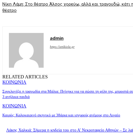
Νίκη Λάμη: Στο θέατρο Άλσος χορεύω, αλλά και τραγουδώ, κάτι 
θέατρο
admin
https://attikiola.gr
RELATED ARTICLES
ΚΟΙΝΩΝΙΑ
Συγκλονίζει η τραγωδία στα Μάλια: Πνίγηκε για να σώσει τη φίλη της, μπροστά σε
3 ανήλικα παιδιά
ΚΟΙΝΩΝΙΑ
Καιρός: Καλοκαιρινό σκηνικό με 38άρια και ισχυρούς ανέμους στο Αιγαίο
Λάκης Χαλκιά: Σήμερα η κηδεία του στο Α’ Νεκροταφείο Αθηνών – Σε λα