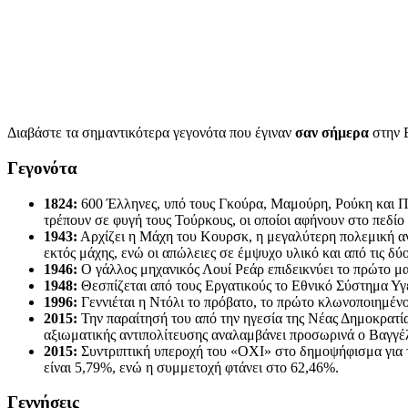
Διαβάστε τα σημαντικότερα γεγονότα που έγιναν
σαν σήμερα
στην 
Γεγονότα
1824:
600 Έλληνες, υπό τους Γκούρα, Μαμούρη, Ρούκη και Πρ
τρέπουν σε φυγή τους Τούρκους, οι οποίοι αφήνουν στο πεδίο
1943:
Αρχίζει η Μάχη του Κουρσκ, η μεγαλύτερη πολεμική αντ
εκτός μάχης, ενώ οι απώλειες σε έμψυχο υλικό και από τις δ
1946:
Ο γάλλος μηχανικός Λουί Ρεάρ επιδεικνύει το πρώτο μαγ
1948:
Θεσπίζεται από τους Εργατικούς το Εθνικό Σύστημα Υγε
1996:
Γεννιέται η Ντόλι το πρόβατο, το πρώτο κλωνοποιημέν
2015:
Την παραίτησή του από την ηγεσία της Νέας Δημοκρατί
αξιωματικής αντιπολίτευσης αναλαμβάνει προσωρινά ο Βαγγέλη
2015:
Συντριπτική υπεροχή του «ΟΧΙ» στο δημοψήφισμα για 
είναι 5,79%, ενώ η συμμετοχή φτάνει στο 62,46%.
Γεννήσεις