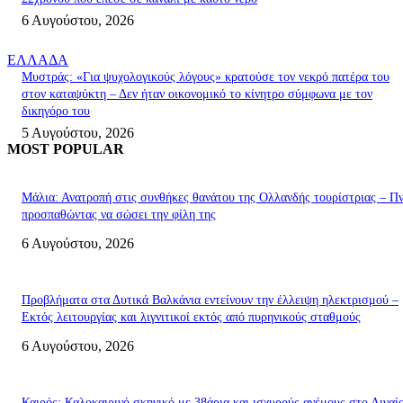
6 Αυγούστου, 2026
ΕΛΛΑΔΑ
Μυστράς: «Για ψυχολογικούς λόγους» κρατούσε τον νεκρό πατέρα του
στον καταψύκτη – Δεν ήταν οικονομικό το κίνητρο σύμφωνα με τον
δικηγόρο του
5 Αυγούστου, 2026
MOST POPULAR
Μάλια: Ανατροπή στις συνθήκες θανάτου της Ολλανδής τουρίστριας – Πν
προσπαθώντας να σώσει την φίλη της
6 Αυγούστου, 2026
Προβλήματα στα Δυτικά Βαλκάνια εντείνουν την έλλειψη ηλεκτρισμού –
Εκτός λειτουργίας και λιγνιτικοί εκτός από πυρηνικούς σταθμούς
6 Αυγούστου, 2026
Καιρός: Καλοκαιρινό σκηνικό με 38άρια και ισχυρούς ανέμους στο Αιγαί