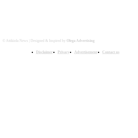
© Attikiola News | Designed & Inspired by
Olega Advertising
Disclaimer
Privacy
Advertisement
Contact us