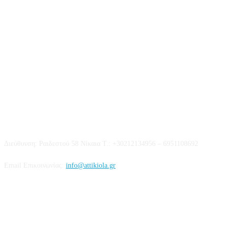
Επικοινωνία
Διεύθυνση: Ραιδεστού 58 Νίκαια Τ.: +30212134956 – 6951108692
Email Επικοινωνίας:
info@attikiola.gr
Βρείτε μας στα Social Media