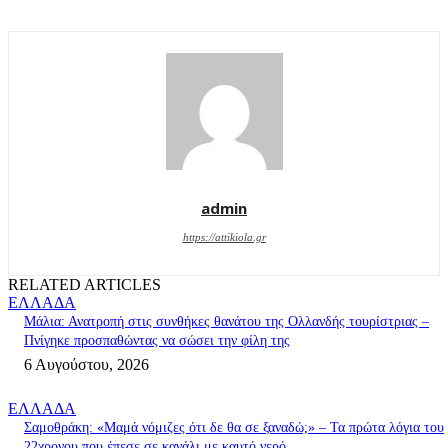
admin
https://attikiola.gr
RELATED ARTICLES
ΕΛΛΑΔΑ
Μάλια: Ανατροπή στις συνθήκες θανάτου της Ολλανδής τουρίστριας –
Πνίγηκε προσπαθώντας να σώσει την φίλη της
6 Αυγούστου, 2026
ΕΛΛΑΔΑ
Σαμοθράκη: «Μαμά νόμιζες ότι δε θα σε ξαναδώ;» – Τα πρώτα λόγια του
22χρονου που έπεσε σε κανάλι με καυτό νερό