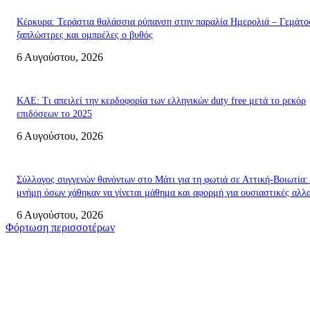
Κέρκυρα: Τεράστια θαλάσσια ρύπανση στην παραλία Ημερολιά – Γεμάτο
ξαπλώστρες και ομπρέλες ο βυθός
6 Αυγούστου, 2026
ΚΑΕ: Τι απειλεί την κερδοφορία των ελληνικών duty free μετά το ρεκόρ
επιδόσεων το 2025
6 Αυγούστου, 2026
Σύλλογος συγγενών θανόντων στο Μάτι για τη φωτιά σε Αττική-Βοιωτία:
μνήμη όσων χάθηκαν να γίνεται μάθημα και αφορμή για ουσιαστικές αλλ
6 Αυγούστου, 2026
Φόρτωση περισσοτέρων