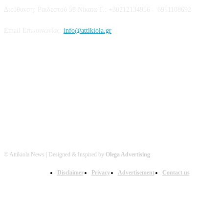
Διεύθυνση: Ραιδεστού 58 Νίκαια Τ.: +30212134956 – 6951108692
Email Επικοινωνίας:
info@attikiola.gr
Βρείτε μας στα Social Media
© Attikiola News | Designed & Inspired by
Olega Advertising
Disclaimer
Privacy
Advertisement
Contact us