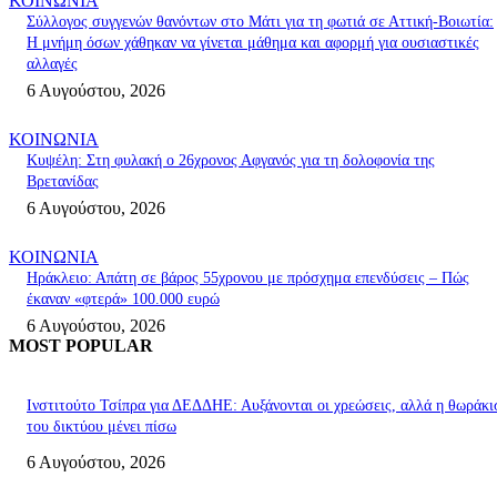
ΚΟΙΝΩΝΙΑ
Σύλλογος συγγενών θανόντων στο Μάτι για τη φωτιά σε Αττική-Βοιωτία:
Η μνήμη όσων χάθηκαν να γίνεται μάθημα και αφορμή για ουσιαστικές
αλλαγές
6 Αυγούστου, 2026
ΚΟΙΝΩΝΙΑ
Κυψέλη: Στη φυλακή ο 26χρονος Αφγανός για τη δολοφονία της
Βρετανίδας
6 Αυγούστου, 2026
ΚΟΙΝΩΝΙΑ
Ηράκλειο: Απάτη σε βάρος 55χρονου με πρόσχημα επενδύσεις – Πώς
έκαναν «φτερά» 100.000 ευρώ
6 Αυγούστου, 2026
MOST POPULAR
Ινστιτούτο Τσίπρα για ΔΕΔΔΗΕ: Αυξάνονται οι χρεώσεις, αλλά η θωράκι
του δικτύου μένει πίσω
6 Αυγούστου, 2026