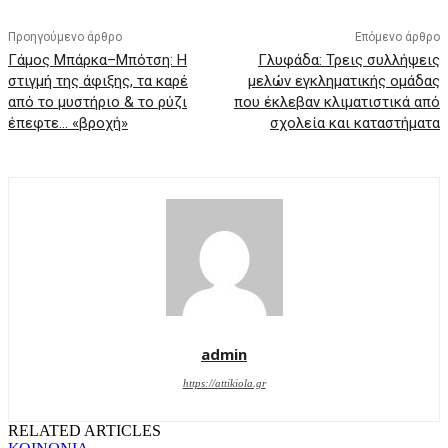
Προηγούμενο άρθρο
Επόμενο άρθρο
Γάμος Μπάρκα–Μπότση: Η
Γλυφάδα: Τρεις συλλήψεις
στιγμή της άφιξης, τα καρέ
μελών εγκληματικής ομάδας
από το μυστήριο & το ρύζι
που έκλεβαν κλιματιστικά από
έπεφτε… «βροχή»
σχολεία και καταστήματα
admin
https://attikiola.gr
RELATED ARTICLES