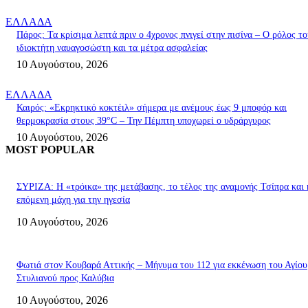
ΕΛΛΑΔΑ
Πάρος: Τα κρίσιμα λεπτά πριν ο 4χρονος πνιγεί στην πισίνα – Ο ρόλος το
ιδιοκτήτη ναυαγοσώστη και τα μέτρα ασφαλείας
10 Αυγούστου, 2026
ΕΛΛΑΔΑ
Καιρός: «Εκρηκτικό κοκτέιλ» σήμερα με ανέμους έως 9 μποφόρ και
θερμοκρασία στους 39°C – Την Πέμπτη υποχωρεί ο υδράργυρος
10 Αυγούστου, 2026
MOST POPULAR
ΣΥΡΙΖΑ: Η «τρόικα» της μετάβασης, το τέλος της αναμονής Τσίπρα και 
επόμενη μάχη για την ηγεσία
10 Αυγούστου, 2026
Φωτιά στον Κουβαρά Αττικής – Μήνυμα του 112 για εκκένωση του Αγίου
Στυλιανού προς Καλύβια
10 Αυγούστου, 2026