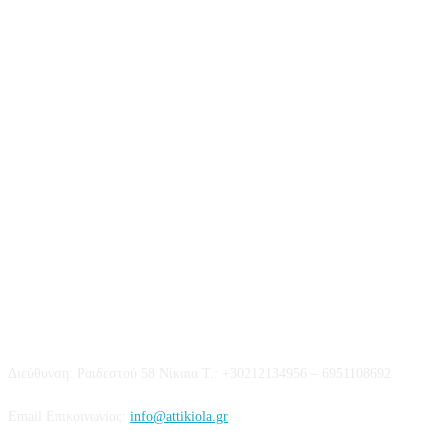
Επικοινωνία
Διεύθυνση: Ραιδεστού 58 Νίκαια Τ.: +30212134956 – 6951108692
Email Επικοινωνίας:
info@attikiola.gr