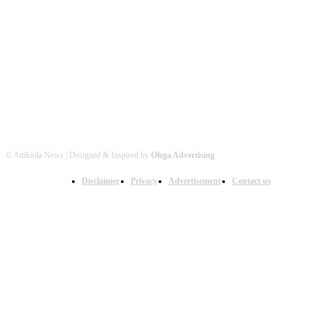
Βρείτε μας στα Social Media
© Attikiola News | Designed & Inspired by
Olega Advertising
Disclaimer
Privacy
Advertisement
Contact us