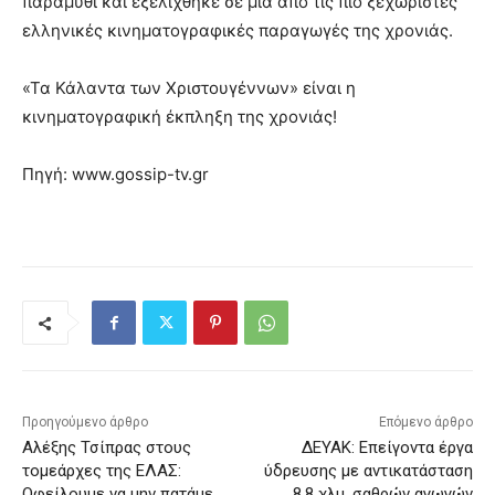
παραμύθι και εξελίχθηκε σε μία από τις πιο ξεχωριστές
ελληνικές κινηματογραφικές παραγωγές της χρονιάς.
«Τα Κάλαντα των Χριστουγέννων» είναι η
κινηματογραφική έκπληξη της χρονιάς!
Πηγή: www.gossip-tv.gr
Προηγούμενο άρθρο
Επόμενο άρθρο
Αλέξης Τσίπρας στους
ΔΕΥΑΚ: Επείγοντα έργα
τομεάρχες της ΕΛΑΣ:
ύδρευσης με αντικατάσταση
Οφείλουμε να μην πατάμε
8,8 χλμ. σαθρών αγωγών