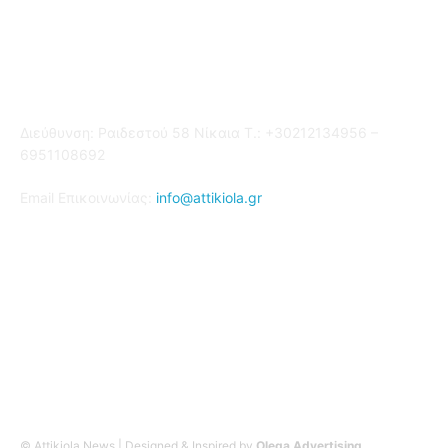
Επικοινωνία
Διεύθυνση: Ραιδεστού 58 Νίκαια Τ.: +30212134956 –
6951108692
Email Επικοινωνίας:
info@attikiola.gr
Βρείτε μας στα Social Media
© Attikiola News | Designed & Inspired by
Olega Advertising