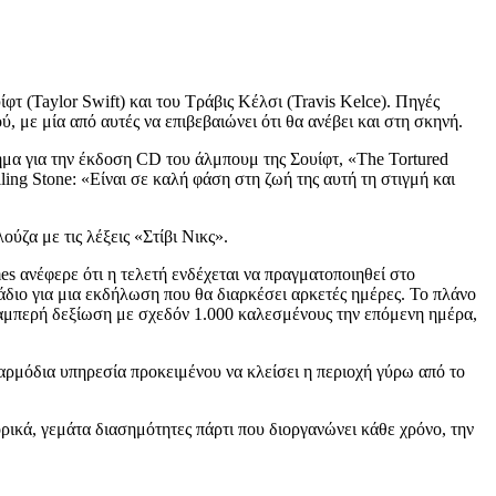
φτ (Taylor Swift) και του Τράβις Κέλσι (Travis Kelce). Πηγές
, με μία από αυτές να επιβεβαιώνει ότι θα ανέβει και στη σκηνή.
ημα για την έκδοση CD του άλμπουμ της Σουίφτ, «The Tortured
lling Stone: «Είναι σε καλή φάση στη ζωή της αυτή τη στιγμή και
ύζα με τις λέξεις «Στίβι Νικς».
s ανέφερε ότι η τελετή ενδέχεται να πραγματοποιηθεί στο
άδιο για μια εκδήλωση που θα διαρκέσει αρκετές ημέρες. Το πλάνο
 λαμπερή δεξίωση με σχεδόν 1.000 καλεσμένους την επόμενη ημέρα,
αρμόδια υπηρεσία προκειμένου να κλείσει η περιοχή γύρω από το
ορικά, γεμάτα διασημότητες πάρτι που διοργανώνει κάθε χρόνο, την