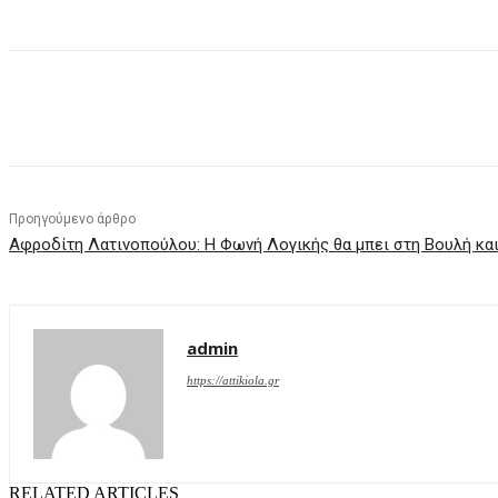
μερίδιο
Προηγούμενο άρθρο
Αφροδίτη Λατινοπούλου: Η Φωνή Λογικής θα μπει στη Βουλή κα
admin
https://attikiola.gr
RELATED ARTICLES