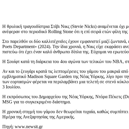
Η θρυλική τραγουδίστρια Στίβι Νικς (Stevie Nicks) αναμένεται όχι μ
ανέφεραν στο περιοδικό Rolling Stone ότι η επί σειρά ετών φίλη της
Στο παρελθόν οι δύο καλλιτέχνιδες έχουν εμφανιστεί μαζί ζωντανά
Poets Department» (2024). Την ίδια χρονιά, η Νικς είχε εκφράσει αν
πιστεύω ότι έχει έναν καλό άνθρωπο δίπλα της. Εύχομαι να ερωτεύον
Η Σουίφτ κατά τη διάρκεια του 4ου αγώνα των τελικών του NBA, στις
Αν και το ζευγάρι κρατά τις λεπτομέρειες του γάμου του μακριά απ
εμβληματικό Madison Square Garden της Νέας Υόρκης, λίγο πριν την
των εορτασμών φέρεται να περιλαμβάνει μια τελετή σε στενό κύκλο
3 Ιουλίου.
Η εκπρόσωπος του Δημαρχείου της Νέας Υόρκης, Ντόρα Πέκετς (Dor
MSG για το συγκεκριμένο διάστημα.
Η χρονική στιγμή του γάμου δεν θεωρείται τυχαία, καθώς συμπίπτει
Ημέρα της Ανεξαρτησίας της Αμερικής.
Πηγή: www.newsit.gr