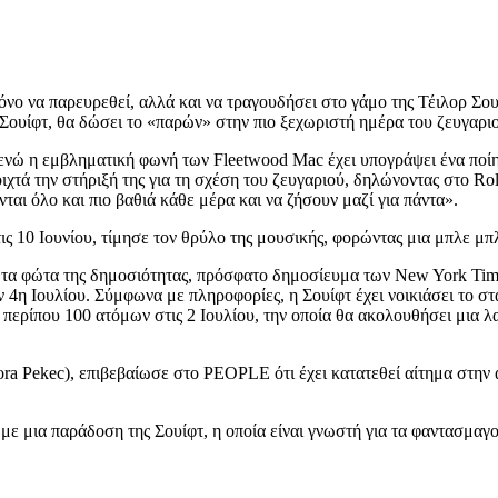
όνο να παρευρεθεί, αλλά και να τραγουδήσει στο γάμο της Τέιλορ Σουί
 Σουίφτ, θα δώσει το «παρών» στην πιο ξεχωριστή ημέρα του ζευγαριού
, ενώ η εμβληματική φωνή των Fleetwood Mac έχει υπογράψει ένα ποί
οιχτά την στήριξή της για τη σχέση του ζευγαριού, δηλώνοντας στο Ro
ται όλο και πιο βαθιά κάθε μέρα και να ζήσουν μαζί για πάντα».
 10 Ιουνίου, τίμησε τον θρύλο της μουσικής, φορώντας μια μπλε μπλο
ό τα φώτα της δημοσιότητας, πρόσφατο δημοσίευμα των New York Time
 4η Ιουλίου. Σύμφωνα με πληροφορίες, η Σουίφτ έχει νοικιάσει το στ
 περίπου 100 ατόμων στις 2 Ιουλίου, την οποία θα ακολουθήσει μια
a Pekec), επιβεβαίωσε στο PEOPLE ότι έχει κατατεθεί αίτημα στην 
 με μια παράδοση της Σουίφτ, η οποία είναι γνωστή για τα φαντασμαγ