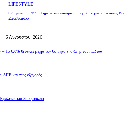
LIFESTYLE
6 Αυγούστου 1999: Η ημέρα που «σίγησε» η μεγάλη κυρία του λαϊκού, Ρίτα
Σακελλαρίου
6 Αυγούστου, 2026
– Το 0,8% θηλάζει μέχρι τον 6ο μήνα της ζωής του παιδιού
r, ΑΠΕ και νέες εξαγορές
 Εμπλέκει και 3ο πρόσωπο