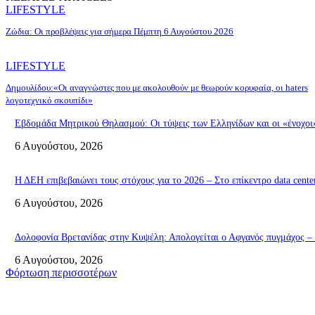
LIFESTYLE
Ζώδια: Οι προβλέψεις για σήμερα Πέμπτη 6 Αυγούστου 2026
LIFESTYLE
Δημουλίδου:«Οι αναγνώστες που με ακολουθούν με θεωρούν κορυφαία, οι haters
λογοτεχνικό σκουπίδι»
Εβδομάδα Μητρικού Θηλασμού: Οι τύψεις των Ελληνίδων και οι «ένοχοι» 
6 Αυγούστου, 2026
Η ΔΕΗ επιβεβαιώνει τους στόχους για το 2026 – Στο επίκεντρο data cente
6 Αυγούστου, 2026
Δολοφονία Βρετανίδας στην Κυψέλη: Απολογείται ο Αφγανός πυγμάχος –
6 Αυγούστου, 2026
Φόρτωση περισσοτέρων