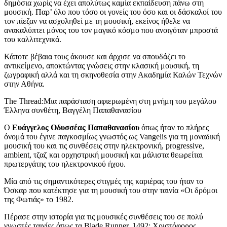
δημόσια χωρίς να έχει απολύτως καμία εκπαίδευση πάνω στη
μουσική. Παρ’ όλο που τόσο οι γονείς του όσο και οι δάσκαλοί του
τον πίεζαν να ασχοληθεί με τη μουσική, εκείνος ήθελε να
ανακαλύπτει μόνος του τον μαγικό κόσμο που ανοιγόταν μπροστά
του καλλιτεχνικά.
Κάποτε βέβαια τους άκουσε και άρχισε να σπουδάζει το
αντικείμενο, αποκτώντας γνώσεις στην κλασική μουσική, τη
ζωγραφική αλλά και τη σκηνοθεσία στην Ακαδημία Καλών Τεχνών
στην Αθήνα.
The Thread:Μια παράσταση αφιερωμένη στη μνήμη του μεγάλου
Έλληνα συνθέτη, Βαγγέλη Παπαθανασίου
Ο
Ευάγγελος Οδυσσέας Παπαθανασίου
όπως ήταν το πλήρες
όνομά του έγινε παγκοσμίως γνωστός ως Vangelis για τη μοναδική
μουσική του και τις συνθέσεις στην ηλεκτρονική, progressive,
ambient, τζαζ και ορχηστρική μουσική και μάλιστα θεωρείται
πρωτεργάτης του ηλεκτρονικού ήχου.
Μία από τις σημαντικότερες στιγμές της καριέρας του ήταν το
Όσκαρ που κατέκτησε για τη μουσική του στην ταινία «Οι δρόμοι
της Φωτιάς» το 1982.
Πέρασε στην ιστορία για τις μουσικές συνθέσεις του σε πολύ
γνωστές ταινίες όπως τα Blade Runner, 1492: Χριστόφορος