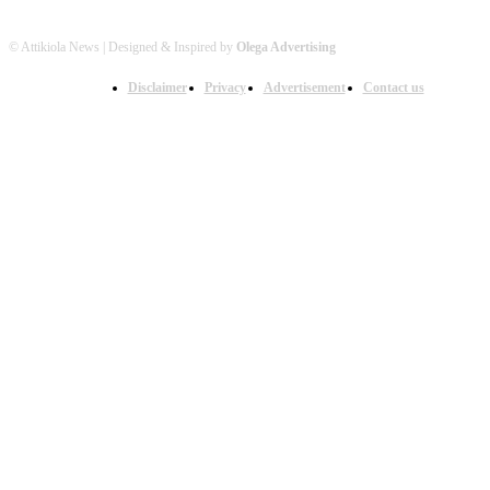
© Attikiola News | Designed & Inspired by
Olega Advertising
Disclaimer
Privacy
Advertisement
Contact us