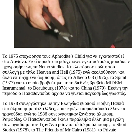
Το 1975 αποχώρησε τους Aphrodite’s Child για να εγκατασταθεί
στο Λονδίνο. Εκεί ίδρυσε υπερσύγχρονες εγκαταστάσεις μουσικών
ηχογραφήσεων, τα Nemo studios. Κυκλοφόρησε πρώτη του
συλλογή με τίτλο Heaven and Hell (1975) ενώ ακολούθησαν και
άλλα επιτυχημένα άλμπουμ, όπως το Albedo 0.3 (1976), το Spiral
(1977) για το οποίο βραβεύτηκε με το διεθνές βραβείο MIDEM
Instrumental, το Beaubourg (1978) και το China (1979). Εκείνη την
περίοδο ο Παπαθανασίου άρχισε να γίνεται παγκοσμίως γνωστός.
Το 1978 συνεργάστηκε με την Ελληνίδα ηθοποιό Ειρήνη Παππά
στο άλμπουμ με τίτλο Ωδές, που περιέχει παραδοσιακά ελληνικά
τραγούδια, ενώ το 1986 συνεργάστηκαν ξανά στο άλμπουμ
Ραψωδίες. Ο Παπαθανασίου έκανε παράλληλα άλλη μία μεγάλη
συνεργασία με τον Τζον Άντερσον σε τέσσερα άλμπουμ, το Short
Stories (1978), το The Friends of Mr Cairo (1981), το Private