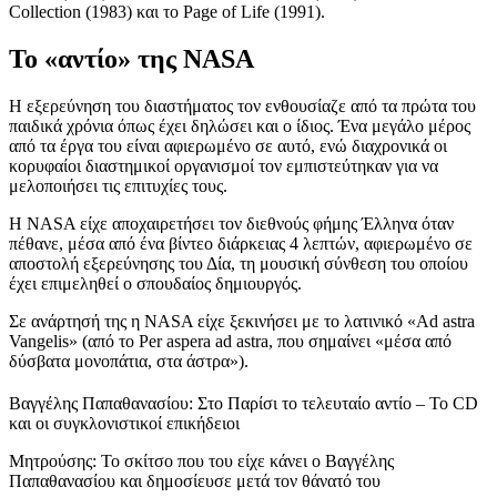
Collection (1983) και το Page of Life (1991).
Το «αντίο» της NASA
Η εξερεύνηση του διαστήματος τον ενθουσίαζε από τα πρώτα του
παιδικά χρόνια όπως έχει δηλώσει και ο ίδιος. Ένα μεγάλο μέρος
από τα έργα του είναι αφιερωμένο σε αυτό, ενώ διαχρονικά οι
κορυφαίοι διαστημικοί οργανισμοί τον εμπιστεύτηκαν για να
μελοποιήσει τις επιτυχίες τους.
Η NASA είχε αποχαιρετήσει τον διεθνούς φήμης Έλληνα όταν
πέθανε, μέσα από ένα βίντεο διάρκειας 4 λεπτών, αφιερωμένο σε
αποστολή εξερεύνησης του Δία, τη μουσική σύνθεση του οποίου
έχει επιμεληθεί ο σπουδαίος δημιουργός.
Σε ανάρτησή της η NASA είχε ξεκινήσει με το λατινικό «Ad astra
Vangelis» (από το Per aspera ad astra, που σημαίνει «μέσα από
δύσβατα μονοπάτια, στα άστρα»).
Βαγγέλης Παπαθανασίου: Στο Παρίσι το τελευταίο αντίο – Το CD
και οι συγκλονιστικοί επικήδειοι
Μητρούσης: Το σκίτσο που του είχε κάνει ο Βαγγέλης
Παπαθανασίου και δημοσίευσε μετά τον θάνατό του