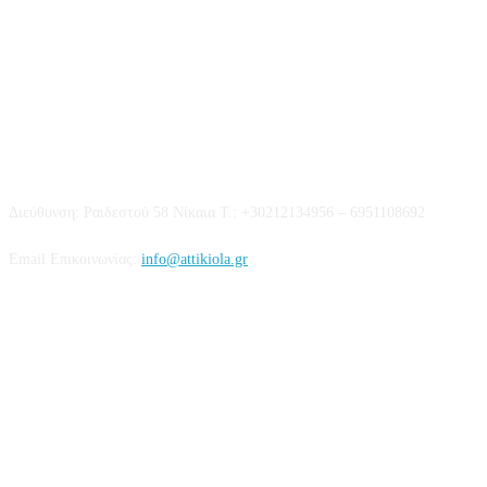
Επικοινωνία
Διεύθυνση: Ραιδεστού 58 Νίκαια Τ.: +30212134956 – 6951108692
Email Επικοινωνίας:
info@attikiola.gr
Βρείτε μας στα Social Media