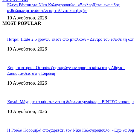
Ελένη Ράντου για Νίκο Καλογερόπουλο: «Ξεκληρίζεται ένα είδος
ανθρώπων με ανιδιοτέλεια, ταλέντο και ψυχή»
10 Αυγούστου, 2026
MOST POPULAR
Πάτρα: Παιδί 2,5 χρόνων έπεσε από μπαλκόνι – Δέντρο του έσωσε τη ζω
10 Αυγούστου, 2026
Χρηματιστήριο: Οι τράπεζες σπρώχνουν προς τα κάτω στην Αθήνα –
Διακυμάνσεις στην Ευρώπη
10 Αυγούστου, 2026
Χανιά: Μάχη με τα κύματα για τη διάσωση γυναίκας – ΒΙΝΤΕΟ ντοκουμ
10 Αυγούστου, 2026
Η Ρούλα Κορομηλά αποχαιρετάει τον Νίκο Καλογερόπουλο: «Έχω να θυ