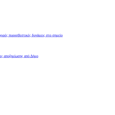
χυρές πυροσβεστικές δυνάμεις στο σημείο
ίες αποζημίωσης από Δήμο