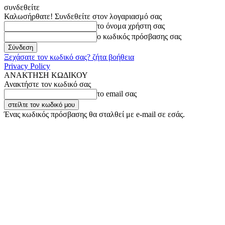
συνδεθείτε
Καλωσήρθατε! Συνδεθείτε στον λογαριασμό σας
το όνομα χρήστη σας
ο κωδικός πρόσβασης σας
Ξεχάσατε τον κωδικό σας? ζήτα βοήθεια
Privacy Policy
ΑΝΑΚΤΗΣΗ ΚΩΔΙΚΟΥ
Ανακτήστε τον κωδικό σας
το email σας
Ένας κωδικός πρόσβασης θα σταλθεί με e-mail σε εσάς.
Πέμπτη, 6 Αυγούστου, 2026
Σύνδεση / Εγγραφή
Buy now!