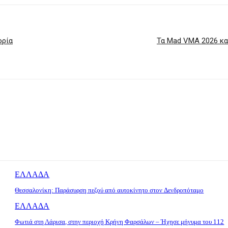
ορία
Τα Mad VMA 2026 κα
ΕΛΛΑΔΑ
Θεσσαλονίκη: Παράσυρση πεζού από αυτοκίνητο στον Δενδροπόταμο
ΕΛΛΑΔΑ
Φωτιά στη Λάρισα, στην περιοχή Κρήνη Φαρσάλων – Ήχησε μήνυμα του 112