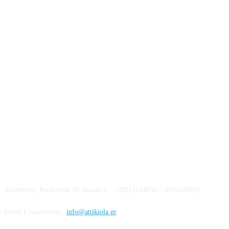
Επικοινωνία
Διεύθυνση: Ραιδεστού 58 Νίκαια Τ.: +30212134956 – 6951108692
Email Επικοινωνίας:
info@attikiola.gr