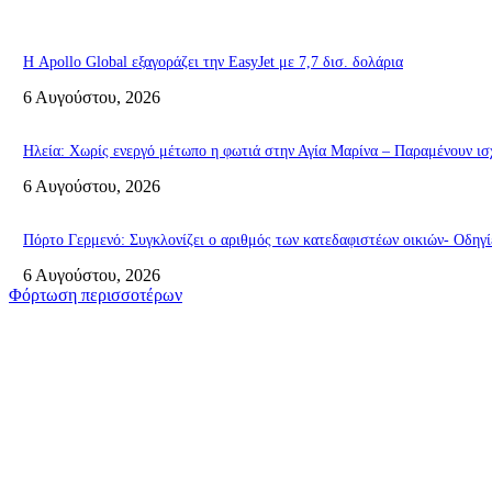
Η Apollo Global εξαγοράζει την EasyJet με 7,7 δισ. δολάρια
6 Αυγούστου, 2026
Ηλεία: Χωρίς ενεργό μέτωπο η φωτιά στην Αγία Μαρίνα – Παραμένουν ισ
6 Αυγούστου, 2026
Πόρτο Γερμενό: Συγκλονίζει ο αριθμός των κατεδαφιστέων οικιών- Οδηγ
6 Αυγούστου, 2026
Φόρτωση περισσοτέρων