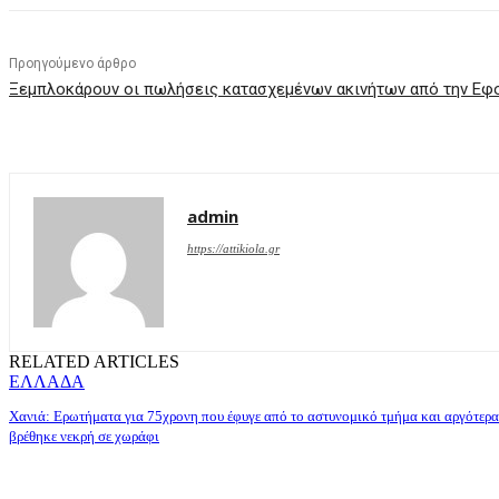
Προηγούμενο άρθρο
Ξεμπλοκάρουν οι πωλήσεις κατασχεμένων ακινήτων από την Εφ
admin
https://attikiola.gr
RELATED ARTICLES
ΕΛΛΑΔΑ
Χανιά: Ερωτήματα για 75χρονη που έφυγε από το αστυνομικό τμήμα και αργότερα
βρέθηκε νεκρή σε χωράφι