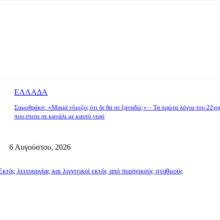
ΕΛΛΑΔΑ
Σαμοθράκη: «Μαμά νόμιζες ότι δε θα σε ξαναδώ;» – Τα πρώτα λόγια του 22χ
που έπεσε σε κανάλι με καυτό νερό
6 Αυγούστου, 2026
κτός λειτουργίας και λιγνιτικοί εκτός από πυρηνικούς σταθμούς