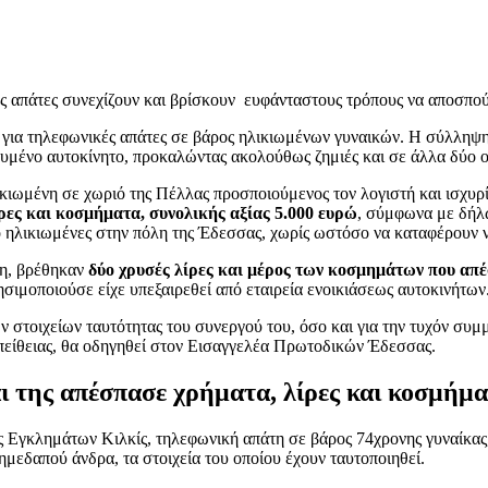
ς απάτες συνεχίζουν και βρίσκουν ευφάνταστους τρόπους να αποσπού
για τηλεφωνικές απάτες σε βάρος ηλικιωμένων γυναικών. Η σύλληψη
υμένο αυτοκίνητο, προκαλώντας ακολούθως ζημιές και σε άλλα δύο ο
ιωμένη σε χωριό της Πέλλας προσποιούμενος τον λογιστή και ισχυρίστ
ίρες και κοσμήματα, συνολικής αξίας 5.000 ευρώ
, σύμφωνα με δήλ
ο ηλικιωμένες στην πόλη της Έδεσσας, χωρίς ωστόσο να καταφέρουν
ξη, βρέθηκαν
δύο χρυσές λίρες και μέρος των κοσμημάτων που απέ
σιμοποιούσε είχε υπεξαιρεθεί από εταιρεία ενοικιάσεως αυτοκινήτων
 στοιχείων ταυτότητας του συνεργού του, όσο και για την τυχόν συμμ
ς απείθειας, θα οδηγηθεί στον Εισαγγελέα Πρωτοδικών Έδεσσας.
ι της απέσπασε χρήματα, λίρες και κοσμήμα
 Εγκλημάτων Κιλκίς, τηλεφωνική απάτη σε βάρος 74χρονης γυναίκας, 
μεδαπού άνδρα, τα στοιχεία του οποίου έχουν ταυτοποιηθεί.