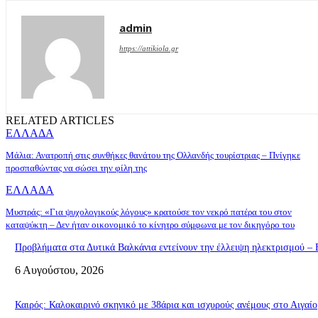
admin
https://attikiola.gr
RELATED ARTICLES
ΕΛΛΑΔΑ
Μάλια: Ανατροπή στις συνθήκες θανάτου της Ολλανδής τουρίστριας – Πνίγηκε
προσπαθώντας να σώσει την φίλη της
ΕΛΛΑΔΑ
Μυστράς: «Για ψυχολογικούς λόγους» κρατούσε τον νεκρό πατέρα του στον
καταψύκτη – Δεν ήταν οικονομικό το κίνητρο σύμφωνα με τον δικηγόρο του
Προβλήματα στα Δυτικά Βαλκάνια εντείνουν την έλλειψη ηλεκτρισμού – Ε
6 Αυγούστου, 2026
Καιρός: Καλοκαιρινό σκηνικό με 38άρια και ισχυρούς ανέμους στο Αιγαίο