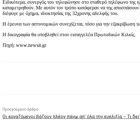
Ειδικότερα, συνεργός του τηλεφώνησε στο σταθερό τηλέφωνο της η
καταμετρηθούν. Με αυτόν τον τρόπο κατάφεραν να της αποσπάσουν 
διέφυγε με όχημα, ιδιοκτησίας της 32χρονης αδελφής του.
Η έρευνα των αστυνομικών συνεχίζεται, τόσο για την εξακρίβωση τω
Η δικογραφία θα υποβληθεί στον εισαγγελέα Πρωτοδικών Κιλκίς.
Πηγή: www.newsit.gr
μερίδιο
Προηγούμενο άρθρο
Οι εργαζόμενοι βάζουν πλέον πάνω απ’ όλα την ευελιξία – Τι δείχ