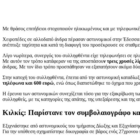
Με θράσος επιτήδειοι στοχοποιούν ηλικιωμένους και με τηλεφωνικέ
Χειροπέδες σε αλλοδαπό άνδρα πέρασαν αστυνομικοί στην Έδεσσα 
ανέπτυξε ταχύτητα και κατά τη διαφυγή του προσέκρουσε σε σταθμε
Λίγο νωρίτερα, συνεργός του συλληφθέντα είχε τηλεφωνήσει σε ηλικ
Με αυτόν τον τρόπο κατάφεραν να της αποσπάσου
ν τρεις χρυσές λ
άνδρας. Με τον ίδιο τρόπο προσπάθησαν να εξαπατήσουν ακόμα δύ
Στην κατοχή του συλληφθέντα, έπειτα από την αστυνομική καταδίω
τηλέφωνα και 600 ευρώ
, ενώ όπως διαπιστώθηκε το όχημα που χρη
Η έρευνα των αστυνομικών συνεχίζεται τόσο για την εξακρίβωση των
συλληφθείς, με τις κατηγορίες της απάτης, της υπεξαίρεσης και τη
Κιλκίς: Παρίστανε τον συμβολαιογράφο κα
Εξιχνιάστηκε από αστυνομικούς του τμήματος Δίωξης και Εξιχνίασης
Για την υπόθεση σχηματίστηκε δικογραφία σε βάρος ενός 27χρονου η