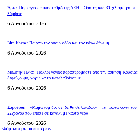
Άρτα: Πυρκαγιά σε υποσταθμό της ΔΕΗ – Ορατές από 30 χιλιόμετρα οι
λάμψεις
6 Αυγούστου, 2026
Idra Kayne: Παίρνω τον όποιο φόβο και τον κάνω δύναμη
6 Αυγούστου, 2026
Μελέτης Ηλίας: Πολλοί γονείς παρασυρόμαστε από την άσκηση εξουσίας
ξεφεύγουμε, χωρίς να το καταλαβαίνουμε
6 Αυγούστου, 2026
Σαμοθράκη: «Μαμά νόμιζες ότι δε θα σε ξαναδώ;» – Τα πρώτα λόγια του
22χρονου που έπεσε σε κανάλι με καυτό νερό
6 Αυγούστου, 2026
Φόρτωση περισσοτέρων