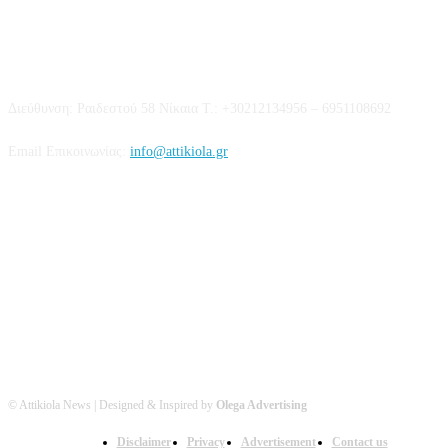
Επικοινωνία
Διεύθυνση: Ραιδεστού 58 Νίκαια Τ.: +30212134956 – 6951108692
Email Επικοινωνίας:
info@attikiola.gr
Βρείτε μας στα Social Media
© Attikiola News | Designed & Inspired by
Olega Advertising
Disclaimer
Privacy
Advertisement
Contact us