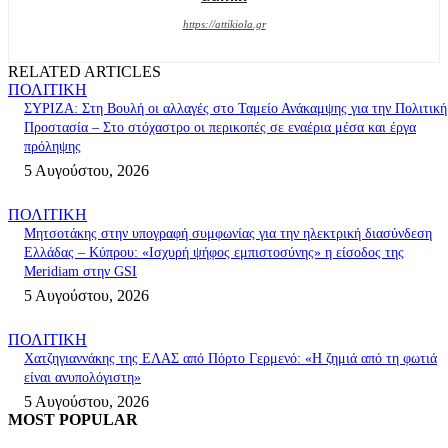
https://attikiola.gr
RELATED ARTICLES
ΠΟΛΙΤΙΚΗ
ΣΥΡΙΖΑ: Στη Βουλή οι αλλαγές στο Ταμείο Ανάκαμψης για την Πολιτική
Προστασία – Στο στόχαστρο οι περικοπές σε εναέρια μέσα και έργα
πρόληψης
5 Αυγούστου, 2026
ΠΟΛΙΤΙΚΗ
Μητσοτάκης στην υπογραφή συμφωνίας για την ηλεκτρική διασύνδεση
Ελλάδας – Κύπρου: «Ισχυρή ψήφος εμπιστοσύνης» η είσοδος της
Meridiam στην GSI
5 Αυγούστου, 2026
ΠΟΛΙΤΙΚΗ
Χατζηγιαννάκης της ΕΛΑΣ από Πόρτο Γερμενό: «Η ζημιά από τη φωτιά
είναι ανυπολόγιστη»
5 Αυγούστου, 2026
MOST POPULAR