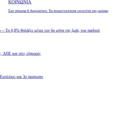
ΚΟΙΝΩΝΙΑ
Σαν σήμερα 6 Αυγούστου: Τα σημαντικότερα γεγονότα της ημέρας
– Το 0,8% θηλάζει μέχρι τον 6ο μήνα της ζωής του παιδιού
r, ΑΠΕ και νέες εξαγορές
 Εμπλέκει και 3ο πρόσωπο