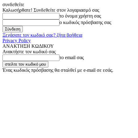
συνδεθείτε
Καλωσήρθατε! Συνδεθείτε στον λογαριασμό σας
το όνομα χρήστη σας
ο κωδικός πρόσβασης σας
Ξεχάσατε τον κωδικό σας? ζήτα βοήθεια
Privacy Policy
ΑΝΑΚΤΗΣΗ ΚΩΔΙΚΟΥ
Ανακτήστε τον κωδικό σας
το email σας
Ένας κωδικός πρόσβασης θα σταλθεί με e-mail σε εσάς.
Πέμπτη, 6 Αυγούστου, 2026
Σύνδεση / Εγγραφή
Buy now!