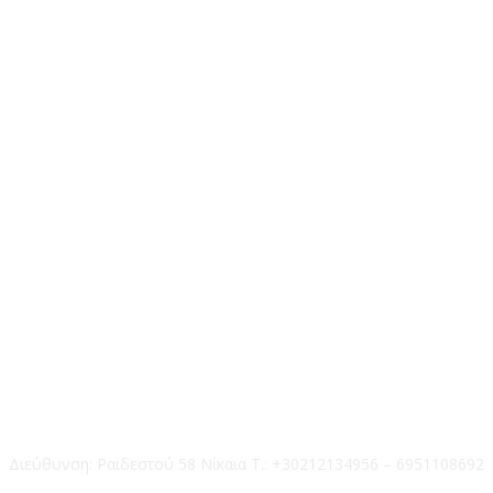
Επικοινωνία
Διεύθυνση: Ραιδεστού 58 Νίκαια Τ.: +30212134956 – 6951108692