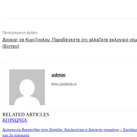
μερίδιο
Προηγούμενο άρθρο
Δούκας σε Κυρίζογλου: Παραδέχεστε ότι αλλάζετε εκλογικό νόμ
(βίντεο)
admin
https://attikiola.gr
RELATED ARTICLES
ΚΟΙΝΩΝΙΑ
Δολοφονία Βρετανίδας στην Κυψέλη: Απολογείται ο Αφγανός πυγμάχος – Εμπλέκε
και 3ο πρόσωπο