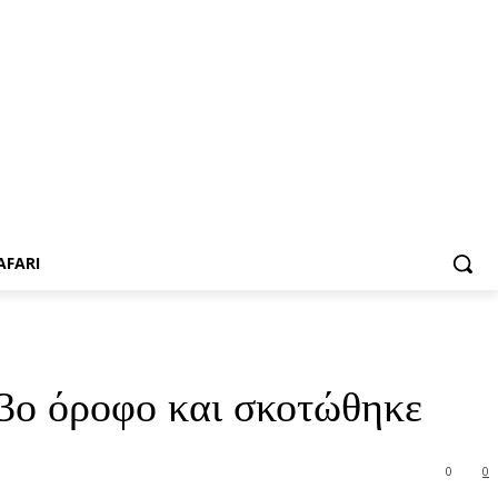
AFARI
 3ο όροφο και σκοτώθηκε
0
0