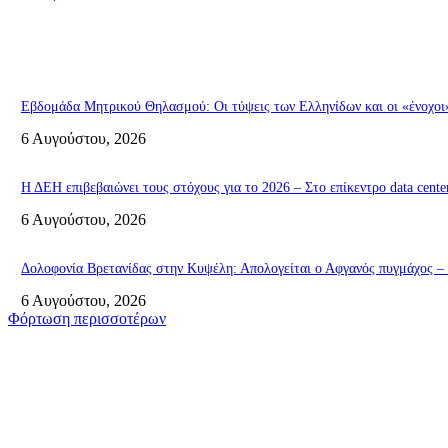
Εβδομάδα Μητρικού Θηλασμού: Οι τύψεις των Ελληνίδων και οι «ένοχοι» 
6 Αυγούστου, 2026
Η ΔΕΗ επιβεβαιώνει τους στόχους για το 2026 – Στο επίκεντρο data cente
6 Αυγούστου, 2026
Δολοφονία Βρετανίδας στην Κυψέλη: Απολογείται ο Αφγανός πυγμάχος –
6 Αυγούστου, 2026
Φόρτωση περισσοτέρων